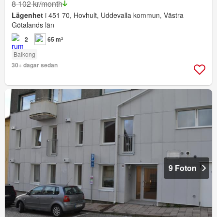
8 102 kr/month
Lägenhet
i 451 70, Hovhult, Uddevalla kommun, Västra
Götalands län
2
65 m²
Balkong
30+ dagar sedan
9 Foton