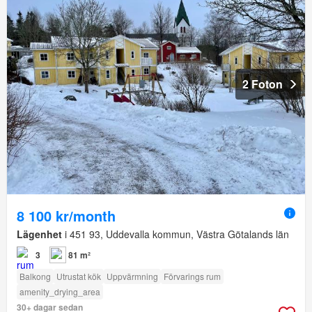
2 Foton
8 100 kr/month
Lägenhet
i 451 93, Uddevalla kommun, Västra Götalands län
3
81 m²
Balkong
Utrustat kök
Uppvärmning
Förvarings rum
amenity_drying_area
30+ dagar sedan