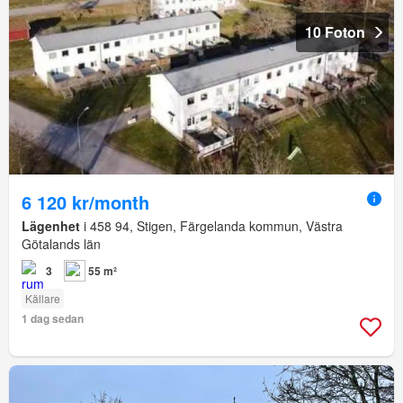
10 Foton
6 120 kr/month
Lägenhet
i 458 94, Stigen, Färgelanda kommun, Västra
Götalands län
3
55 m²
Källare
1 dag sedan