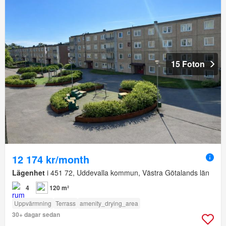
15 Foton
12 174 kr/month
Lägenhet
i 451 72, Uddevalla kommun, Västra Götalands län
4
120 m²
Uppvärmning
Terrass
amenity_drying_area
30+ dagar sedan