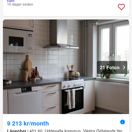
10 dagar sedan
21 Foton
9 213 kr/month
Lägenhet
i 451 60, Uddevalla kommun, Västra Götalands län