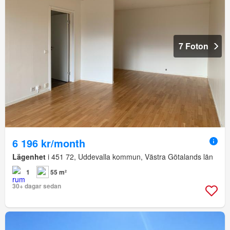
7 Foton
6 196 kr/month
Lägenhet
i 451 72, Uddevalla kommun, Västra Götalands län
1
55 m²
30+ dagar sedan