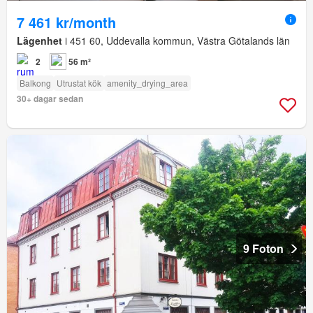
7 461 kr/month
Lägenhet
i 451 60, Uddevalla kommun, Västra Götalands län
2
56 m²
Balkong
Utrustat kök
amenity_drying_area
30+ dagar sedan
9 Foton