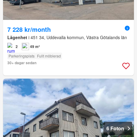
7 228 kr/month
Lägenhet
i 451 34, Uddevalla kommun, Västra Götalands län
2
49 m²
Parkeringsplats
Fullt möblerad
30+ dagar sedan
6 Foton