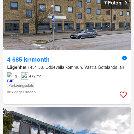
7 Foton
4 685 kr/month
Lägenhet
i 451 50, Uddevalla kommun, Västra Götalands län
2
479 m²
Parkeringsplats
30+ dagar sedan