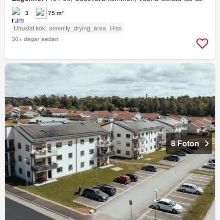
3
75 m²
Utrustat kök
amenity_drying_area
Hiss
30+ dagar sedan
8 Foton