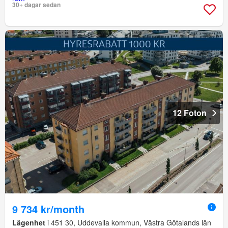
30+ dagar sedan
12 Foton
9 734 kr/month
Lägenhet
i 451 30, Uddevalla kommun, Västra Götalands län