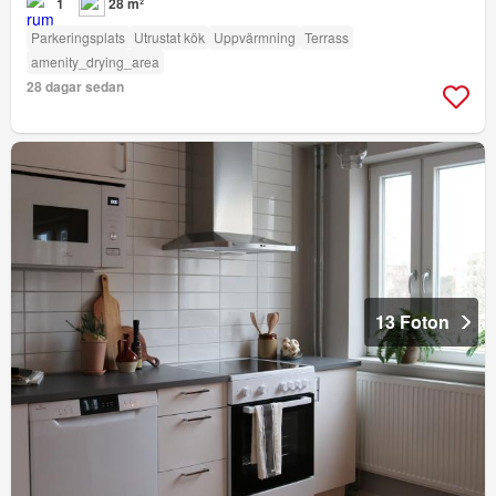
1
28 m²
Parkeringsplats
Utrustat kök
Uppvärmning
Terrass
amenity_drying_area
28 dagar sedan
13 Foton