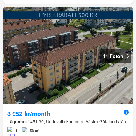
11 Foton
8 952 kr/month
Lägenhet
i 451 30, Uddevalla kommun, Västra Götalands län
1
58 m²