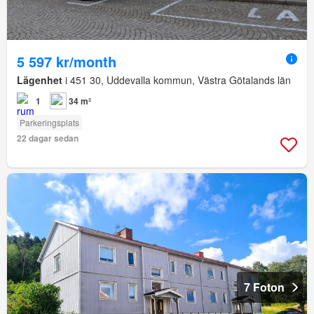
5 597 kr/month
Lägenhet
i 451 30, Uddevalla kommun, Västra Götalands län
1
34 m²
Parkeringsplats
22 dagar sedan
7 Foton