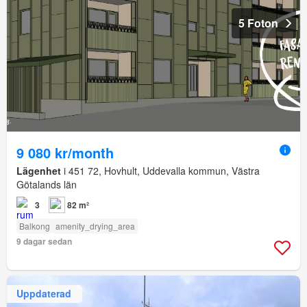
5 Foton
9 080 kr/month
Lägenhet
i 451 72, Hovhult, Uddevalla kommun, Västra
Götalands län
3
82 m²
Balkong
amenity_drying_area
9 dagar sedan
Uppdaterad