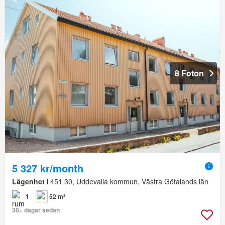
8 Foton
5 327 kr/month
Lägenhet
i 451 30, Uddevalla kommun, Västra Götalands län
1
52 m²
30+ dagar sedan