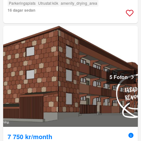
Parkeringsplats
Utrustat kök
amenity_drying_area
16 dagar sedan
5 Foton
7 750 kr/month