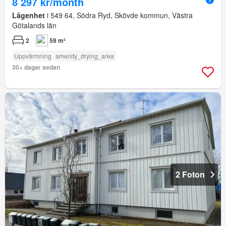
8 297 kr/month
Lägenhet
i 549 64, Södra Ryd, Skövde kommun, Västra
Götalands län
2
59 m²
Uppvärmning
amenity_drying_area
30+ dagar sedan
2 Foton