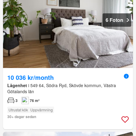
6 Foton
10 036 kr/month
Lägenhet
i 549 64, Södra Ryd, Skövde kommun, Västra
Götalands län
3
76 m²
Utrustat kök
Uppvärmning
30+ dagar sedan