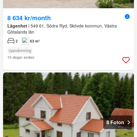
8 634 kr/month
Lägenhet
i 549 61, Södra Ryd, Skövde kommun, Västra
Götalands län
2
63 m²
Uppvärmning
15 dagar sedan
8 Foton