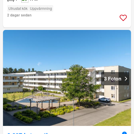
Utrustat kök
Uppvärmning
2 dagar sedan
3 Foton