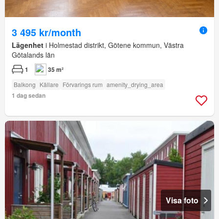
3 495 kr/month
Lägenhet
i Holmestad distrikt, Götene kommun, Västra
Götalands län
1
35 m²
Balkong
Källare
Förvarings rum
amenity_drying_area
1 dag sedan
Visa foto