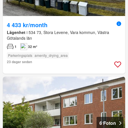
4 433 kr/month
Lägenhet
i 534 73, Stora Levene, Vara kommun, Västra
Götalands län
1
32 m²
Parkeringsplats
amenity_drying_area
23 dagar sedan
6 Foton