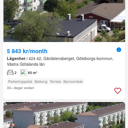
5 843 kr/month
Lägenhet
i 424 42, Gårdstensberget, Göteborgs kommun,
Västra Götalands län
2
60 m²
Parkeringsplats
Balkong
Terrass
Barnområde
30+ dagar sedan