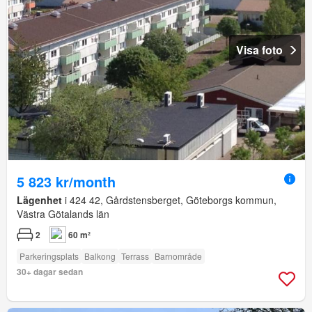
Visa foto
5 823 kr/month
Lägenhet
i 424 42, Gårdstensberget, Göteborgs kommun,
Västra Götalands län
2
60 m²
Parkeringsplats
Balkong
Terrass
Barnområde
30+ dagar sedan