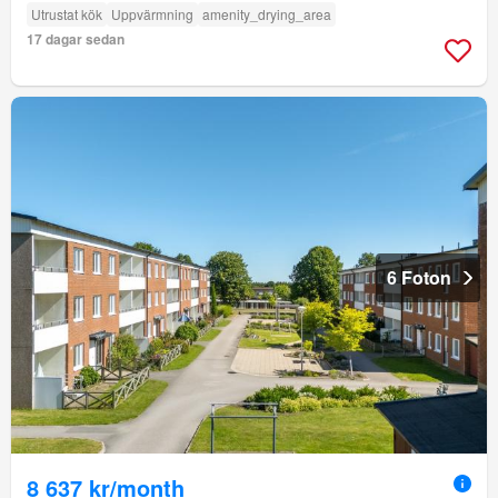
Utrustat kök
Uppvärmning
amenity_drying_area
17 dagar sedan
6 Foton
8 637 kr/month