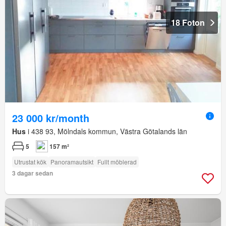
18 Foton
23 000 kr/month
Hus
i 438 93, Mölndals kommun, Västra Götalands län
5
157 m²
Utrustat kök
Panoramautsikt
Fullt möblerad
3 dagar sedan