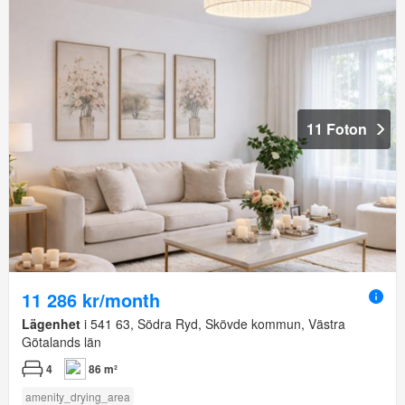
11 Foton
11 286 kr/month
Lägenhet
i 541 63, Södra Ryd, Skövde kommun, Västra
Götalands län
4
86 m²
amenity_drying_area