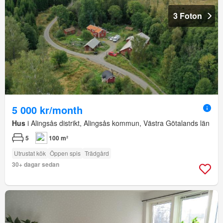
3 Foton
5 000 kr/month
Hus
i Alingsås distrikt, Alingsås kommun, Västra Götalands län
5
100 m²
Utrustat kök
Öppen spis
Trädgård
30+ dagar sedan