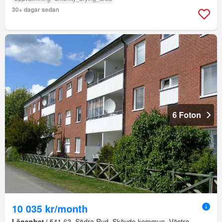
30+ dagar sedan
6 Foton
10 035 kr/month
Lägenhet
i 541 63, Södra Ryd, Skövde kommun, Västra