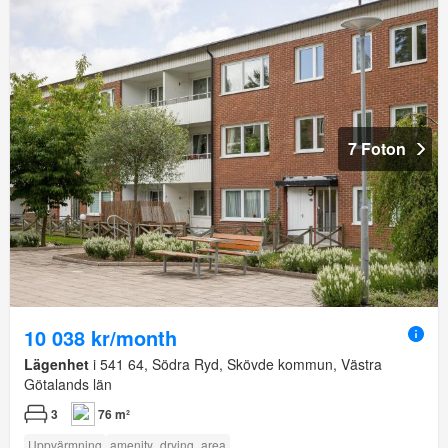
7 Foton
10 038 kr/month
Lägenhet
i 541 64, Södra Ryd, Skövde kommun, Västra
Götalands län
3
76 m²
Uppvärmning
amenity_drying_area