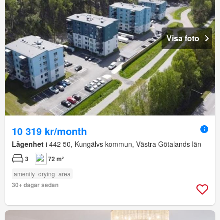
Visa foto
10 319 kr/month
Lägenhet
i 442 50, Kungälvs kommun, Västra Götalands län
3
72 m²
amenity_drying_area
30+ dagar sedan