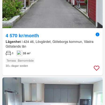
4 570 kr/month
Lägenhet
i 424 46, Lövgärdet, Göteborgs kommun, Västra
Götalands län
1
35 m²
Terrass
Barnområde
30+ dagar sedan