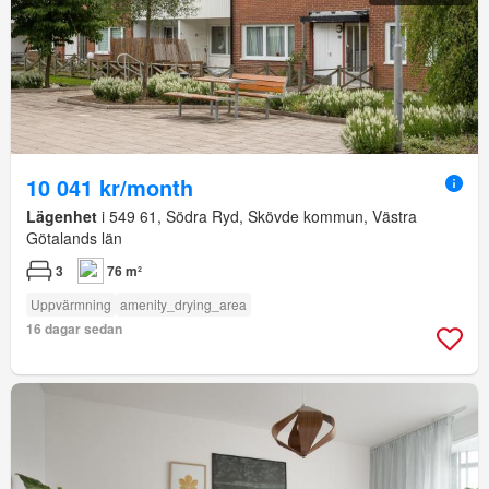
10 041 kr/month
Lägenhet
i 549 61, Södra Ryd, Skövde kommun, Västra
Götalands län
3
76 m²
Uppvärmning
amenity_drying_area
16 dagar sedan