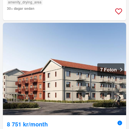
amenity_drying_area
30+ dagar sedan
7 Foton
8 751 kr/month