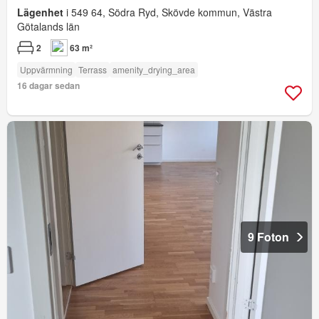
Lägenhet
i 549 64, Södra Ryd, Skövde kommun, Västra
Götalands län
2
63 m²
Uppvärmning
Terrass
amenity_drying_area
16 dagar sedan
9 Foton