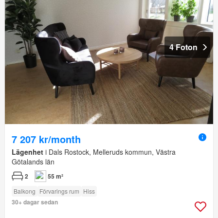
4 Foton
7 207 kr/month
Lägenhet
i Dals Rostock, Melleruds kommun, Västra
Götalands län
2
55 m²
Balkong
Förvarings rum
Hiss
30+ dagar sedan