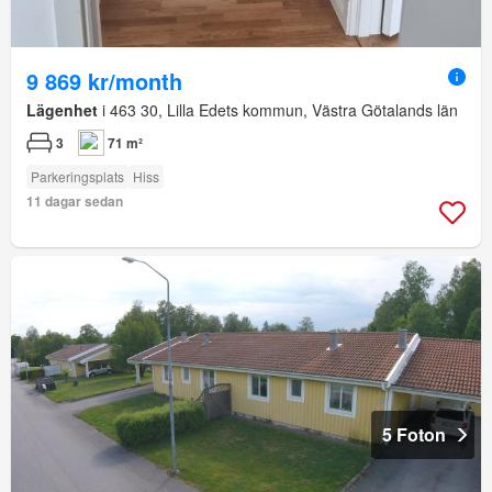
9 869 kr/month
Lägenhet
i 463 30, Lilla Edets kommun, Västra Götalands län
3
71 m²
Parkeringsplats
Hiss
11 dagar sedan
5 Foton