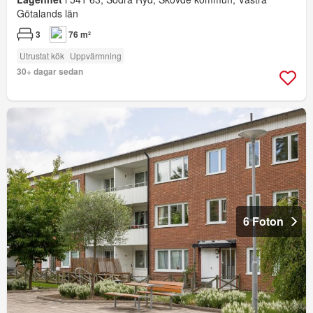
Götalands län
3
76 m²
Utrustat kök
Uppvärmning
30+ dagar sedan
6 Foton