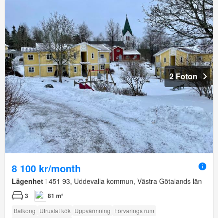
2 Foton
8 100 kr/month
Lägenhet
i 451 93, Uddevalla kommun, Västra Götalands län
3
81 m²
Balkong
Utrustat kök
Uppvärmning
Förvarings rum