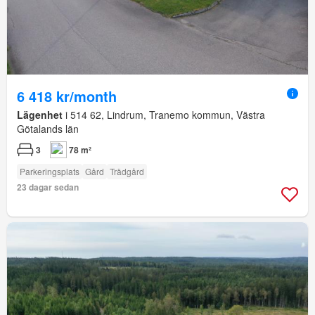
6 418 kr/month
Lägenhet
i 514 62, Lindrum, Tranemo kommun, Västra
Götalands län
3
78 m²
Parkeringsplats
Gård
Trädgård
23 dagar sedan