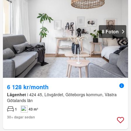
8 Foton
6 128 kr/month
Lägenhet
i 424 45, Lövgärdet, Göteborgs kommun, Västra
Götalands län
1
43 m²
30+ dagar sedan