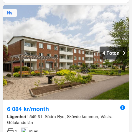
Ny
4 Foton
6 084 kr/month
Lägenhet
i 549 61, Södra Ryd, Skövde kommun, Västra
Götalands län
1
41 m²