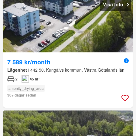
Visa foto
7 589 kr/month
Lägenhet
i 442 50, Kungälvs kommun, Västra Götalands län
2
45 m²
amenity_drying_area
30+ dagar sedan