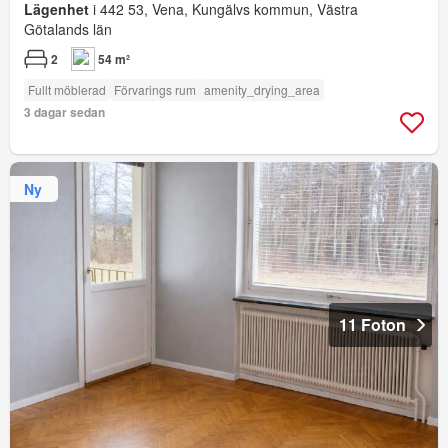
Lägenhet
i 442 53, Vena, Kungälvs kommun, Västra
Götalands län
2
54 m²
Fullt möblerad
Förvarings rum
amenity_drying_area
3 dagar sedan
Ny
11 Foton