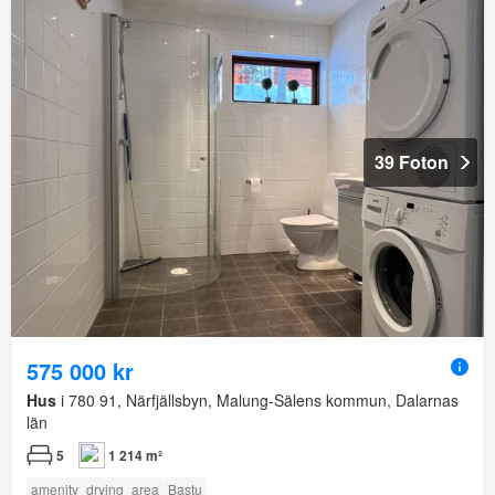
39 Foton
575 000 kr
Hus
i 780 91, Närfjällsbyn, Malung-Sälens kommun, Dalarnas
län
5
1 214 m²
amenity_drying_area
Bastu