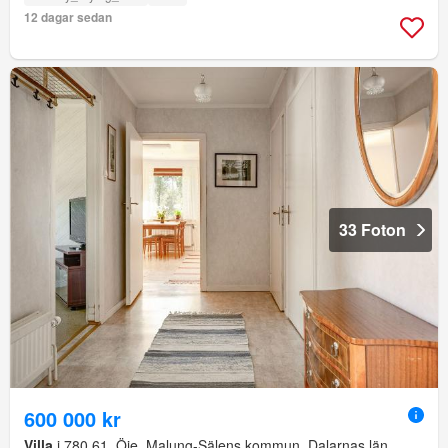
12 dagar sedan
33 Foton
600 000 kr
Villa
i 780 61, Öje, Malung-Sälens kommun, Dalarnas län