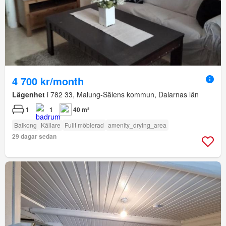
4 700 kr/month
Lägenhet
i 782 33, Malung-Sälens kommun, Dalarnas län
1
1
40 m²
Balkong
Källare
Fullt möblerad
amenity_drying_area
29 dagar sedan