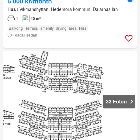
5 000 kr/month
Hus
i Vikmanshyttan, Hedemora kommun, Dalarnas län
1
40 m²
Balkong
Terrass
amenity_drying_area
Hiss
30+ dagar sedan
33 Foton