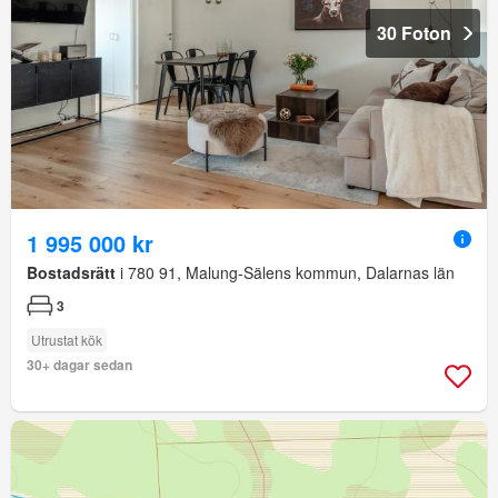
30 Foton
1 995 000 kr
Bostadsrätt
i 780 91, Malung-Sälens kommun, Dalarnas län
3
Utrustat kök
30+ dagar sedan