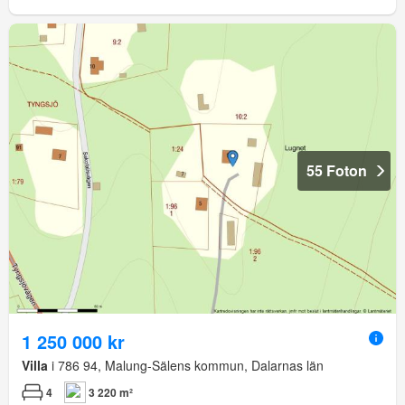
55 Foton
1 250 000 kr
Villa
i 786 94, Malung-Sälens kommun, Dalarnas län
4
3 220 m²