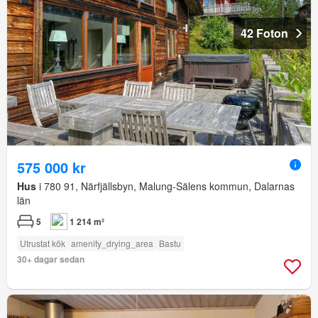
42 Foton
575 000 kr
Hus
i 780 91, Närfjällsbyn, Malung-Sälens kommun, Dalarnas
län
5
1 214 m²
Utrustat kök
amenity_drying_area
Bastu
30+ dagar sedan