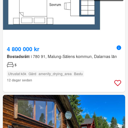
4 800 000 kr
Bostadsrätt
i 780 91, Malung-Sälens kommun, Dalarnas län
5
Utrustat kök
Gård
amenity_drying_area
Bastu
12 dagar sedan