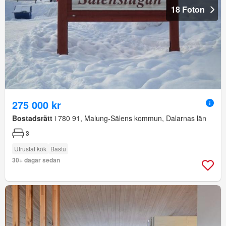
18 Foton
275 000 kr
Bostadsrätt
i 780 91, Malung-Sälens kommun, Dalarnas län
3
Utrustat kök
Bastu
30+ dagar sedan