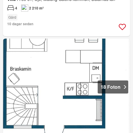
4
2 210 m²
Gård
10 dagar sedan
18 Foton