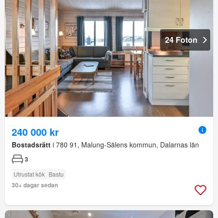
24 Foton
240 000 kr
Bostadsrätt
i 780 91, Malung-Sälens kommun, Dalarnas län
3
Utrustat kök
Bastu
30+ dagar sedan