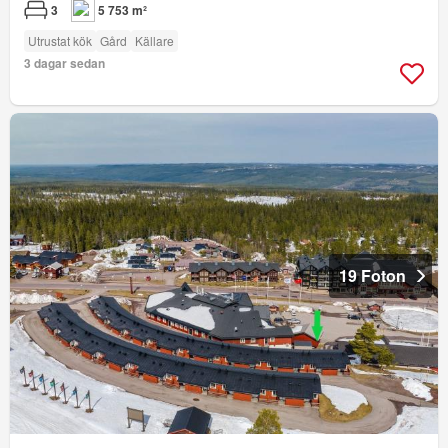
3
5 753 m²
Utrustat kök
Gård
Källare
3 dagar sedan
19 Foton