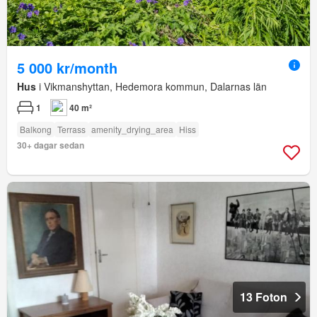
5 000 kr/month
Hus
i Vikmanshyttan, Hedemora kommun, Dalarnas län
1
40 m²
Balkong
Terrass
amenity_drying_area
Hiss
30+ dagar sedan
13 Foton