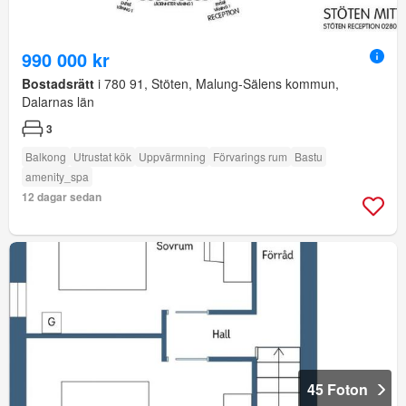
990 000 kr
Bostadsrätt
i 780 91, Stöten, Malung-Sälens kommun,
Dalarnas län
3
Balkong
Utrustat kök
Uppvärmning
Förvarings rum
Bastu
amenity_spa
12 dagar sedan
45 Foton