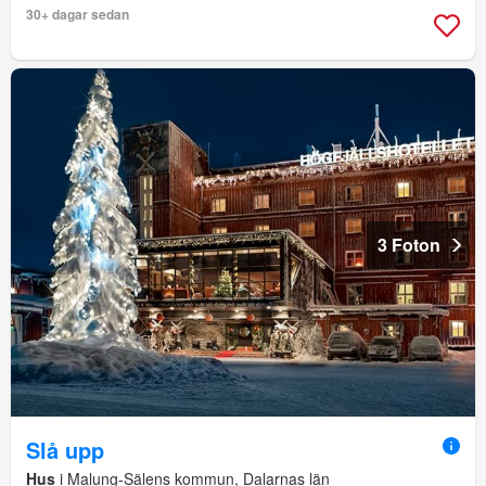
30+ dagar sedan
3 Foton
Slå upp
Hus
i Malung-Sälens kommun, Dalarnas län