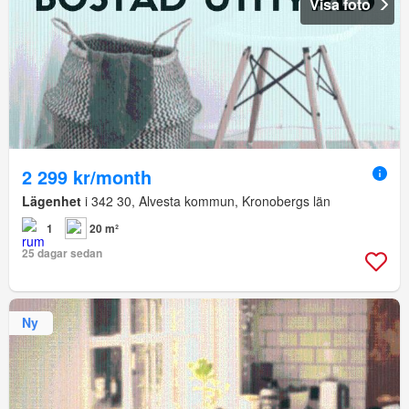
Visa foto
2 299 kr/month
Lägenhet
i 342 30, Alvesta kommun, Kronobergs län
1
20 m²
25 dagar sedan
Ny