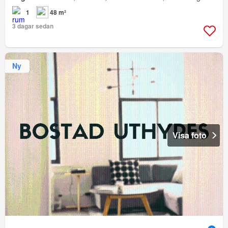
1
48 m²
3 dagar sedan
Ny
Visa foto