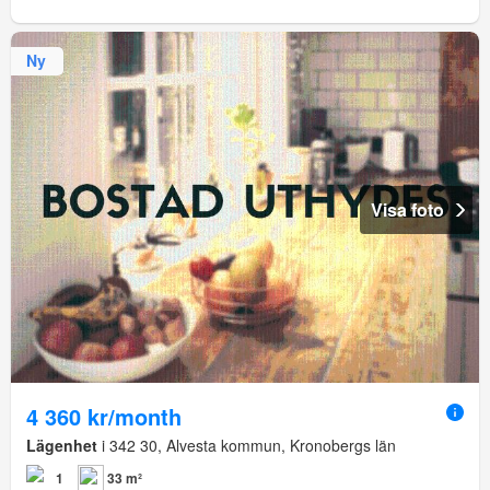
Ny
Visa foto
4 360 kr/month
Lägenhet
i 342 30, Alvesta kommun, Kronobergs län
1
33 m²