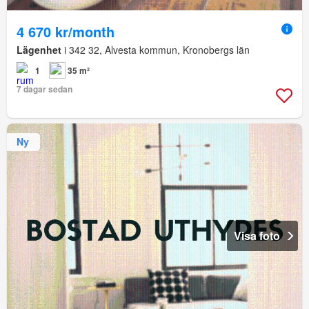
4 670 kr/month
Lägenhet
i 342 32, Alvesta kommun, Kronobergs län
1
35 m²
7 dagar sedan
Ny
Visa foto