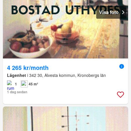
Visa foto
4 265 kr/month
Lägenhet
i 342 30, Alvesta kommun, Kronobergs län
1
45 m²
1 dag sedan