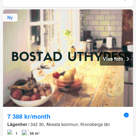
Ny
Visa foto
7 388 kr/month
Lägenhet
i 342 30, Alvesta kommun, Kronobergs län
1
56 m²