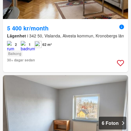
5 400 kr/month
Lägenhet
i 342 50, Vislanda, Alvesta kommun, Kronobergs län
2
1
62 m²
Balkong
30+ dagar sedan
6 Foton