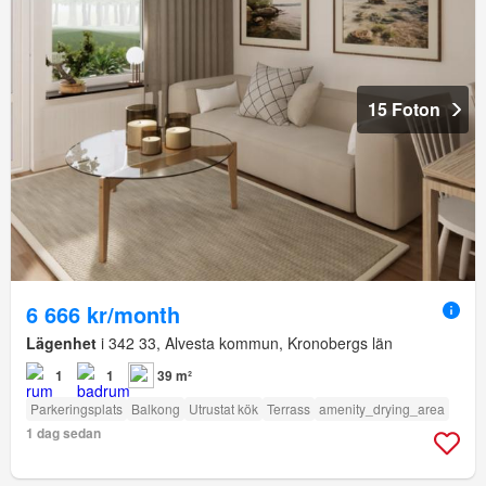
15 Foton
6 666 kr/month
Lägenhet
i 342 33, Alvesta kommun, Kronobergs län
1
1
39 m²
Parkeringsplats
Balkong
Utrustat kök
Terrass
amenity_drying_area
1 dag sedan