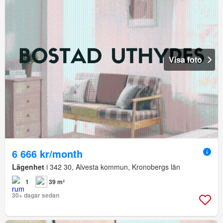
Visa foto
6 666 kr/month
Lägenhet
i 342 30, Alvesta kommun, Kronobergs län
1
39 m²
30+ dagar sedan