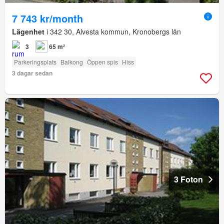
7 743 kr/month
Lägenhet
i 342 30, Alvesta kommun, Kronobergs län
3
65 m²
Parkeringsplats
Balkong
Öppen spis
Hiss
3 dagar sedan
3 Foton