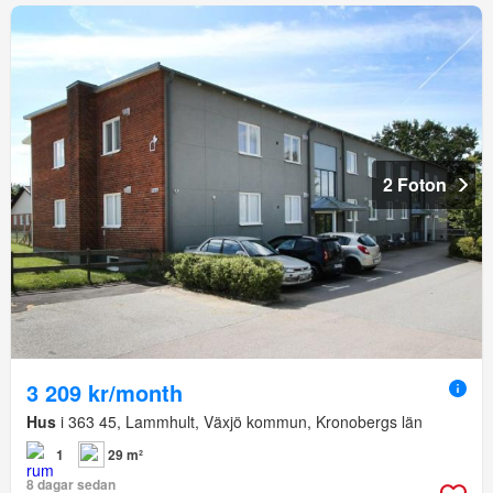
2 Foton
3 209 kr/month
Hus
i 363 45, Lammhult, Växjö kommun, Kronobergs län
1
29 m²
8 dagar sedan