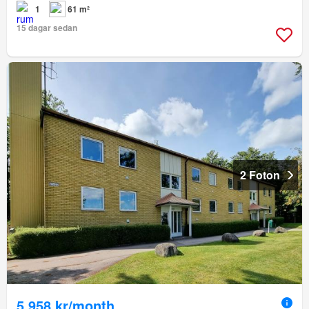
1
61 m²
15 dagar sedan
2 Foton
5 958 kr/month