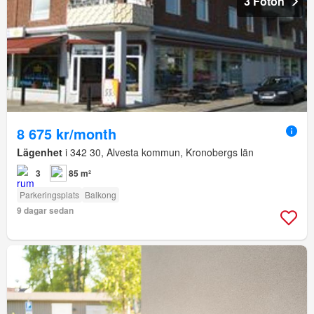
3 Foton
8 675 kr/month
Lägenhet
i 342 30, Alvesta kommun, Kronobergs län
3
85 m²
Parkeringsplats
Balkong
9 dagar sedan