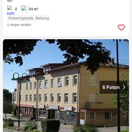
län
2
54 m²
Parkeringsplats
Balkong
5 dagar sedan
6 Foton