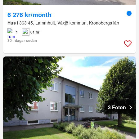
6 276 kr/month
Hus
i 363 45, Lammhult, Växjö kommun, Kronobergs län
1
61 m²
30+ dagar sedan
3 Foton