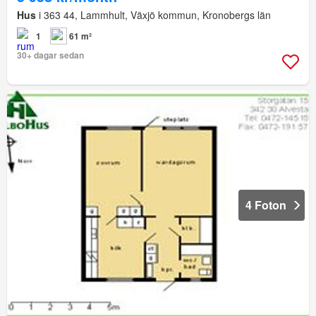
Hus
i 363 44, Lammhult, Växjö kommun, Kronobergs län
1
61 m²
30+ dagar sedan
4 Foton