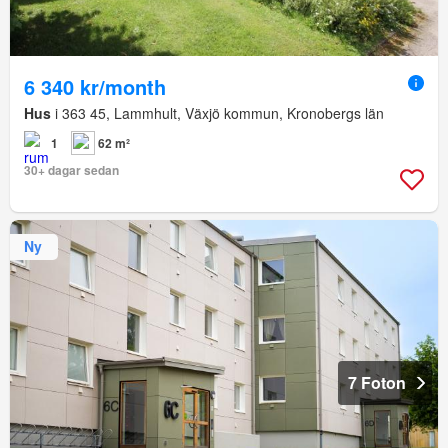
6 340 kr/month
Hus
i 363 45, Lammhult, Växjö kommun, Kronobergs län
1
62 m²
30+ dagar sedan
Ny
7 Foton