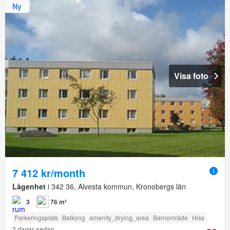
Ny
Visa foto
7 412 kr/month
Lägenhet
i 342 36, Alvesta kommun, Kronobergs län
3
76 m²
Parkeringsplats
Balkong
amenity_drying_area
Barnområde
Hiss
2 dagar sedan