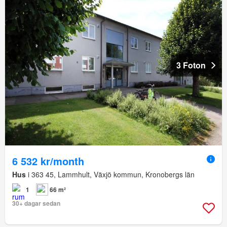
3 Foton
6 532 kr/month
Hus
i 363 45, Lammhult, Växjö kommun, Kronobergs län
1
66 m²
30+ dagar sedan