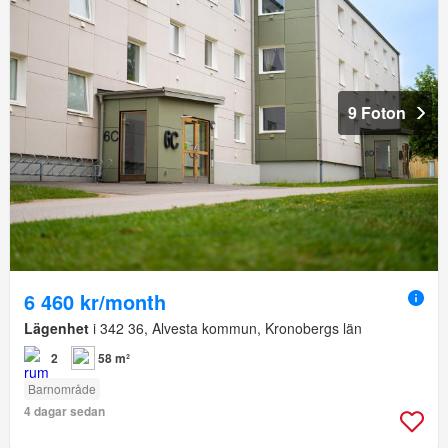
9 Foton
6 460 kr/month
Lägenhet
i 342 36, Alvesta kommun, Kronobergs län
2
58 m²
Barnområde
4 dagar sedan