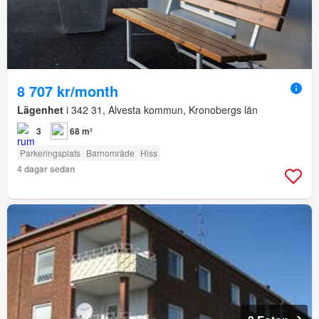
8 707 kr/month
Lägenhet
i 342 31, Alvesta kommun, Kronobergs län
3
68 m²
Parkeringsplats
Barnområde
Hiss
4 dagar sedan