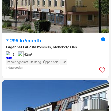
7 295 kr/month
Lägenhet
i Alvesta kommun, Kronobergs län
2
62 m²
Parkeringsplats
Balkong
Öppen spis
Hiss
1 dag sedan