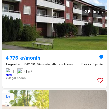
2 Foton
4 776 kr/month
Lägenhet
i 342 50, Vislanda, Alvesta kommun, Kronobergs län
1
48 m²
2 dagar sedan
Ny