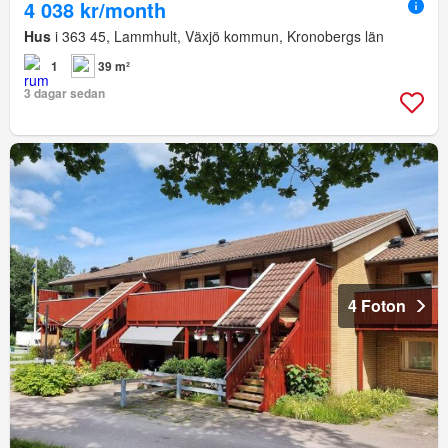
4 038 kr/month
Hus
i 363 45, Lammhult, Växjö kommun, Kronobergs län
1
39 m²
3 dagar sedan
4 Foton