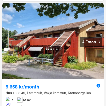
4 Foton
5 658 kr/month
Hus
i 363 45, Lammhult, Växjö kommun, Kronobergs län
1
61 m²