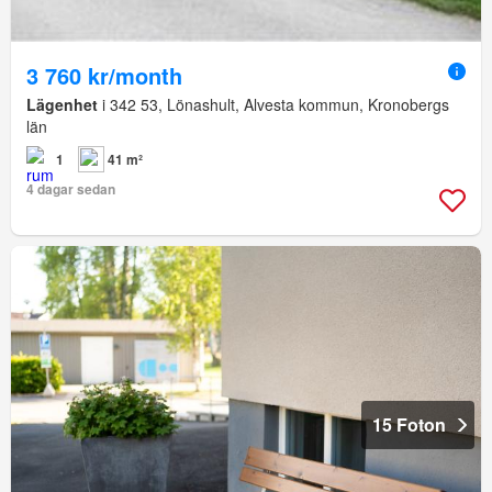
3 760 kr/month
Lägenhet
i 342 53, Lönashult, Alvesta kommun, Kronobergs
län
1
41 m²
4 dagar sedan
15 Foton