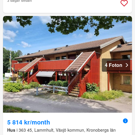
3 dagar sedan
4 Foton
5 814 kr/month
Hus
i 363 45, Lammhult, Växjö kommun, Kronobergs län