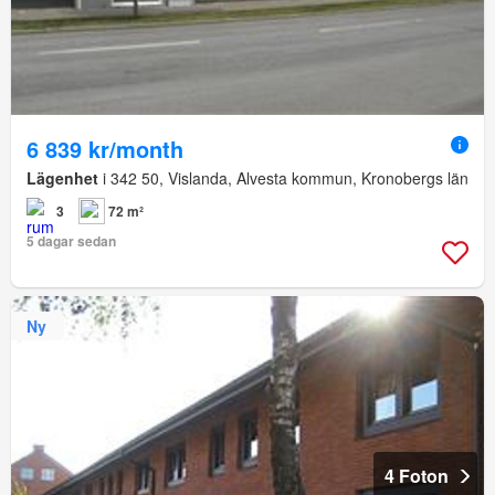
6 839 kr/month
Lägenhet
i 342 50, Vislanda, Alvesta kommun, Kronobergs län
3
72 m²
5 dagar sedan
Ny
4 Foton