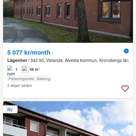
5 077 kr/month
Lägenhet
i 342 50, Vislanda, Alvesta kommun, Kronobergs län
1
46 m²
Parkeringsplats
Balkong
2 dagar sedan
Ny