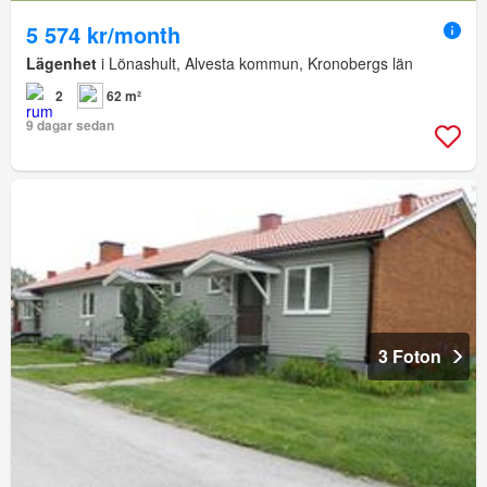
5 574 kr/month
Lägenhet
i Lönashult, Alvesta kommun, Kronobergs län
2
62 m²
9 dagar sedan
3 Foton