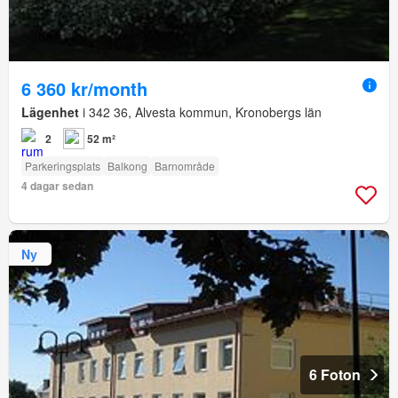
6 360 kr/month
Lägenhet
i 342 36, Alvesta kommun, Kronobergs län
2
52 m²
Parkeringsplats
Balkong
Barnområde
4 dagar sedan
Ny
6 Foton