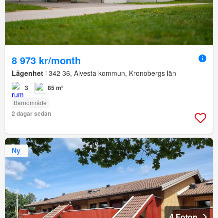
8 973 kr/month
Lägenhet
i 342 36, Alvesta kommun, Kronobergs län
3
85 m²
Barnområde
2 dagar sedan
Ny
4 Foton