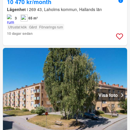
10 470 kr/month
Lägenhet
i 269 43, Laholms kommun, Hallands län
3
65 m²
Utrustat kök
Gård
Förvarings rum
10 dagar sedan
Visa foto