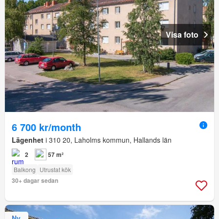
Visa foto
6 700 kr/month
Lägenhet
i 310 20, Laholms kommun, Hallands län
2
57 m²
Balkong
Utrustat kök
30+ dagar sedan
Ny