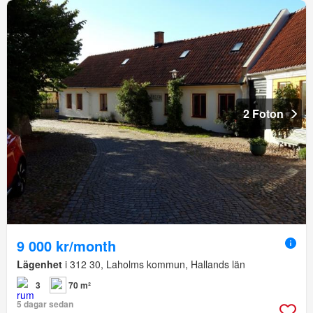
2 Foton
9 000 kr/month
Lägenhet
i 312 30, Laholms kommun, Hallands län
3
70 m²
5 dagar sedan