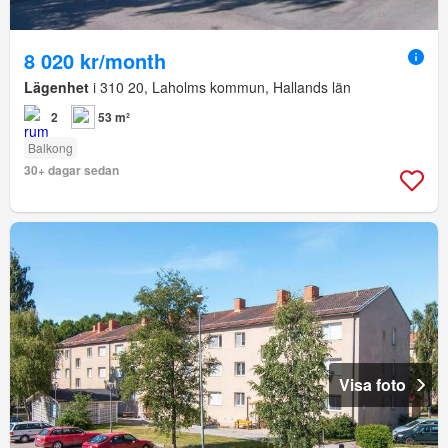
8 020 kr/month
Lägenhet
i 310 20, Laholms kommun, Hallands län
2
53 m²
Balkong
30+ dagar sedan
Visa foto