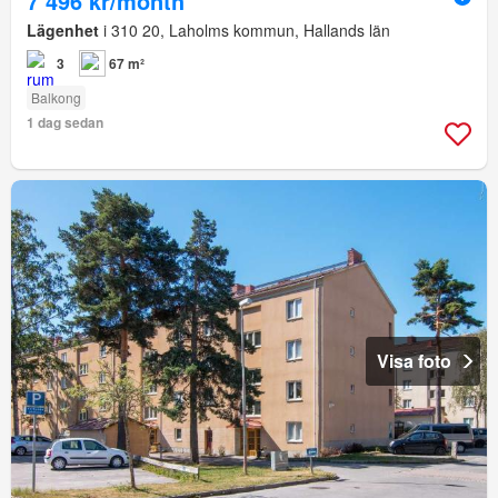
7 496 kr/month
Lägenhet
i 310 20, Laholms kommun, Hallands län
3
67 m²
Balkong
1 dag sedan
Visa foto