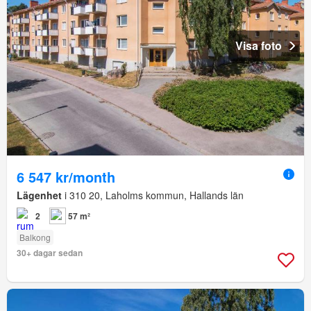
Visa foto
6 547 kr/month
Lägenhet
i 310 20, Laholms kommun, Hallands län
2
57 m²
Balkong
30+ dagar sedan