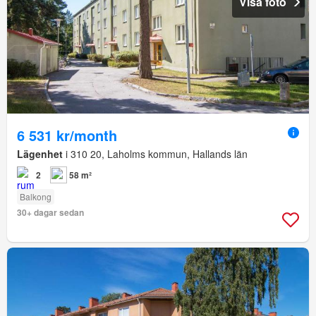
Visa foto
6 531 kr/month
Lägenhet
i 310 20, Laholms kommun, Hallands län
2
58 m²
Balkong
30+ dagar sedan