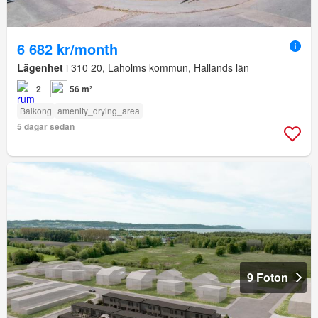
6 682 kr/month
Lägenhet
i 310 20, Laholms kommun, Hallands län
2
56 m²
Balkong
amenity_drying_area
5 dagar sedan
9 Foton