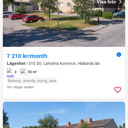
Visa foto
7 210 kr/month
Lägenhet
i 310 20, Laholms kommun, Hallands län
2
55 m²
Balkong
amenity_drying_area
30+ dagar sedan