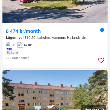
6 474 kr/month
Lägenhet
i 310 20, Laholms kommun, Hallands län
2
57 m²
Balkong
30+ dagar sedan
Visa foto