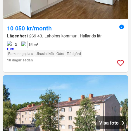
10 050 kr/month
Lägenhet
i 269 43, Laholms kommun, Hallands län
3
64 m²
Parkeringsplats
Utrustat kök
Gård
Trädgård
10 dagar sedan
Visa foto