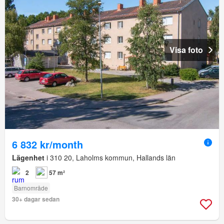
Visa foto
6 832 kr/month
Lägenhet
i 310 20, Laholms kommun, Hallands län
2
57 m²
Barnområde
30+ dagar sedan