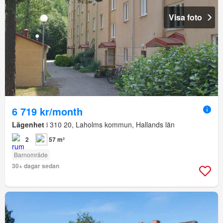
Visa foto
6 719 kr/month
Lägenhet
i 310 20, Laholms kommun, Hallands län
2
57 m²
Barnområde
30+ dagar sedan