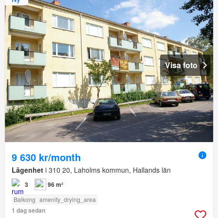
Visa foto
9 630 kr/month
Lägenhet
i 310 20, Laholms kommun, Hallands län
3
96 m²
Balkong
amenity_drying_area
1 dag sedan