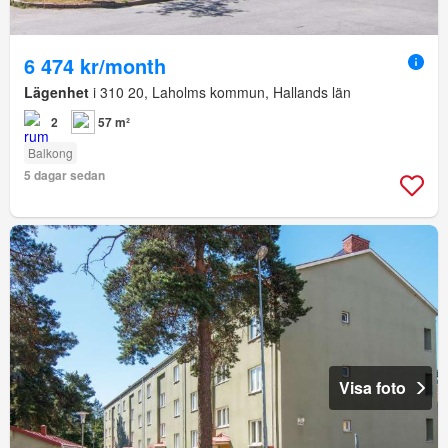
6 474 kr/month
Lägenhet
i 310 20, Laholms kommun, Hallands län
2
57 m²
Balkong
5 dagar sedan
Visa foto