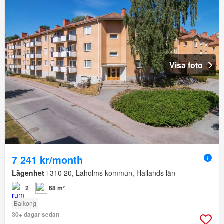
Visa foto
7 241 kr/month
Lägenhet
i 310 20, Laholms kommun, Hallands län
2
68 m²
Balkong
30+ dagar sedan