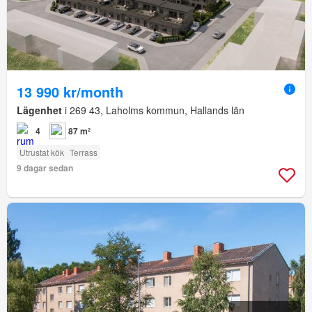
13 990 kr/month
Lägenhet
i 269 43, Laholms kommun, Hallands län
4
87 m²
Utrustat kök
Terrass
9 dagar sedan