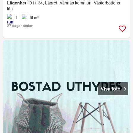
Lägenhet
i 911 34, Lägret, Vännäs kommun, Västerbottens
län
1
15 m²
27 dagar sedan
Visa foto