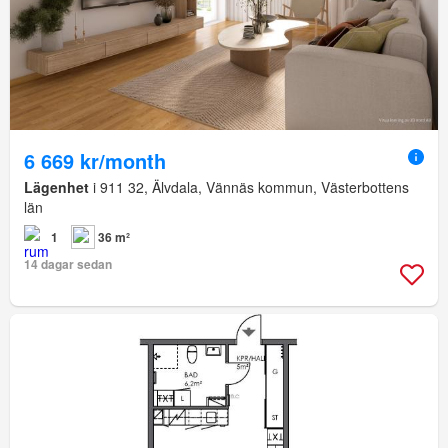
6 669 kr/month
Lägenhet
i 911 32, Älvdala, Vännäs kommun, Västerbottens
län
1
36 m²
14 dagar sedan