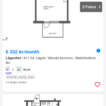
2 Foton
6 332 kr/month
Lägenhet
i 911 34, Lägret, Vännäs kommun, Västerbottens
län
1
35 m²
amenity_drying_area
14 dagar sedan