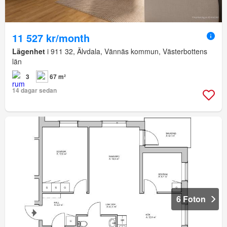
11 527 kr/month
Lägenhet
i 911 32, Älvdala, Vännäs kommun, Västerbottens
län
3
67 m²
14 dagar sedan
6 Foton