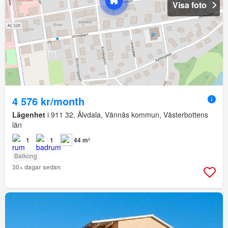
Visa foto
4 576 kr/month
Lägenhet
i 911 32, Älvdala, Vännäs kommun, Västerbottens
län
1
1
44 m²
Balkong
30+ dagar sedan