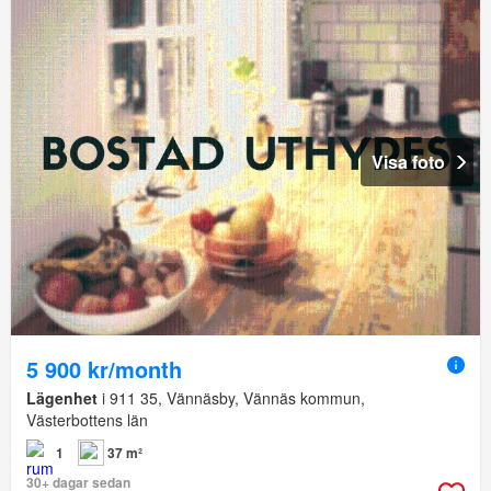
Visa foto
5 900 kr/month
Lägenhet
i 911 35, Vännäsby, Vännäs kommun,
Västerbottens län
1
37 m²
30+ dagar sedan