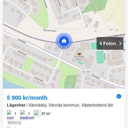
4 Foton
5 900 kr/month
Lägenhet
i Vännäsby, Vännäs kommun, Västerbottens län
1
1
37 m²
Balkong