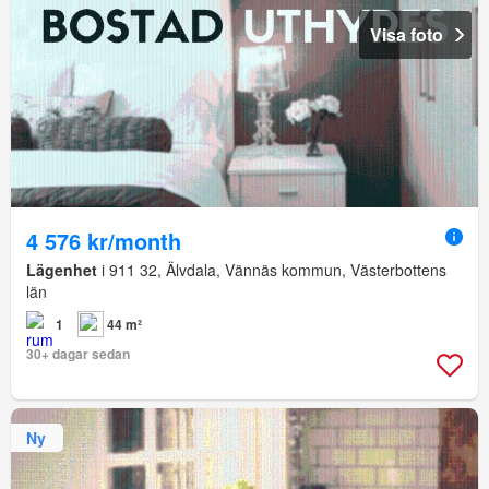
Visa foto
4 576 kr/month
Lägenhet
i 911 32, Älvdala, Vännäs kommun, Västerbottens
län
1
44 m²
30+ dagar sedan
Ny