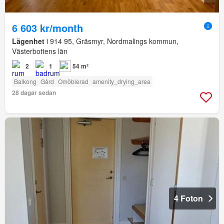
6 603 kr/month
Lägenhet
i 914 95, Gräsmyr, Nordmalings kommun,
Västerbottens län
2
1
54 m²
Balkong
Gård
Omöblerad
amenity_drying_area
28 dagar sedan
4 Foton