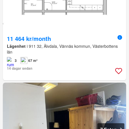
11 464 kr/month
Lägenhet
i 911 32, Älvdala, Vännäs kommun, Västerbottens
län
3
67 m²
14 dagar sedan