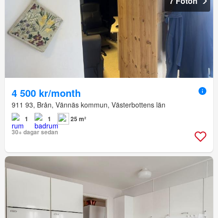
7 Foton
4 500 kr/month
911 93, Brån, Vännäs kommun, Västerbottens län
1
1
25 m²
30+ dagar sedan