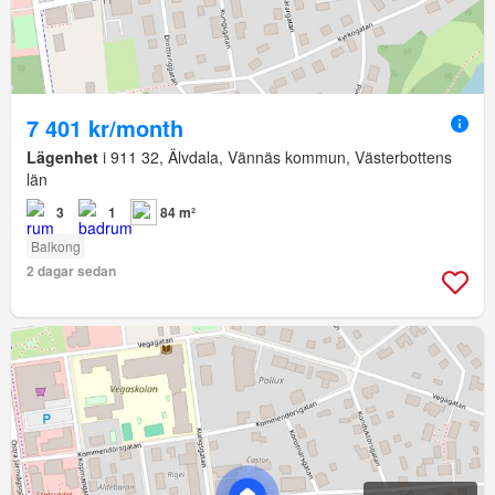
7 401 kr/month
Lägenhet
i 911 32, Älvdala, Vännäs kommun, Västerbottens
län
3
1
84 m²
Balkong
2 dagar sedan