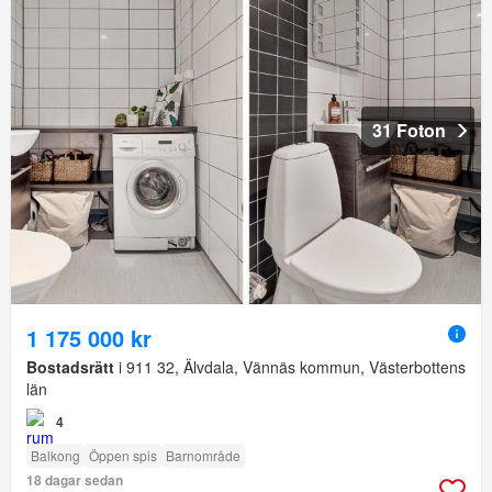
31 Foton
1 175 000 kr
Bostadsrätt
i 911 32, Älvdala, Vännäs kommun, Västerbottens
län
4
Balkong
Öppen spis
Barnområde
18 dagar sedan