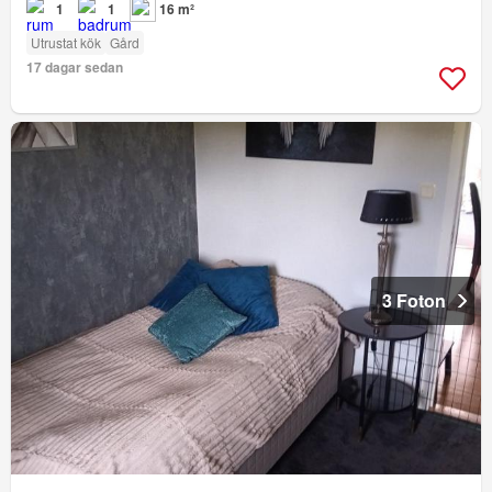
1
1
16 m²
Utrustat kök
Gård
17 dagar sedan
3 Foton