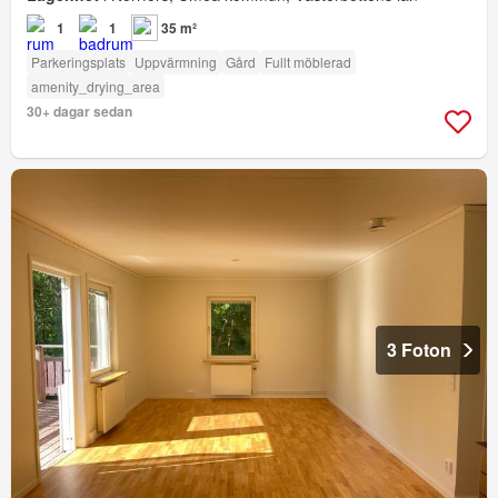
1
1
35 m²
Parkeringsplats
Uppvärmning
Gård
Fullt möblerad
amenity_drying_area
30+ dagar sedan
3 Foton