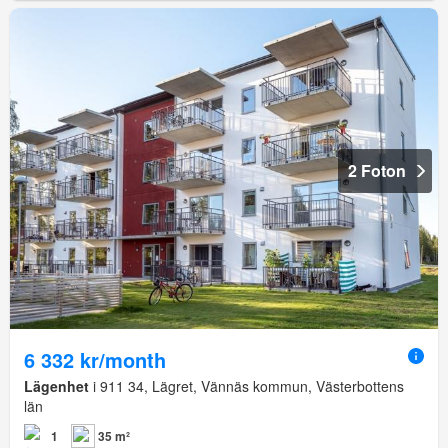
2 Foton
6 332 kr/month
Lägenhet
i 911 34, Lägret, Vännäs kommun, Västerbottens
län
1
35 m²