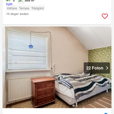
5
868 m²
Källare
Terrass
Trädgård
10 dagar sedan
22 Foton