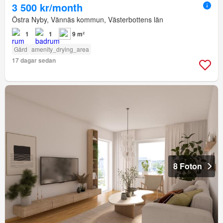
3 500 kr/month
Östra Nyby, Vännäs kommun, Västerbottens län
1
1
9 m²
Gård
amenity_drying_area
17 dagar sedan
8 Foton