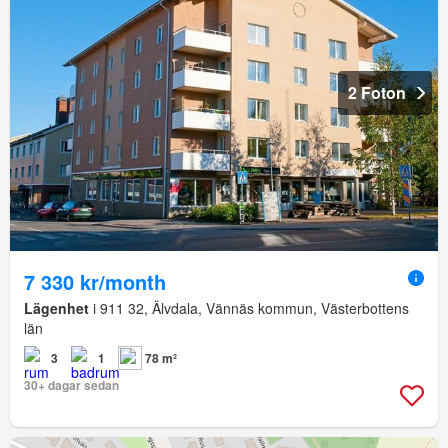
2 Foton
7 330 kr/month
Lägenhet
i 911 32, Älvdala, Vännäs kommun, Västerbottens
län
3
1
78 m²
30+ dagar sedan