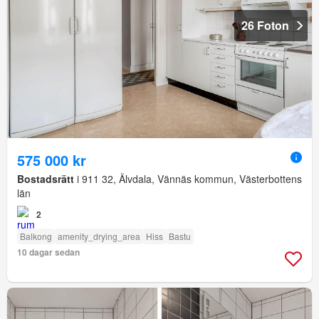
26 Foton
575 000 kr
Bostadsrätt
i 911 32, Älvdala, Vännäs kommun, Västerbottens
län
2
Balkong
amenity_drying_area
Hiss
Bastu
10 dagar sedan