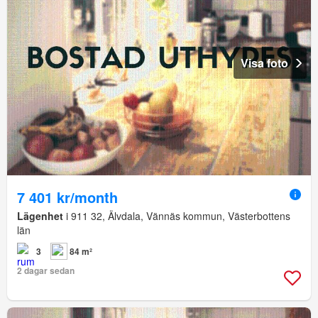
Visa foto
7 401 kr/month
Lägenhet
i 911 32, Älvdala, Vännäs kommun, Västerbottens
län
3
84 m²
2 dagar sedan