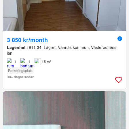
3 850 kr/month
Lägenhet
i 911 34, Lägret, Vännäs kommun, Västerbottens
län
1
1
15 m²
Parkeringsplats
30+ dagar sedan