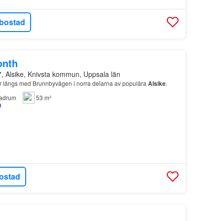
bostad
onth
7, Alsike, Knivsta kommun, Uppsala län
er längs med Brunnbyvägen i norra delarna av populära
Alsike
.
adrum
53 m²
ostad