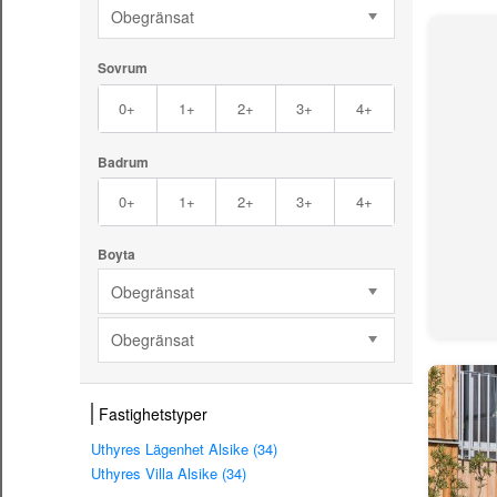
Obegränsat
Sovrum
0+
1+
2+
3+
4+
Badrum
0+
1+
2+
3+
4+
Boyta
Obegränsat
Obegränsat
Fastighetstyper
Uthyres Lägenhet Alsike (34)
Uthyres Villa Alsike (34)