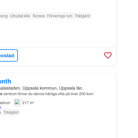
kong
Utrustat kök
Terrass
Förvarings rum
Trädgård
bostad
onth
salastaden, Uppsala kommun, Uppsala län
ke
centrum finner du denna härliga villa på över 200 kvm
adrum
217 m²
a
Trädgård