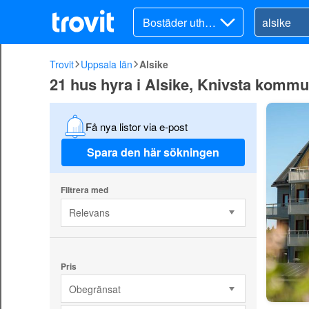
Bostäder uthyre
s
Trovit
Uppsala län
Alsike
21 hus hyra i Alsike, Knivsta komm
Få nya listor via e-post
Spara den här sökningen
Filtrera med
Relevans
Pris
Obegränsat