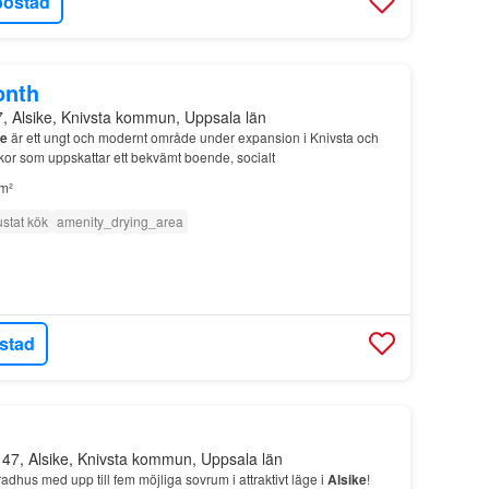
bostad
onth
7, Alsike, Knivsta kommun, Uppsala län
ke
är ett ungt och modernt område under expansion i Knivsta och
skor som uppskattar ett bekvämt boende, socialt
m²
ustat kök
amenity_drying_area
stad
 47, Alsike, Knivsta kommun, Uppsala län
adhus med upp till fem möjliga sovrum i attraktivt läge i
Alsike
!