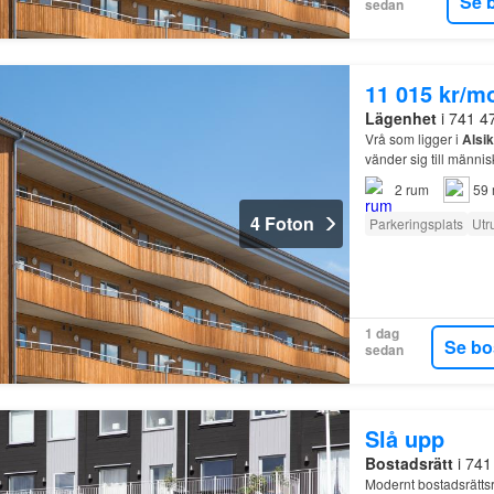
Se 
sedan
11 015 kr/m
Lägenhet
i 741 4
Vrå som ligger i
Alsi
vänder sig till männi
2
rum
59 
4 Foton
Parkeringsplats
Utr
1 dag
Se bo
sedan
Slå upp
Bostadsrätt
i 741
Modernt bostadsrättsr