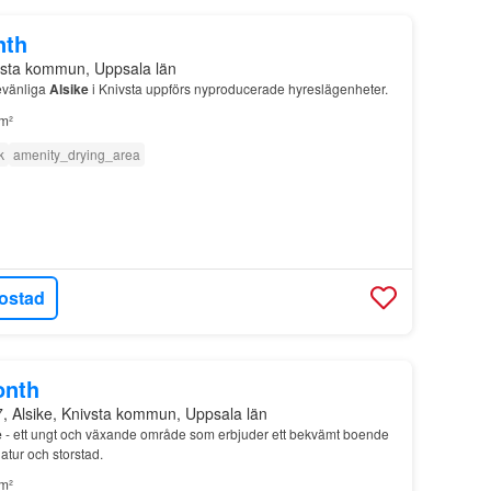
nth
vsta kommun, Uppsala län
jevänliga
Alsike
i Knivsta uppförs nyproducerade hyreslägenheter.
m²
k
amenity_drying_area
ostad
onth
7, Alsike, Knivsta kommun, Uppsala län
e
- ett ungt och växande område som erbjuder ett bekvämt boende
atur och storstad.
m²