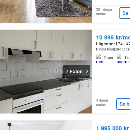
30+ dagar
Se 
sedan
10 998 kr/m
Lägenhet
i 741 4
Pingla bostäder ligg
2
rum
1
b
7 Foton
4 dagar
Se b
sedan
1 995 000 kr