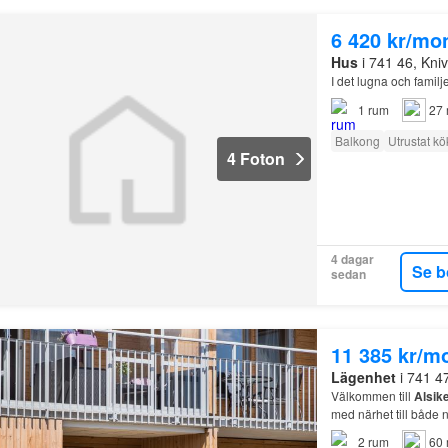
6 420 kr/mo
Hus
i 741 46, Kni
I det lugna och famil
1
rum
27 
Balkong
Utrustat kö
4 Foton
4 dagar
Se b
sedan
11 385 kr/m
Lägenhet
i 741 4
Välkommen till
Alsik
med närhet till både n
2
rum
60 