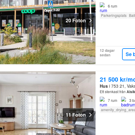
6
rum
Parkeringsplats
Bal
20 Foton
12 dagar
Se 
sedan
21 500 kr/m
Hus
i 753 21, Vak
Ett stenkast från
Alsi
7
rum
3
b
amenity_drying_are
11 Foton