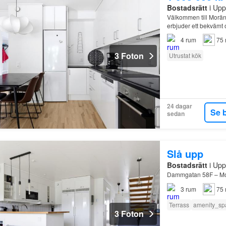
Bostadsrätt
i Upp
Välkommen till Morä
erbjuder ett bekvämt 
4
rum
75 
3 Foton
Utrustat kök
24 dagar
Se 
sedan
Slå upp
Bostadsrätt
i Upp
Dammgatan 58F – Mode
3
rum
75 
Terrass
amenity_sp
3 Foton