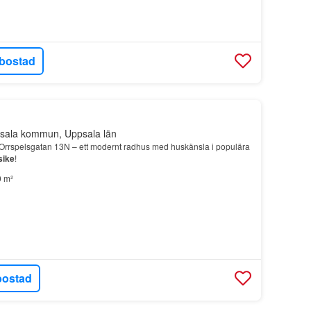
bostad
sala kommun, Uppsala län
 Orrspelsgatan 13N – ett modernt radhus med huskänsla i populära
sike
!
 m²
bostad