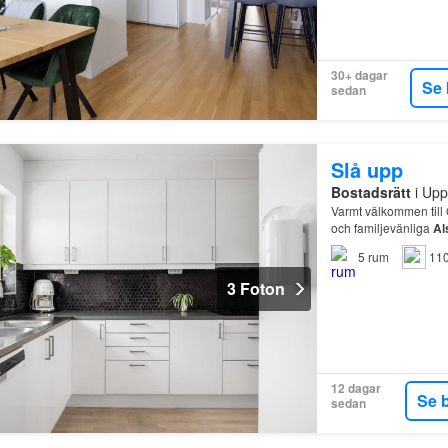
30+ dagar
Se 
sedan
Slå upp
Bostadsrätt
i Upp
Varmt välkommen till
och familjevänliga
Al
5
rum
110
3 Foton
12 dagar
Se 
sedan