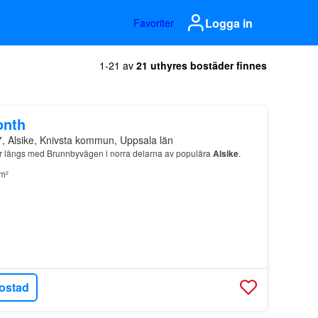
Logga in
Favoriter
1-21 av
21 uthyres bostäder finnes
onth
7, Alsike, Knivsta kommun, Uppsala län
er längs med Brunnbyvägen i norra delarna av populära
Alsike
.
m²
ostad