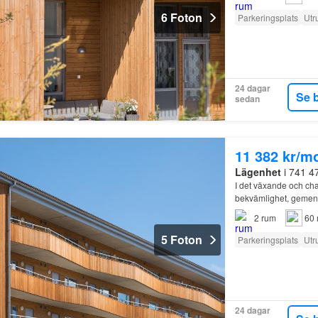
6 Foton
Parkeringsplats
Utr
24 dagar
Se 
sedan
11 382 kr/m
Lägenhet
i 741 4
I det växande och ch
bekvämlighet, gemens
2
rum
60 
5 Foton
Parkeringsplats
Utr
24 dagar