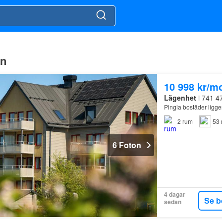
un
10 998 kr/m
Lägenhet
i 741 4
Pingla bostäder ligg
2
rum
53 
6 Foton
4 dagar
Se b
sedan