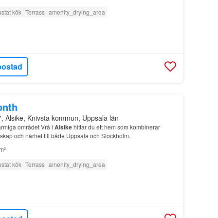
ustat kök
Terrass
amenity_drying_area
bostad
onth
7, Alsike, Knivsta kommun, Uppsala län
armiga området Vrå i
Alsike
hittar du ett hem som kombinerar
kap och närhet till både Uppsala och Stockholm.
m²
ustat kök
Terrass
amenity_drying_area