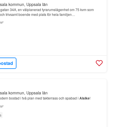
sala kommun, Uppsala län
ngatan 34A, en välplanerad fyrarumslägenhet om 75 kvm som
och trivsamt boende med plats för hela familjen…
m²
bostad
sala kommun, Uppsala län
rn bostad i två plan med takterrass och spabad i
Alsike
!
m²
a