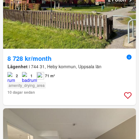
8 728 kr/month
Lägenhet
i 744 31, Heby kommun, Uppsala län
2
1
71 m²
amenity_drying_area
10 dagar sedan