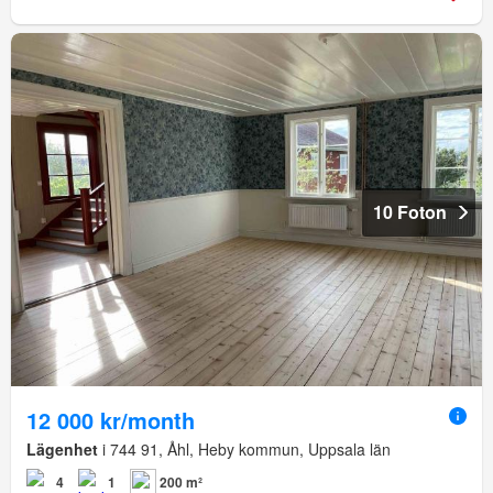
10 Foton
12 000 kr/month
Lägenhet
i 744 91, Åhl, Heby kommun, Uppsala län
4
1
200 m²