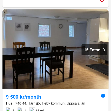
15 Foton
9 500 kr/month
Hus
i 740 44, Tärnsjö, Heby kommun, Uppsala län
3
1
65 m²