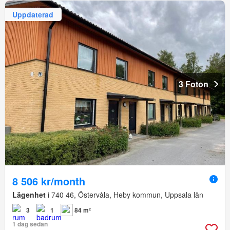
Uppdaterad
3 Foton
8 506 kr/month
Lägenhet
i 740 46, Östervåla, Heby kommun, Uppsala län
3
1
84 m²
1 dag sedan