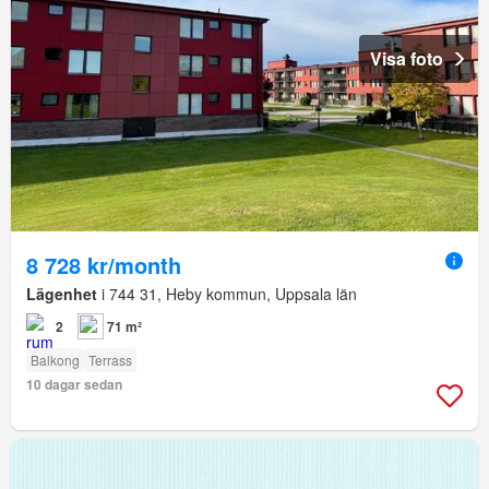
Visa foto
8 728 kr/month
Lägenhet
i 744 31, Heby kommun, Uppsala län
2
71 m²
Balkong
Terrass
10 dagar sedan