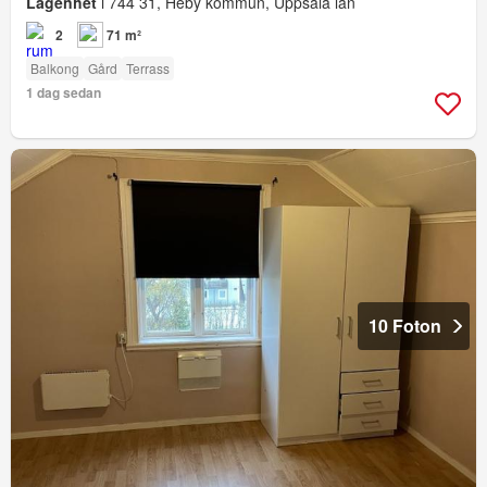
Lägenhet
i 744 31, Heby kommun, Uppsala län
2
71 m²
Balkong
Gård
Terrass
1 dag sedan
10 Foton