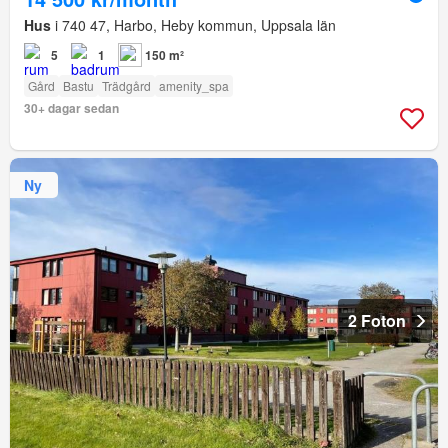
Hus
i 740 47, Harbo, Heby kommun, Uppsala län
5
1
150 m²
Gård
Bastu
Trädgård
amenity_spa
30+ dagar sedan
Ny
2 Foton