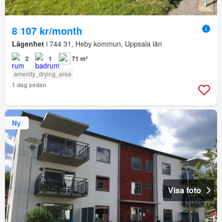
8 107 kr/month
Lägenhet
i 744 31, Heby kommun, Uppsala län
2
1
71 m²
amenity_drying_area
1 dag sedan
Ny
Visa foto