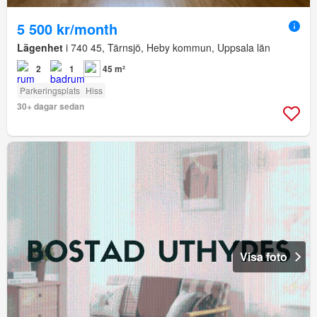
5 500 kr/month
Lägenhet
i 740 45, Tärnsjö, Heby kommun, Uppsala län
2
1
45 m²
Parkeringsplats
Hiss
30+ dagar sedan
Visa foto