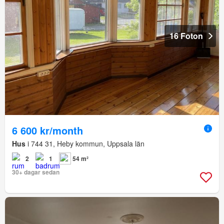
16 Foton
6 600 kr/month
Hus
i 744 31, Heby kommun, Uppsala län
2
1
54 m²
30+ dagar sedan