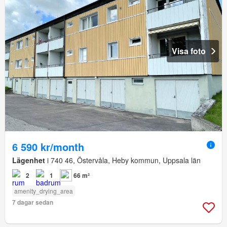
Visa foto
6 590 kr/month
Lägenhet
i 740 46, Östervåla, Heby kommun, Uppsala län
2
1
66 m²
amenity_drying_area
7 dagar sedan