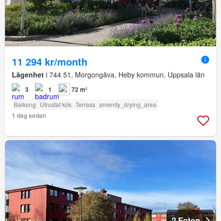
11 294 kr/month
Lägenhet
i 744 51, Morgongåva, Heby kommun, Uppsala län
3
1
72 m²
Balkong
Utrustat kök
Terrass
amenity_drying_area
1 dag sedan
2 Foton