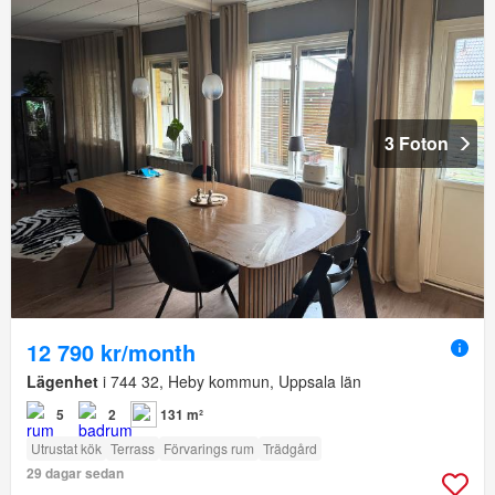
3 Foton
12 790 kr/month
Lägenhet
i 744 32, Heby kommun, Uppsala län
5
2
131 m²
Utrustat kök
Terrass
Förvarings rum
Trädgård
29 dagar sedan