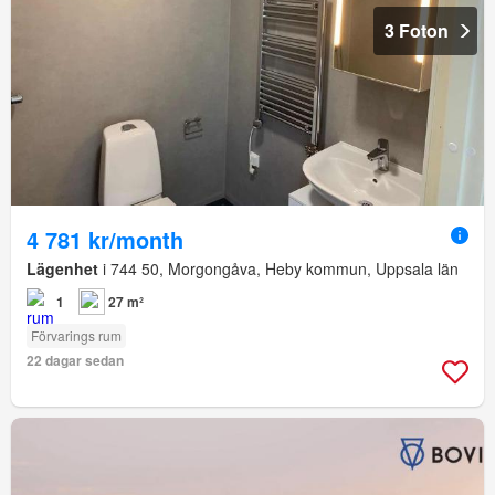
3 Foton
4 781 kr/month
Lägenhet
i 744 50, Morgongåva, Heby kommun, Uppsala län
1
27 m²
Förvarings rum
22 dagar sedan