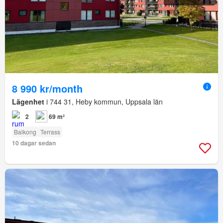
8 990 kr/month
Lägenhet
i 744 31, Heby kommun, Uppsala län
2
69 m²
Balkong
Terrass
10 dagar sedan