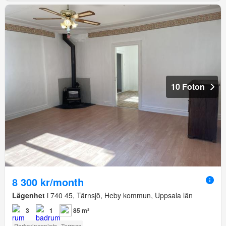
10 Foton
8 300 kr/month
Lägenhet
i 740 45, Tärnsjö, Heby kommun, Uppsala län
3
1
85 m²
Parkeringsplats
Terrass