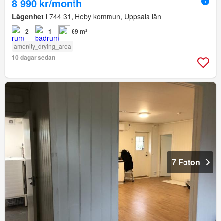
8 990 kr/month
Lägenhet
i 744 31, Heby kommun, Uppsala län
2
1
69 m²
amenity_drying_area
10 dagar sedan
7 Foton