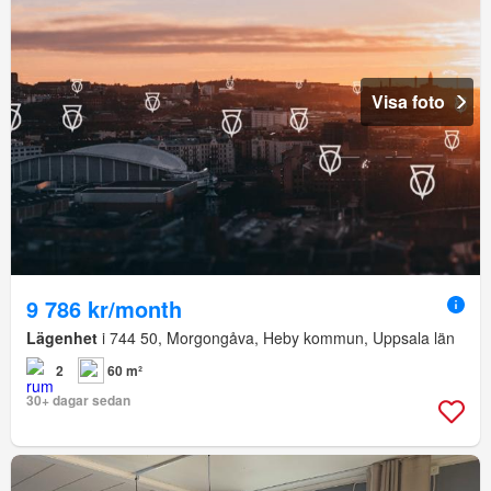
Visa foto
9 786 kr/month
Lägenhet
i 744 50, Morgongåva, Heby kommun, Uppsala län
2
60 m²
30+ dagar sedan