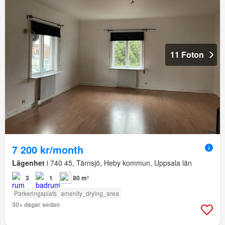
11 Foton
7 200 kr/month
Lägenhet
i 740 45, Tärnsjö, Heby kommun, Uppsala län
3
1
80 m²
Parkeringsplats
amenity_drying_area
30+ dagar sedan