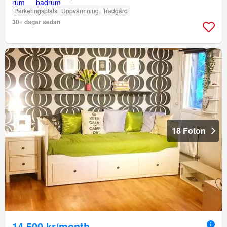
Parkeringsplats
Uppvärmning
Trädgård
30+ dagar sedan
18 Foton
14 500 kr/month