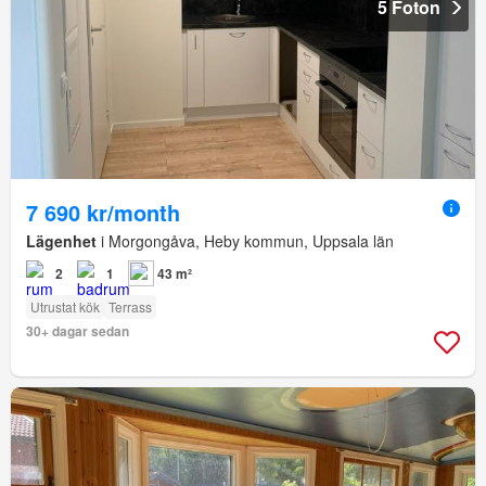
5 Foton
7 690 kr/month
Lägenhet
i Morgongåva, Heby kommun, Uppsala län
2
1
43 m²
Utrustat kök
Terrass
30+ dagar sedan