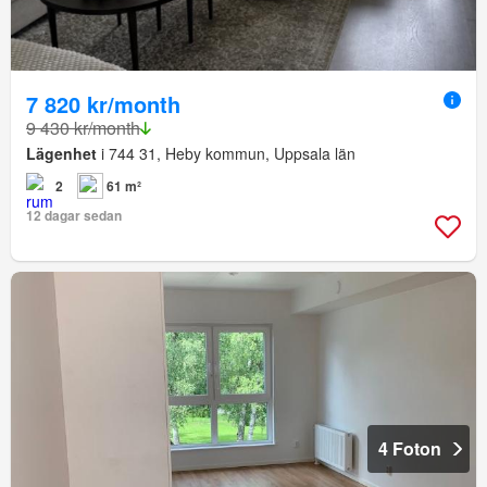
7 820 kr/month
9 430 kr/month
Lägenhet
i 744 31, Heby kommun, Uppsala län
2
61 m²
12 dagar sedan
4 Foton