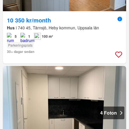
10 350 kr/month
Hus
i 740 45, Tärnsjö, Heby kommun, Uppsala län
5
1
100 m²
Parkeringsplats
30+ dagar sedan
4 Foton