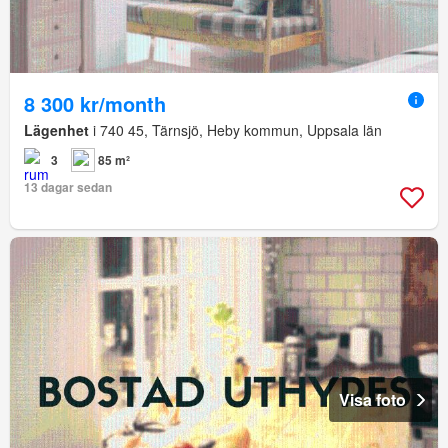
8 300 kr/month
Lägenhet
i 740 45, Tärnsjö, Heby kommun, Uppsala län
3
85 m²
13 dagar sedan
Visa foto