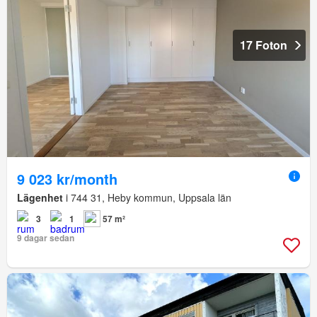
17 Foton
9 023 kr/month
Lägenhet
i 744 31, Heby kommun, Uppsala län
3
1
57 m²
9 dagar sedan