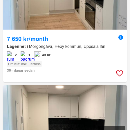
7 650 kr/month
Lägenhet
i Morgongåva, Heby kommun, Uppsala län
2
1
43 m²
Utrustat kök
Terrass
30+ dagar sedan