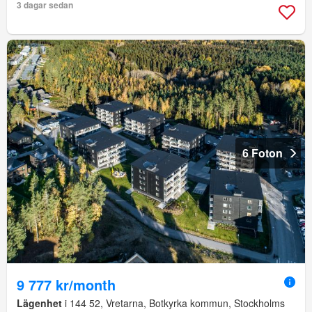
3 dagar sedan
6 Foton
9 777 kr/month
Lägenhet
i 144 52, Vretarna, Botkyrka kommun, Stockholms