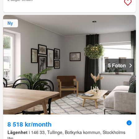
Ny
5 Foton
8 518 kr/month
Lägenhet
i 146 33, Tullinge, Botkyrka kommun, Stockholms
län