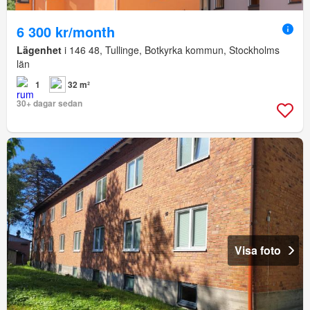
6 300 kr/month
Lägenhet
i 146 48, Tullinge, Botkyrka kommun, Stockholms
län
1
32 m²
30+ dagar sedan
Visa foto