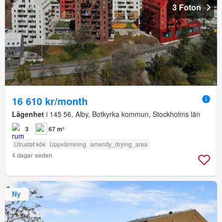
3 Foton
16 610 kr/month
Lägenhet
i 145 56, Alby, Botkyrka kommun, Stockholms län
3
67 m²
Utrustat kök
Uppvärmning
amenity_drying_area
4 dagar sedan
Ny