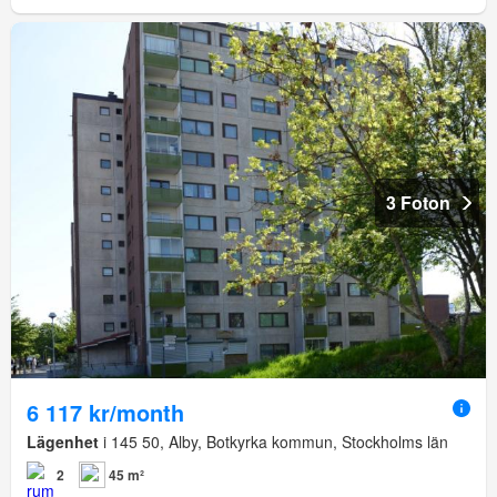
3 Foton
6 117 kr/month
Lägenhet
i 145 50, Alby, Botkyrka kommun, Stockholms län
2
45 m²