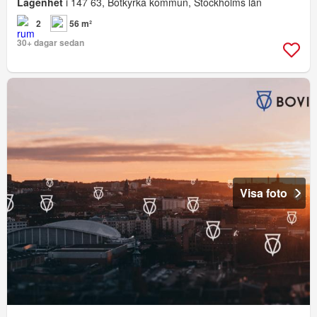
Lägenhet
i 147 63, Botkyrka kommun, Stockholms län
2
56 m²
30+ dagar sedan
Visa foto