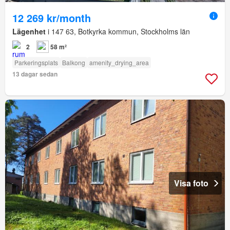
12 269 kr/month
Lägenhet
i 147 63, Botkyrka kommun, Stockholms län
2
58 m²
Parkeringsplats
Balkong
amenity_drying_area
13 dagar sedan
Visa foto