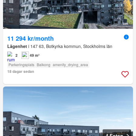
11 294 kr/month
Lägenhet
i 147 63, Botkyrka kommun, Stockholms län
2
49 m²
Parkeringsplats
Balkong
amenity_drying_area
18 dagar sedan
4 Foton