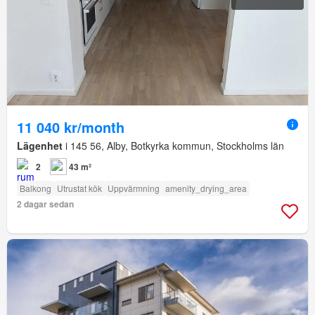
11 040 kr/month
Lägenhet
i 145 56, Alby, Botkyrka kommun, Stockholms län
2
43 m²
Balkong
Utrustat kök
Uppvärmning
amenity_drying_area
2 dagar sedan