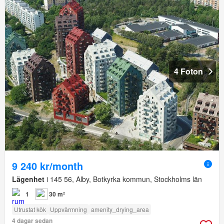
4 Foton
9 240 kr/month
Lägenhet
i 145 56, Alby, Botkyrka kommun, Stockholms län
1
30 m²
Utrustat kök
Uppvärmning
amenity_drying_area
4 dagar sedan