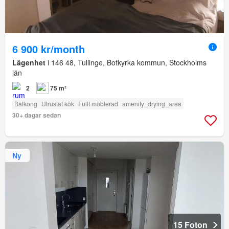
6 900 kr/month
Lägenhet
i 146 48, Tullinge, Botkyrka kommun, Stockholms
län
2
75 m²
Balkong
Utrustat kök
Fullt möblerad
amenity_drying_area
30+ dagar sedan
Ny
15 Foton