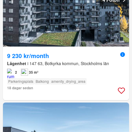
9 230 kr/month
Lägenhet
i 147 63, Botkyrka kommun, Stockholms län
2
35 m²
Parkeringsplats
Balkong
amenity_drying_area
18 dagar sedan