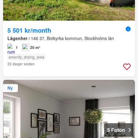
5 501 kr/month
Lägenhet
i 146 37, Botkyrka kommun, Stockholms län
1
20 m²
amenity_drying_area
22 dagar sedan
Ny
5 Foton