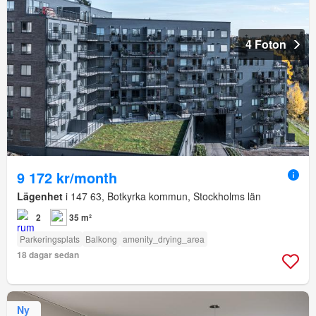
4 Foton
9 172 kr/month
Lägenhet
i 147 63, Botkyrka kommun, Stockholms län
2
35 m²
Parkeringsplats
Balkong
amenity_drying_area
18 dagar sedan
Ny