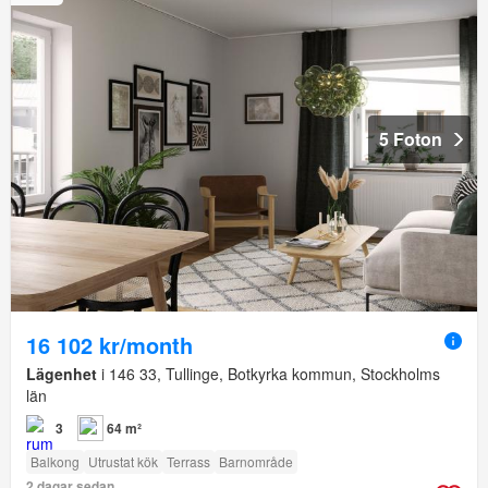
5 Foton
16 102 kr/month
Lägenhet
i 146 33, Tullinge, Botkyrka kommun, Stockholms
län
3
64 m²
Balkong
Utrustat kök
Terrass
Barnområde
2 dagar sedan