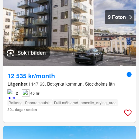
9 Foton
12 535 kr/month
Lägenhet
i 147 63, Botkyrka kommun, Stockholms län
2
45 m²
Balkong
Panoramautsikt
Fullt möblerad
amenity_drying_area
30+ dagar sedan