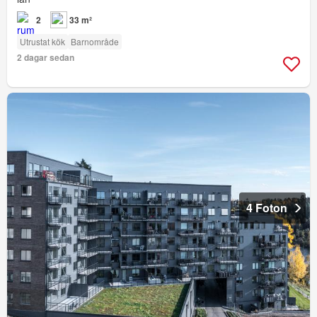
2
33 m²
Utrustat kök
Barnområde
2 dagar sedan
4 Foton