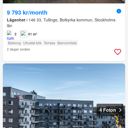
9 793 kr/month
Lägenhet
i 146 33, Tullinge, Botkyrka kommun, Stockholms
län
2
41 m²
Balkong
Utrustat kök
Terrass
Barnområde
2 dagar sedan
4 Foton