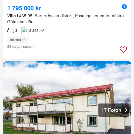
1 795 000 kr
Villa
i 465 95, Barne-Åsaka distrikt, Essunga kommun, Västra
Götalands län
3
8 348 m²
Utrustat kök
29 dagar sedan
17 Foton