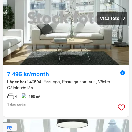
Visa foto
7 495 kr/month
Lägenhet
i 46594, Essunga, Essunga kommun, Västra
Götalands län
4
108 m²
1 dag sedan
Ny