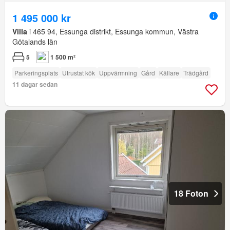
1 495 000 kr
Villa
i 465 94, Essunga distrikt, Essunga kommun, Västra
Götalands län
5
1 500 m²
Parkeringsplats
Utrustat kök
Uppvärmning
Gård
Källare
Trädgård
11 dagar sedan
18 Foton