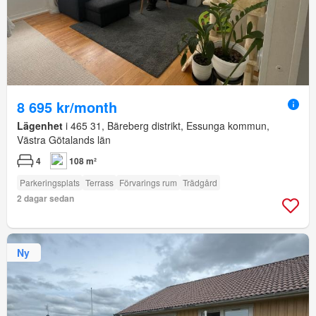
8 695 kr/month
Lägenhet
i 465 31, Bäreberg distrikt, Essunga kommun,
Västra Götalands län
4
108 m²
Parkeringsplats
Terrass
Förvarings rum
Trädgård
2 dagar sedan
Ny