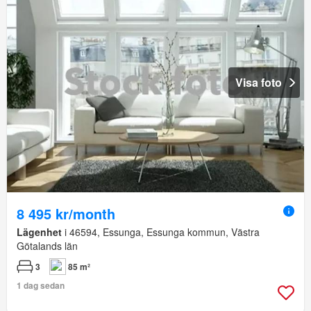
Visa foto
8 495 kr/month
Lägenhet
i 46594, Essunga, Essunga kommun, Västra
Götalands län
3
85 m²
1 dag sedan