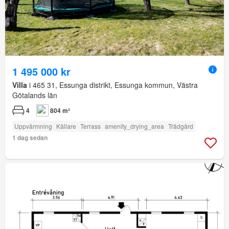
1 495 000 kr
Villa
i 465 31, Essunga distrikt, Essunga kommun, Västra
Götalands län
4
804 m²
Uppvärmning
Källare
Terrass
amenity_drying_area
Trädgård
1 dag sedan