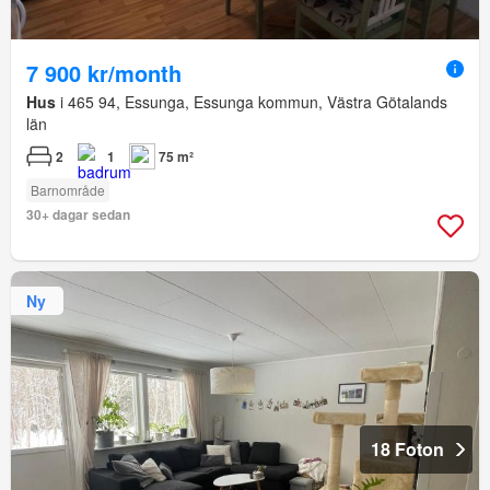
7 900 kr/month
Hus
i 465 94, Essunga, Essunga kommun, Västra Götalands
län
2
1
75 m²
Barnområde
30+ dagar sedan
Ny
18 Foton