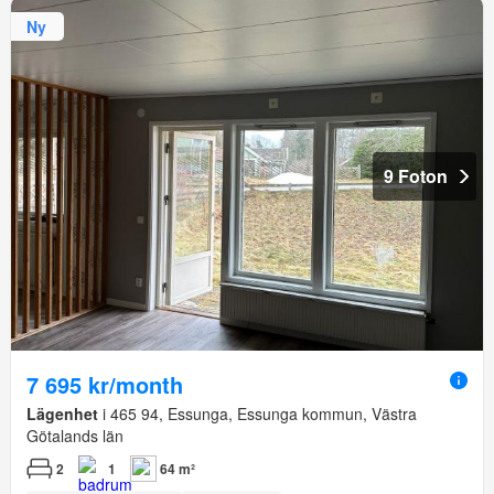
Ny
9 Foton
7 695 kr/month
Lägenhet
i 465 94, Essunga, Essunga kommun, Västra
Götalands län
2
1
64 m²