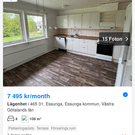
15 Foton
7 495 kr/month
Lägenhet
i 465 31, Essunga, Essunga kommun, Västra
Götalands län
4
108 m²
Parkeringsplats
Terrass
Förvarings rum
2 dagar sedan