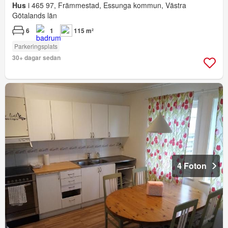
Hus
i 465 97, Främmestad, Essunga kommun, Västra
Götalands län
6
1
115 m²
Parkeringsplats
30+ dagar sedan
4 Foton