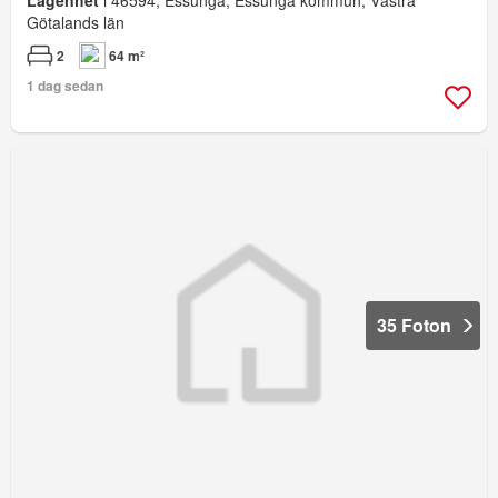
Lägenhet
i 46594, Essunga, Essunga kommun, Västra
Götalands län
2
64 m²
1 dag sedan
35 Foton