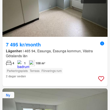
7 495 kr/month
Lägenhet
i 465 94, Essunga, Essunga kommun, Västra
Götalands län
4
1
108 m²
Parkeringsplats
Terrass
Förvarings rum
2 dagar sedan
Ny