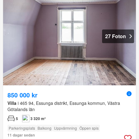
27 Foton
850 000 kr
Villa
i 465 94, Essunga distrikt, Essunga kommun, Västra
Götalands län
5
3 320 m²
Parkeringsplats
Balkong
Uppvärmning
Öppen spis
11 dagar sedan