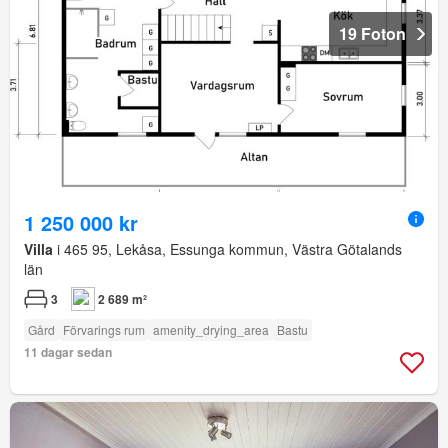
19 Foton
1 250 000 kr
Villa
i 465 95, Lekåsa, Essunga kommun, Västra Götalands
län
3
2 689 m²
Gård
Förvarings rum
amenity_drying_area
Bastu
11 dagar sedan