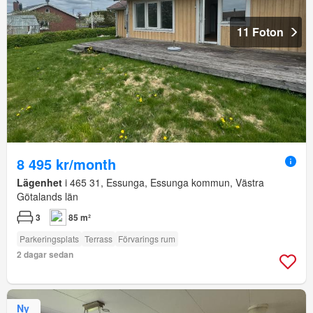
11 Foton
8 495 kr/month
Lägenhet
i 465 31, Essunga, Essunga kommun, Västra
Götalands län
3
85 m²
Parkeringsplats
Terrass
Förvarings rum
2 dagar sedan
Ny