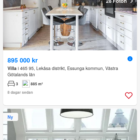
28 Foton
895 000 kr
Villa
i 465 95, Lekåsa distrikt, Essunga kommun, Västra
Götalands län
3
885 m²
8 dagar sedan
Ny