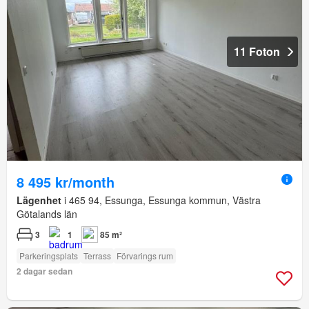
11 Foton
8 495 kr/month
Lägenhet
i 465 94, Essunga, Essunga kommun, Västra
Götalands län
3
1
85 m²
Parkeringsplats
Terrass
Förvarings rum
2 dagar sedan