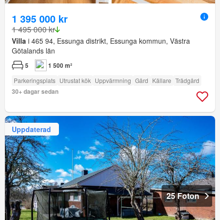
1 395 000 kr
1 495 000 kr
Villa
i 465 94, Essunga distrikt, Essunga kommun, Västra
Götalands län
5
1 500 m²
Parkeringsplats
Utrustat kök
Uppvärmning
Gård
Källare
Trädgård
30+ dagar sedan
Uppdaterad
25 Foton