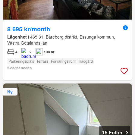
8 695 kr/month
Lägenhet
i 465 31, Bäreberg distrikt, Essunga kommun,
Västra Götalands län
4
2
108 m²
Parkeringsplats
Terrass
Förvarings rum
Trädgård
2 dagar sedan
Ny
15 Foton