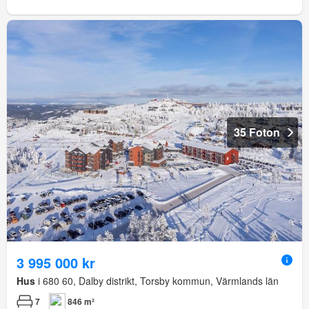
35 Foton
3 995 000 kr
Hus
i 680 60, Dalby distrikt, Torsby kommun, Värmlands län
7
846 m²