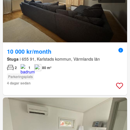
10 000 kr/month
Stuga
i 655 91, Karlstads kommun, Värmlands län
2
1
80 m²
Parkeringsplats
4 dagar sedan