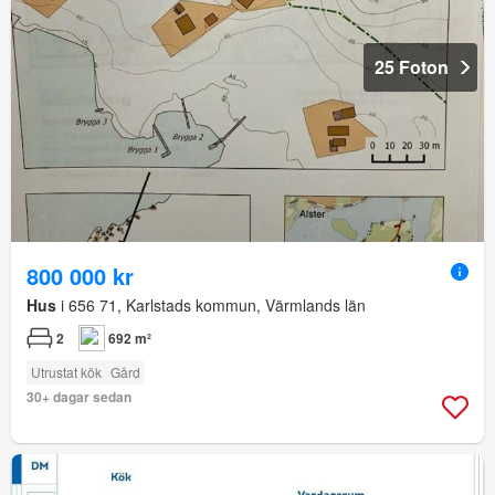
25 Foton
800 000 kr
Hus
i 656 71, Karlstads kommun, Värmlands län
2
692 m²
Utrustat kök
Gård
30+ dagar sedan