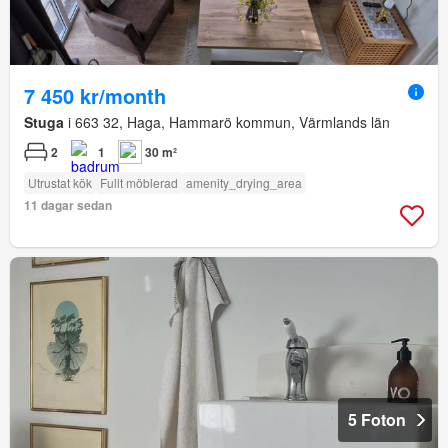
7 450 kr/month
Stuga
i 663 32, Haga, Hammarö kommun, Värmlands län
2
1
30 m²
Utrustat kök
Fullt möblerad
amenity_drying_area
11 dagar sedan
5 Foton