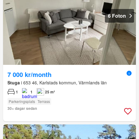
6 Foton
7 000 kr/month
Stuga
i 653 46, Karlstads kommun, Värmlands län
1
1
25 m²
Parkeringsplats
Terrass
30+ dagar sedan