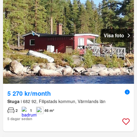
Visa foto
5 270 kr/month
Stuga
i 682 92, Filipstads kommun, Värmlands län
2
1
46 m²
5 dagar sedan