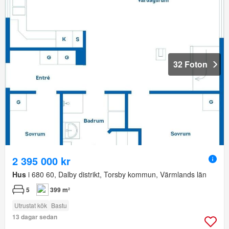
32 Foton
2 395 000 kr
Hus
i 680 60, Dalby distrikt, Torsby kommun, Värmlands län
5
399 m²
Utrustat kök
Bastu
13 dagar sedan