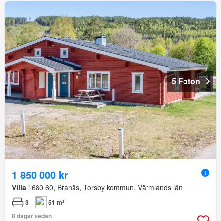
5 Foton
1 850 000 kr
Villa
i 680 60, Branäs, Torsby kommun, Värmlands län
3
51 m²
8 dagar sedan