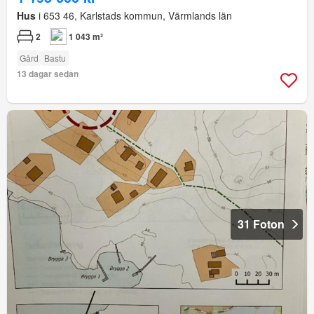
Hus
i 653 46, Karlstads kommun, Värmlands län
2
1 043 m²
Gård
Bastu
13 dagar sedan
31 Foton