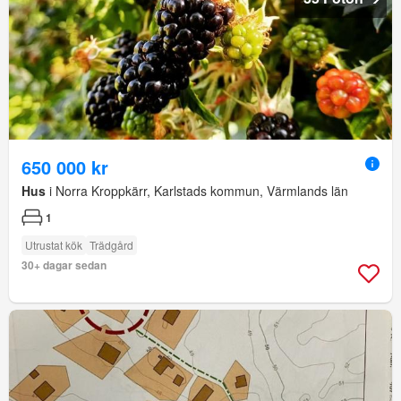
650 000 kr
Hus
i Norra Kroppkärr, Karlstads kommun, Värmlands län
1
Utrustat kök
Trädgård
30+ dagar sedan