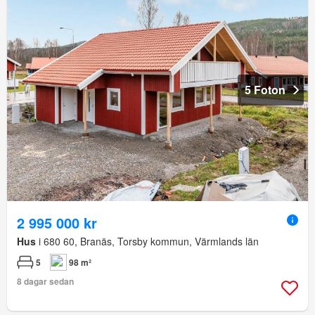
5 Foton
2 995 000 kr
Hus
i 680 60, Branäs, Torsby kommun, Värmlands län
5
98 m²
8 dagar sedan