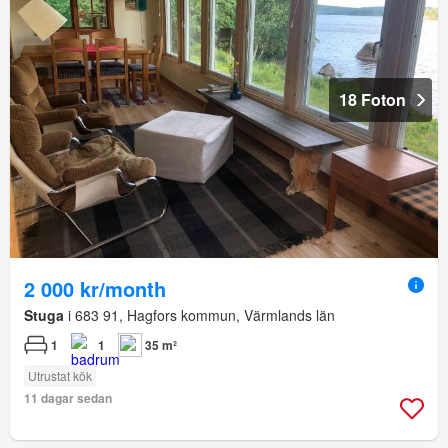
18 Foton
2 000 kr/month
Stuga
i 683 91, Hagfors kommun, Värmlands län
1
1
35 m²
Utrustat kök
11 dagar sedan