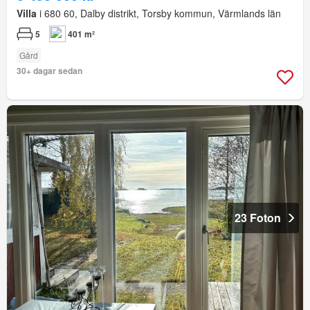
Villa
i 680 60, Dalby distrikt, Torsby kommun, Värmlands län
5
401 m²
Gård
30+ dagar sedan
23 Foton