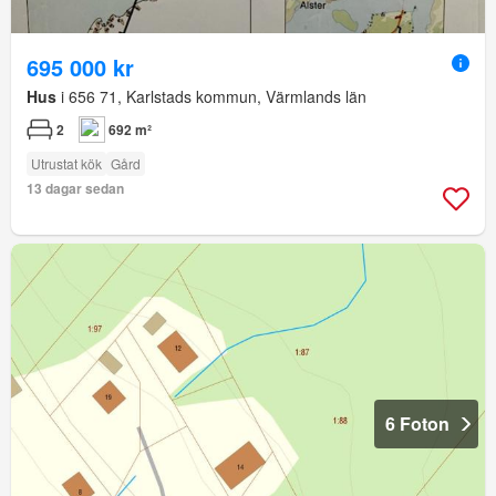
695 000 kr
Hus
i 656 71, Karlstads kommun, Värmlands län
2
692 m²
Utrustat kök
Gård
13 dagar sedan
6 Foton