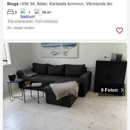
Stuga
i 656 39, Alster, Karlstads kommun, Värmlands län
3
1
36 m²
Panoramautsikt
Fullt möblerad
30+ dagar sedan
9 Foton