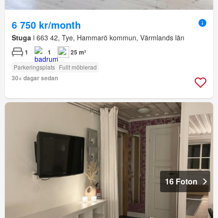
6 750 kr/month
Stuga
i 663 42, Tye, Hammarö kommun, Värmlands län
1
1
25 m²
Parkeringsplats
Fullt möblerad
30+ dagar sedan
16 Foton