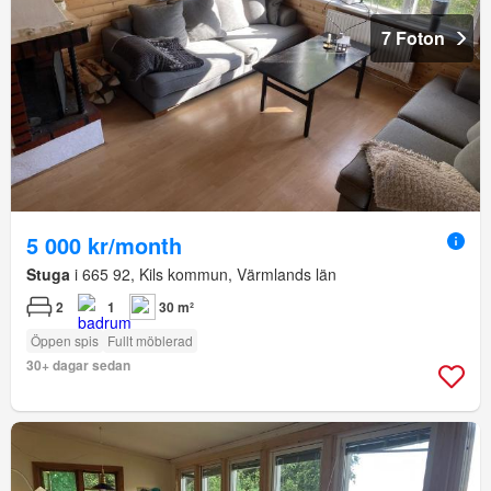
7 Foton
5 000 kr/month
Stuga
i 665 92, Kils kommun, Värmlands län
2
1
30 m²
Öppen spis
Fullt möblerad
30+ dagar sedan