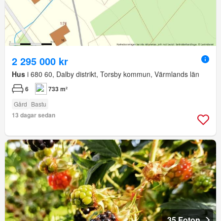
2 295 000 kr
Hus
i 680 60, Dalby distrikt, Torsby kommun, Värmlands län
6
733 m²
Gård
Bastu
13 dagar sedan
35 Foton