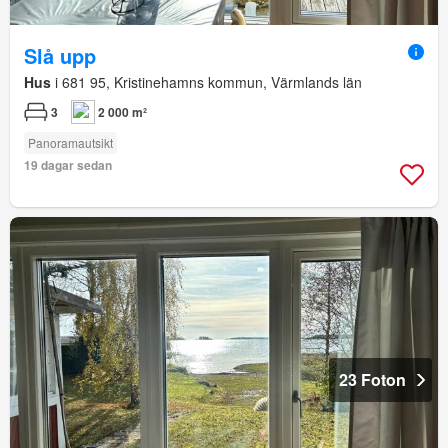
Slå upp
Hus
i 681 95, Kristinehamns kommun, Värmlands län
3
2 000 m²
Panoramautsikt
19 dagar sedan
23 Foton