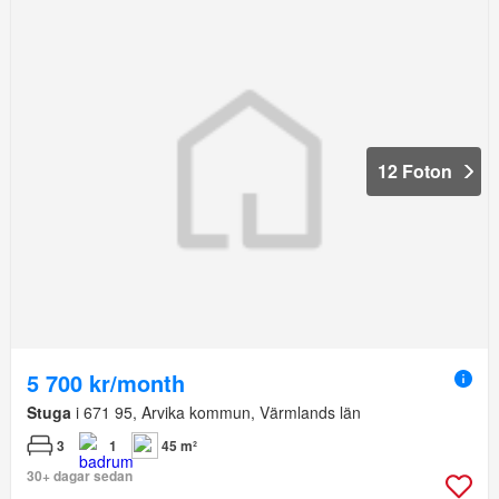
12 Foton
5 700 kr/month
Stuga
i 671 95, Arvika kommun, Värmlands län
3
1
45 m²
30+ dagar sedan