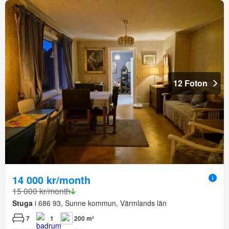
12 Foton
14 000 kr/month
15 000 kr/month
Stuga
i 686 93, Sunne kommun, Värmlands län
7
1
200 m²