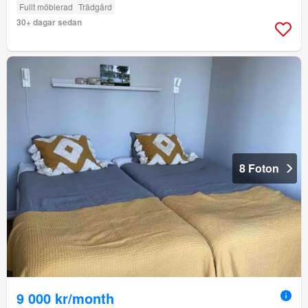
Fullt möblerad
Trädgård
30+ dagar sedan
8 Foton
9 000 kr/month