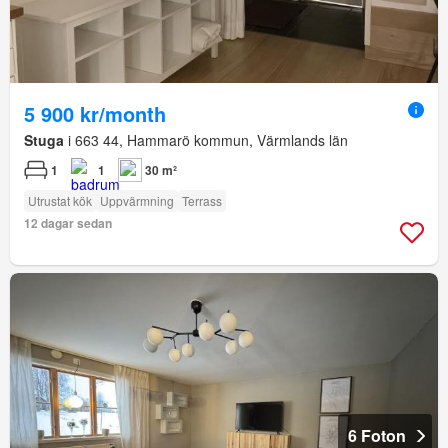
5 900 kr/month
Stuga
i 663 44, Hammarö kommun, Värmlands län
1
1
30 m²
Utrustat kök
Uppvärmning
Terrass
12 dagar sedan
6 Foton