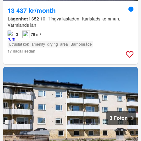
13 437 kr/month
Lägenhet
i 652 10, Tingvallastaden, Karlstads kommun,
Värmlands län
3
79 m²
Utrustat kök
amenity_drying_area
Barnområde
17 dagar sedan
3 Foton