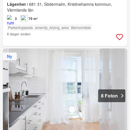
Lägenhet
i 681 31, Södermalm, Kristinehamns kommun,
Värmlands län
3
79 m²
Parkeringsplats
amenity_drying_area
Barnområde
6 dagar sedan
Ny
8 Foton