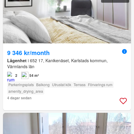
9 346 kr/month
Lägenhet
i 652 17, Kanikenäset, Karlstads kommun,
Värmlands län
2
54 m²
Parkeringsplats
Balkong
Utrustat kök
Terrass
Förvarings rum
amenity_drying_area
4 dagar sedan