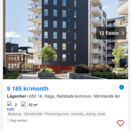
12 Foton
9 185 kr/month
Lägenhet
i 652 16, Haga, Karlstads kommun, Värmlands län
2
52 m²
Balkong
Utrustat kök
Förvarings rum
amenity_drying_area
1 dag sedan