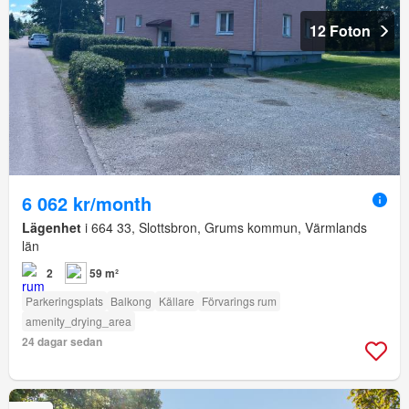
12 Foton
6 062 kr/month
Lägenhet
i 664 33, Slottsbron, Grums kommun, Värmlands
län
2
59 m²
Parkeringsplats
Balkong
Källare
Förvarings rum
amenity_drying_area
24 dagar sedan