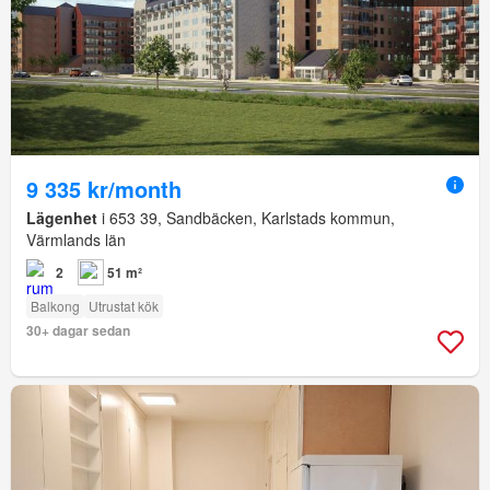
9 335 kr/month
Lägenhet
i 653 39, Sandbäcken, Karlstads kommun,
Värmlands län
2
51 m²
Balkong
Utrustat kök
30+ dagar sedan