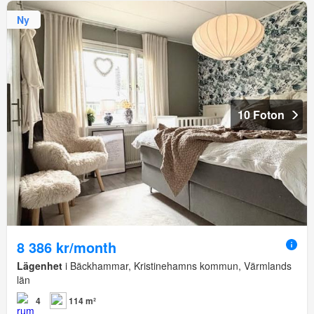
Ny
10 Foton
8 386 kr/month
Lägenhet
i Bäckhammar, Kristinehamns kommun, Värmlands
län
4
114 m²