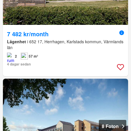
7 482 kr/month
Lägenhet
i 652 17, Herrhagen, Karlstads kommun, Värmlands
län
2
57 m²
4 dagar sedan
8 Foton