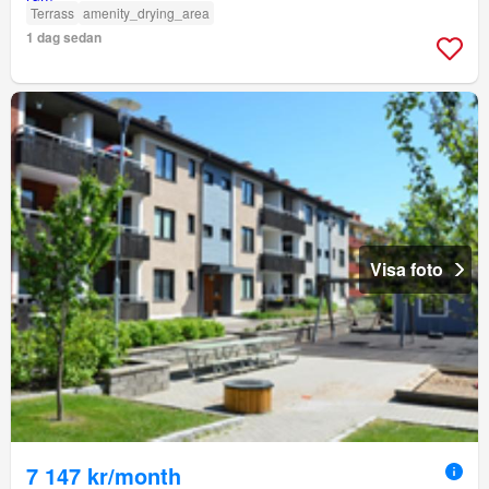
Terrass
amenity_drying_area
1 dag sedan
Visa foto
7 147 kr/month