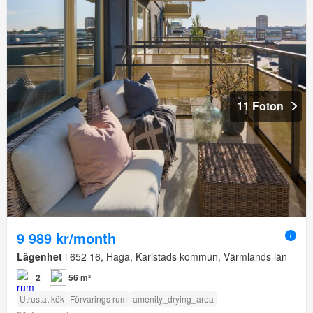
11 Foton
9 989 kr/month
Lägenhet
i 652 16, Haga, Karlstads kommun, Värmlands län
2
56 m²
Utrustat kök
Förvarings rum
amenity_drying_area