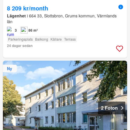
8 209 kr/month
Lägenhet
i 664 33, Slottsbron, Grums kommun, Värmlands
län
3
86 m²
Parkeringsplats
Balkong
Källare
Terrass
24 dagar sedan
Ny
2 Foton