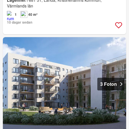
Lägenhet
i 681 51, Landa, Kristinehamns kommun,
Värmlands län
1
40 m²
10 dagar sedan
3 Foton