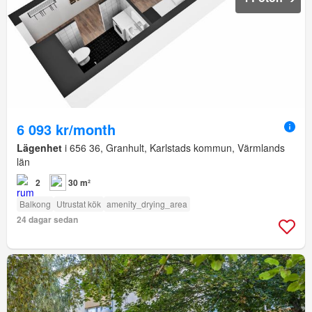
6 093 kr/month
Lägenhet
i 656 36, Granhult, Karlstads kommun, Värmlands
län
2
30 m²
Balkong
Utrustat kök
amenity_drying_area
24 dagar sedan