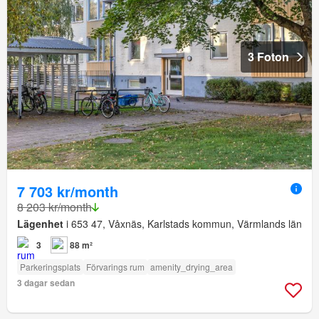
3 Foton
7 703 kr/month
8 203 kr/month
Lägenhet
i 653 47, Våxnäs, Karlstads kommun, Värmlands län
3
88 m²
Parkeringsplats
Förvarings rum
amenity_drying_area
3 dagar sedan