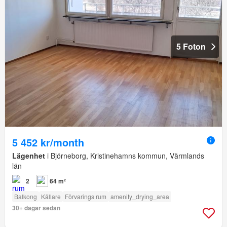
5 Foton
5 452 kr/month
Lägenhet
i Björneborg, Kristinehamns kommun, Värmlands
län
2
64 m²
Balkong
Källare
Förvarings rum
amenity_drying_area
30+ dagar sedan