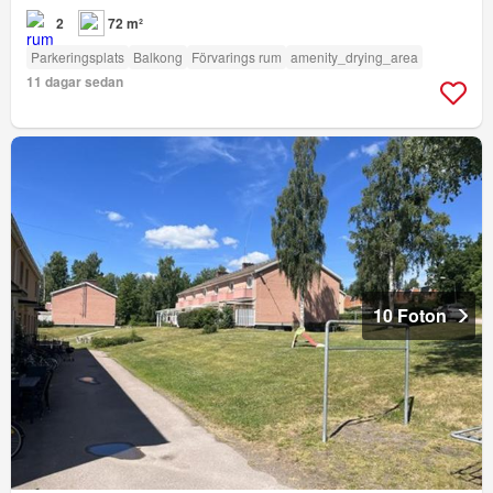
2
72 m²
Parkeringsplats
Balkong
Förvarings rum
amenity_drying_area
11 dagar sedan
10 Foton