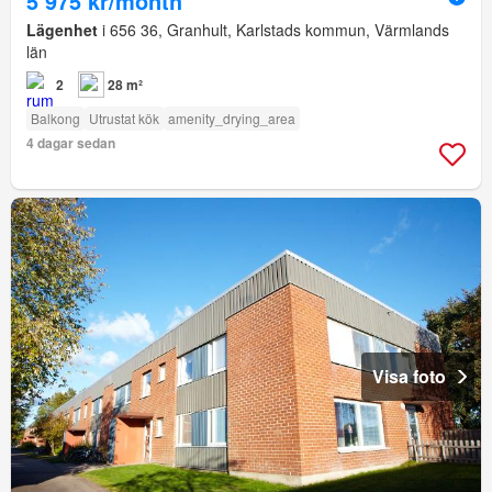
5 975 kr/month
Lägenhet
i 656 36, Granhult, Karlstads kommun, Värmlands
län
2
28 m²
Balkong
Utrustat kök
amenity_drying_area
4 dagar sedan
Visa foto