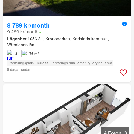
8 789 kr/month
9 289 kr/month
Lägenhet
i 656 31, Kronoparken, Karlstads kommun,
Värmlands län
3
76 m²
Parkeringsplats
Terrass
Förvarings rum
amenity_drying_area
8 dagar sedan
4 Foton