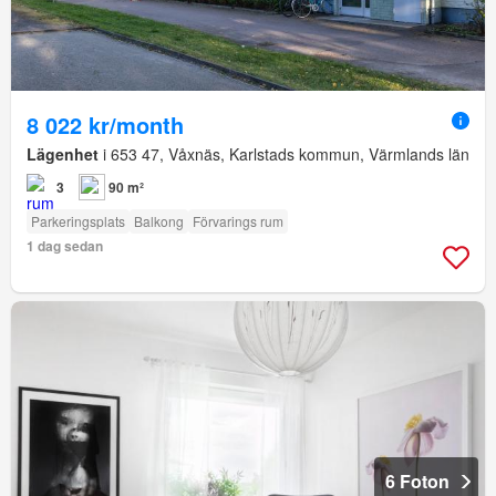
8 022 kr/month
Lägenhet
i 653 47, Våxnäs, Karlstads kommun, Värmlands län
3
90 m²
Parkeringsplats
Balkong
Förvarings rum
1 dag sedan
6 Foton