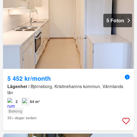
5 Foton
5 452 kr/month
Lägenhet
i Björneborg, Kristinehamns kommun, Värmlands
län
2
64 m²
Balkong
30+ dagar sedan