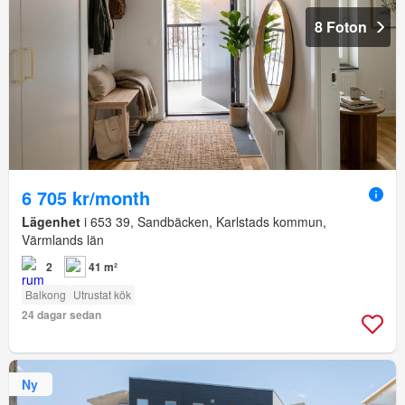
8 Foton
6 705 kr/month
Lägenhet
i 653 39, Sandbäcken, Karlstads kommun,
Värmlands län
2
41 m²
Balkong
Utrustat kök
24 dagar sedan
Ny