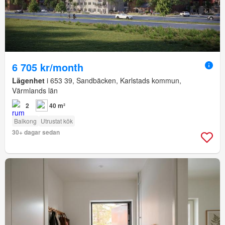
6 705 kr/month
Lägenhet
i 653 39, Sandbäcken, Karlstads kommun,
Värmlands län
2
40 m²
Balkong
Utrustat kök
30+ dagar sedan