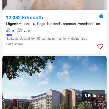
12 382 kr/month
Lägenhet
i 652 16, Haga, Karlstads kommun, Värmlands län
3
75 m²
Balkong
Utrustat kök
Förvarings rum
amenity_drying_area
1 dag sedan
8 Foton