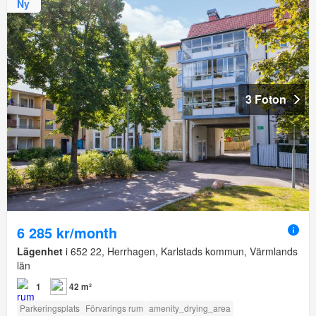
Ny
3 Foton
6 285 kr/month
Lägenhet
i 652 22, Herrhagen, Karlstads kommun, Värmlands
län
1
42 m²
Parkeringsplats
Förvarings rum
amenity_drying_area