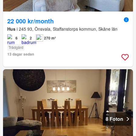
22 000 kr/month
Hus
i 245 93, Önsvala, Staffanstorps kommun, Skåne län
6
2
270 m²
Trädgård
13 dagar sedan
8 Foton