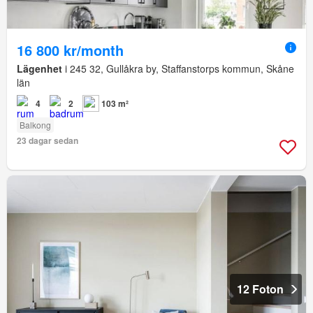
16 800 kr/month
Lägenhet
i 245 32, Gullåkra by, Staffanstorps kommun, Skåne
län
4
2
103 m²
Balkong
23 dagar sedan
12 Foton