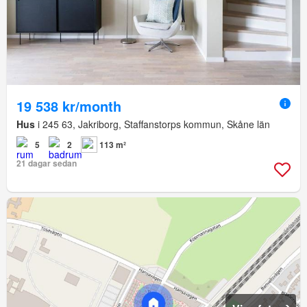
19 538 kr/month
Hus
i 245 63, Jakriborg, Staffanstorps kommun, Skåne län
5
2
113 m²
21 dagar sedan