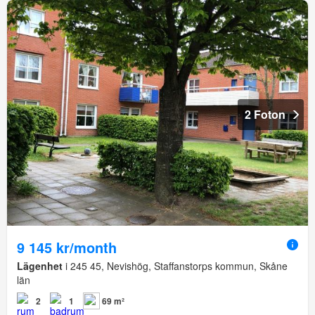
2 Foton
9 145 kr/month
Lägenhet
i 245 45, Nevishög, Staffanstorps kommun, Skåne
län
2
1
69 m²