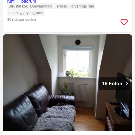
Utrustat kök
Uppvärmning
Terrass
Förvarings rum
amenity_drying_area
30+ dagar sedan
19 Foton