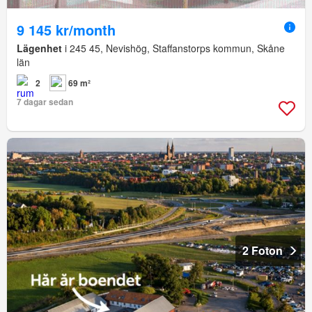
9 145 kr/month
Lägenhet
i 245 45, Nevishög, Staffanstorps kommun, Skåne
län
2
69 m²
7 dagar sedan
2 Foton