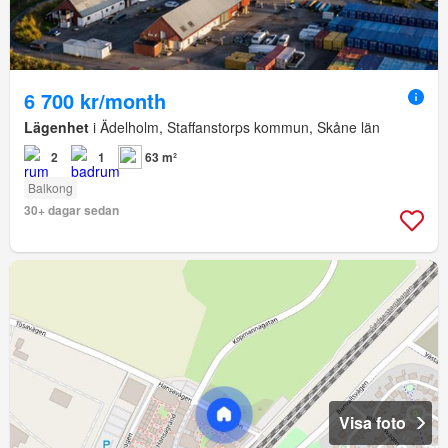
6 700 kr/month
Lägenhet
i Ädelholm, Staffanstorps kommun, Skåne län
2
1
63 m²
Balkong
30+ dagar sedan
Visa foto