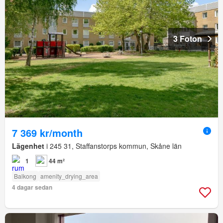
3 Foton
7 369 kr/month
Lägenhet
i 245 31, Staffanstorps kommun, Skåne län
1
44 m²
Balkong
amenity_drying_area
4 dagar sedan