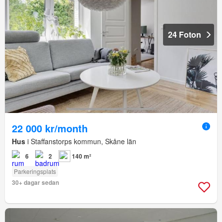
24 Foton
22 000 kr/month
Hus
i Staffanstorps kommun, Skåne län
6
2
140 m²
Parkeringsplats
30+ dagar sedan