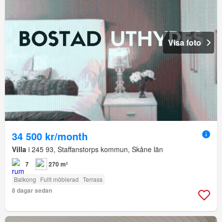
Visa foto
34 500 kr/month
Villa
i 245 93, Staffanstorps kommun, Skåne län
7
270 m²
Balkong
Fullt möblerad
Terrass
8 dagar sedan