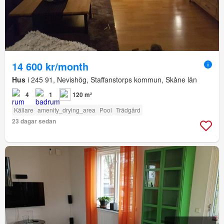
14 600 kr/month
Hus
i 245 91, Nevishög, Staffanstorps kommun, Skåne län
4
1
120 m²
Källare
amenity_drying_area
Pool
Trädgård
23 dagar sedan