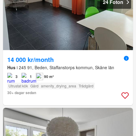
24 Foton
14 000 kr/month
Hus
i 245 91, Beden, Staffanstorps kommun, Skåne län
3
1
90 m²
Utrustat kök
Gård
amenity_drying_area
Trädgård
30+ dagar sedan