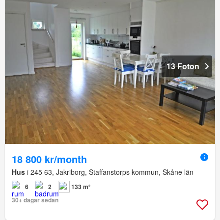
13 Foton
18 800 kr/month
Hus
i 245 63, Jakriborg, Staffanstorps kommun, Skåne län
6
2
133 m²
30+ dagar sedan