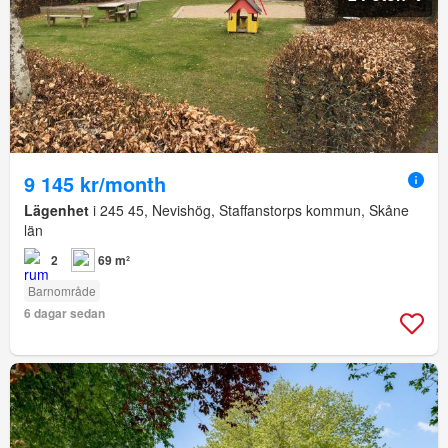
9 145 kr/month
Lägenhet
i 245 45, Nevishög, Staffanstorps kommun, Skåne
län
2
69 m²
Barnområde
6 dagar sedan