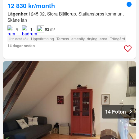
12 830 kr/month
Lägenhet
i 245 92, Stora Bjällerup, Staffanstorps kommun,
Skåne län
4
1
92 m²
Utrustat kök
Uppvärmning
Terrass
amenity_drying_area
Trädgård
14 dagar sedan
14 Foton