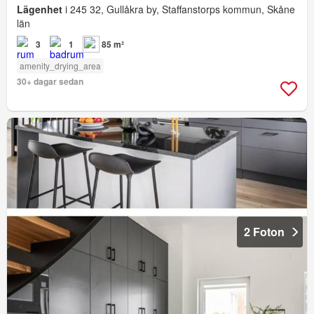
Lägenhet
i 245 32, Gullåkra by, Staffanstorps kommun, Skåne
län
3
1
85 m²
amenity_drying_area
30+ dagar sedan
2 Foton