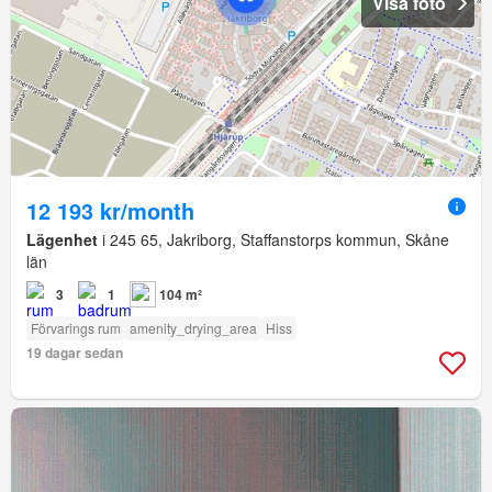
Visa foto
12 193 kr/month
Lägenhet
i 245 65, Jakriborg, Staffanstorps kommun, Skåne
län
3
1
104 m²
Förvarings rum
amenity_drying_area
Hiss
19 dagar sedan