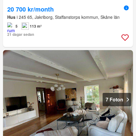
20 700 kr/month
Hus
i 245 65, Jakriborg, Staffanstorps kommun, Skåne län
5
113 m²
21 dagar sedan
7 Foton