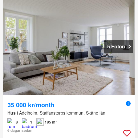
5 Foton
35 000 kr/month
Hus
i Ädelholm, Staffanstorps kommun, Skåne län
8
1
185 m²
6 dagar sedan