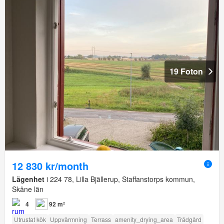
19 Foton
12 830 kr/month
Lägenhet
i 224 78, Lilla Bjällerup, Staffanstorps kommun,
Skåne län
4
92 m²
Utrustat kök
Uppvärmning
Terrass
amenity_drying_area
Trädgård