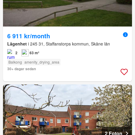
6 911 kr/month
Lägenhet
i 245 31, Staffanstorps kommun, Skåne län
2
63 m²
Balkong
amenity_drying_area
30+ dagar sedan
2 Foton