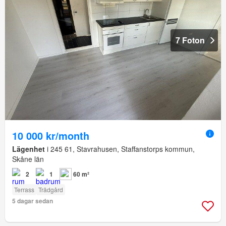
7 Foton
10 000 kr/month
Lägenhet
i 245 61, Stavrahusen, Staffanstorps kommun,
Skåne län
2
1
60 m²
Terrass
Trädgård
5 dagar sedan