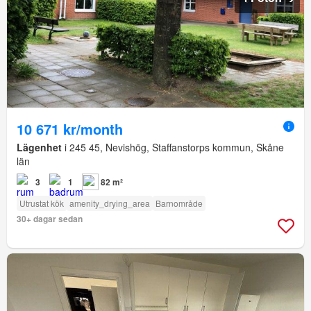
10 671 kr/month
Lägenhet
i 245 45, Nevishög, Staffanstorps kommun, Skåne
län
3
1
82 m²
Utrustat kök
amenity_drying_area
Barnområde
30+ dagar sedan