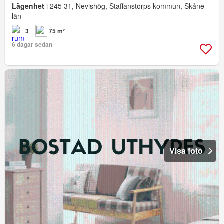
Lägenhet
i 245 31, Nevishög, Staffanstorps kommun, Skåne
län
3
75 m²
6 dagar sedan
Visa foto