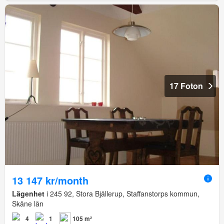
17 Foton
13 147 kr/month
Lägenhet
i 245 92, Stora Bjällerup, Staffanstorps kommun,
Skåne län
4
1
105 m²