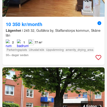
10 350 kr/month
Lägenhet
i 245 32, Gullåkra by, Staffanstorps kommun, Skåne
län
2
1
77 m²
Parkeringsplats
Utrustat kök
Uppvärmning
amenity_drying_area
30+ dagar sedan
4 Foton