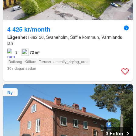
4 425 kr/month
Lägenhet
i 662 50, Svaneholm, Säffle kommun, Värmlands
län
3
72 m²
Balkong
Källare
Terrass
amenity_drying_area
30+ dagar sedan
Ny
3 Foton