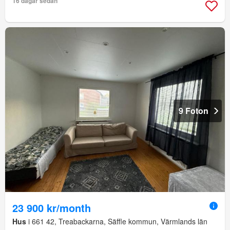
16 dagar sedan
9 Foton
23 900 kr/month
Hus
i 661 42, Treabackarna, Säffle kommun, Värmlands län