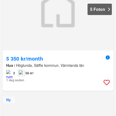
5 Foton
5 350 kr/month
Hus
i Höglunda, Säffle kommun, Värmlands län
2
58 m²
1 dag sedan
Ny