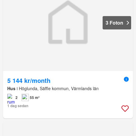
3 Foton
5 144 kr/month
Hus
i Höglunda, Säffle kommun, Värmlands län
2
55 m²
1 dag sedan