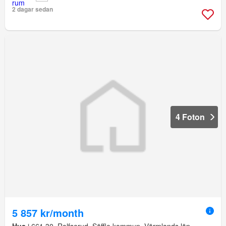
2 dagar sedan
4 Foton
5 857 kr/month
Hus
i 661 30, Rolfserud, Säffle kommun, Värmlands län