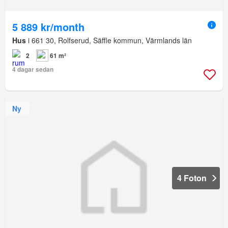
5 889 kr/month
Hus
i 661 30, Rolfserud, Säffle kommun, Värmlands län
2
61 m²
4 dagar sedan
Ny
4 Foton