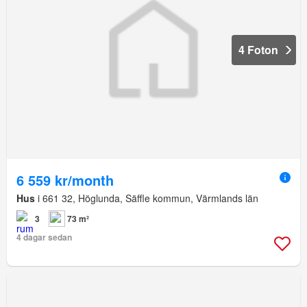
4 Foton
6 559 kr/month
Hus
i 661 32, Höglunda, Säffle kommun, Värmlands län
3
73 m²
4 dagar sedan