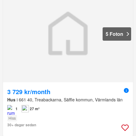
5 Foton
3 729 kr/month
Hus
i 661 40, Treabackarna, Säffle kommun, Värmlands län
1
27 m²
Hiss
30+ dagar sedan