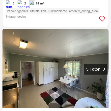
5
2
81 m²
Parkeringsplats
Utrustat kök
Fullt möblerad
amenity_drying_area
6 dagar sedan
5 Foton