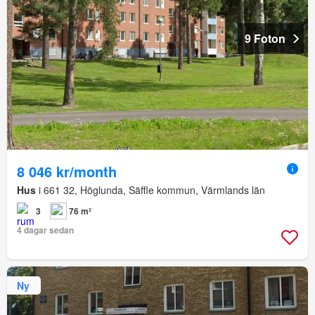
9 Foton
8 046 kr/month
Hus
i 661 32, Höglunda, Säffle kommun, Värmlands län
3
76 m²
4 dagar sedan
Ny