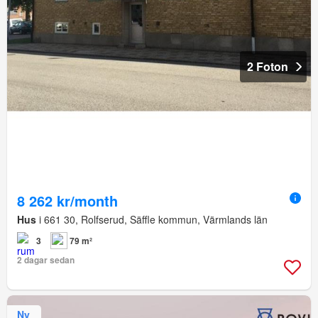
2 Foton
8 262 kr/month
Hus
i 661 30, Rolfserud, Säffle kommun, Värmlands län
3
79 m²
2 dagar sedan
Ny