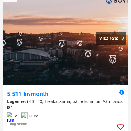
Visa foto
5 511 kr/month
Lägenhet
i 661 40, Treabackarna, Säffle kommun, Värmlands
län
2
60 m²
1 dag sedan