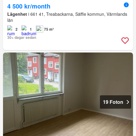
4 500 kr/month
Lägenhet
i 661 41, Treabackarna, Säffle kommun, Värmlands
län
2
1
75 m²
30+ dagar sedan
19 Foton