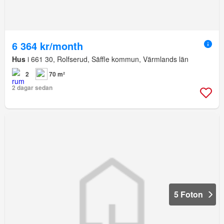
6 364 kr/month
Hus
i 661 30, Rolfserud, Säffle kommun, Värmlands län
2
70 m²
2 dagar sedan
5 Foton