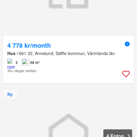
4 778 kr/month
Hus
i 661 32, Annelund, Säffle kommun, Värmlands län
2
58 m²
30+ dagar sedan
Ny
4 Foton