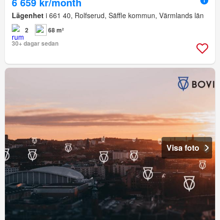
6 659 kr/month
Lägenhet
i 661 40, Rolfserud, Säffle kommun, Värmlands län
2
68 m²
30+ dagar sedan
Visa foto