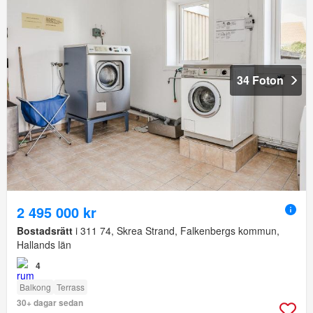
34 Foton
2 495 000 kr
Bostadsrätt
i 311 74, Skrea Strand, Falkenbergs kommun,
Hallands län
4
Balkong
Terrass
30+ dagar sedan