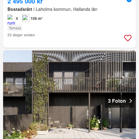
2 495 000 kr
Bostadsrätt
i Laholms kommun, Hallands län
4
108 m²
Terrass
22 dagar sedan
3 Foton