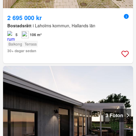
2 695 000 kr
Bostadsrätt
i Laholms kommun, Hallands län
5
106 m²
Balkong
Terrass
30+ dagar sedan
3 Foton