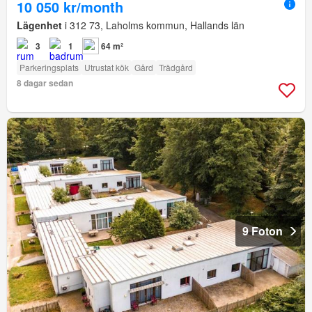
10 050 kr/month
Lägenhet
i 312 73, Laholms kommun, Hallands län
3
1
64 m²
Parkeringsplats
Utrustat kök
Gård
Trädgård
8 dagar sedan
9 Foton