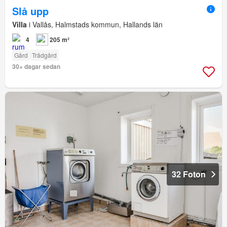
Slå upp
Villa
i Vallås, Halmstads kommun, Hallands län
4
205 m²
Gård
Trädgård
30+ dagar sedan
32 Foton