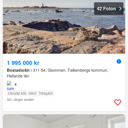
42 Foton
1 995 000 kr
Bostadsrätt
i 311 54, Glommen, Falkenbergs kommun,
Hallands län
4
Utrustat kök
Gård
Trädgård
30+ dagar sedan