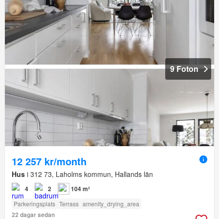
9 Foton
12 257 kr/month
Hus
i 312 73, Laholms kommun, Hallands län
4
2
104 m²
Parkeringsplats
Terrass
amenity_drying_area
22 dagar sedan