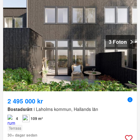
3 Foton
2 495 000 kr
Bostadsrätt
i Laholms kommun, Hallands län
4
109 m²
Terrass
30+ dagar sedan