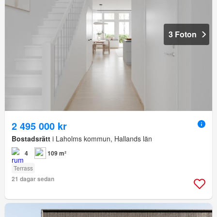
3 Foton
2 495 000 kr
Bostadsrätt
i Laholms kommun, Hallands län
4
109 m²
Terrass
21 dagar sedan