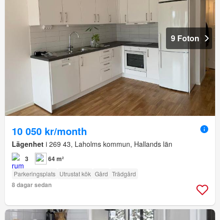
9 Foton
10 050 kr/month
Lägenhet
i 269 43, Laholms kommun, Hallands län
3
64 m²
Parkeringsplats
Utrustat kök
Gård
Trädgård
8 dagar sedan