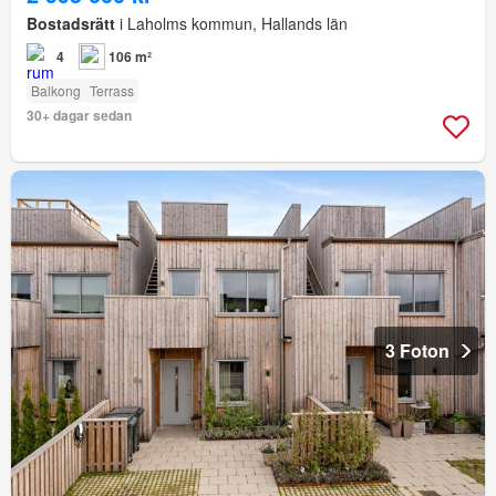
Bostadsrätt
i Laholms kommun, Hallands län
4
106 m²
Balkong
Terrass
30+ dagar sedan
3 Foton