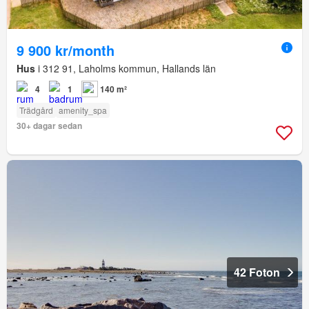
9 900 kr/month
Hus
i 312 91, Laholms kommun, Hallands län
4
1
140 m²
Trädgård
amenity_spa
30+ dagar sedan
42 Foton