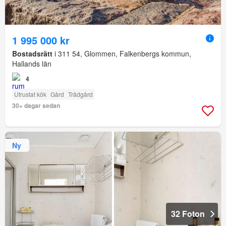
1 995 000 kr
Bostadsrätt
i 311 54, Glommen, Falkenbergs kommun,
Hallands län
4
Utrustat kök
Gård
Trädgård
30+ dagar sedan
Ny
32 Foton