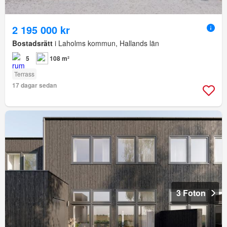
2 195 000 kr
Bostadsrätt
i Laholms kommun, Hallands län
5
108 m²
Terrass
17 dagar sedan
3 Foton