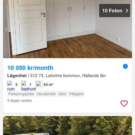
10 Foton
10 050 kr/month
Lägenhet
i 312 73, Laholms kommun, Hallands län
3
1
64 m²
Parkeringsplats
Utrustat kök
Gård
Trädgård
9 dagar sedan