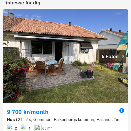
intresse för dig
5 Foton
9 700 kr/month
Hus
i 311 54, Glommen, Falkenbergs kommun, Hallands län
2
1
65 m²