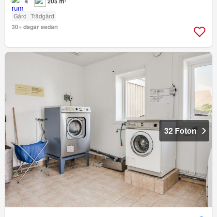
4
205 m²
Gård
Trädgård
30+ dagar sedan
32 Foton