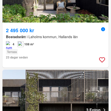
2 495 000 kr
Bostadsrätt
i Laholms kommun, Hallands län
4
108 m²
Terrass
23 dagar sedan
3 Foton