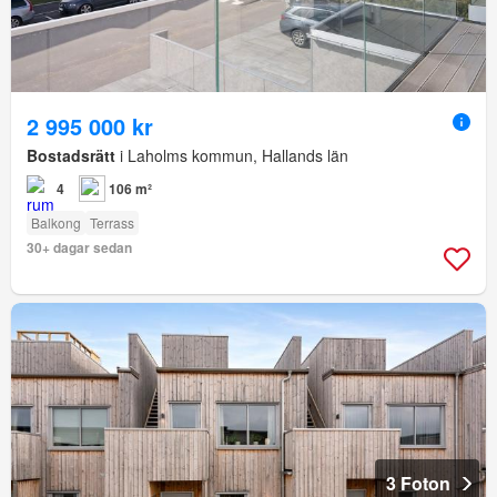
2 995 000 kr
Bostadsrätt
i Laholms kommun, Hallands län
4
106 m²
Balkong
Terrass
30+ dagar sedan
3 Foton