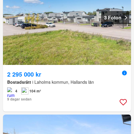
3 Foton
2 295 000 kr
Bostadsrätt
i Laholms kommun, Hallands län
4
104 m²
9 dagar sedan