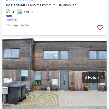
Bostadsrätt
i Laholms kommun, Hallands län
4
109 m²
Terrass
30+ dagar sedan
3 Foton