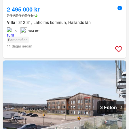
2 495 000 kr
29 500 000 kr
Villa
i 312 31, Laholms kommun, Hallands län
5
184 m²
Barnområde
11 dagar sedan
3 Foton