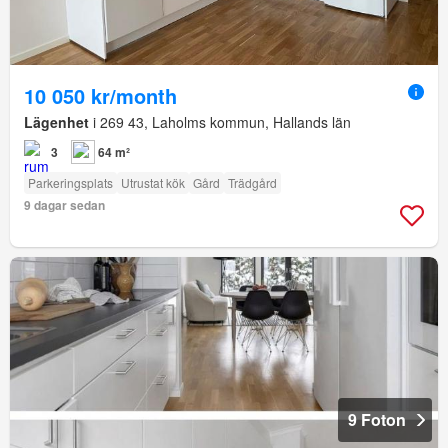
10 050 kr/month
Lägenhet
i 269 43, Laholms kommun, Hallands län
3
64 m²
Parkeringsplats
Utrustat kök
Gård
Trädgård
9 dagar sedan
9 Foton