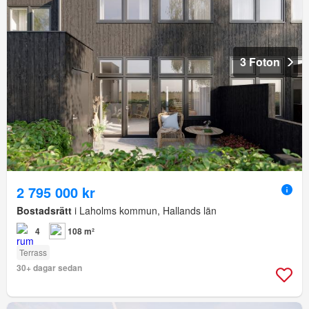
3 Foton
2 795 000 kr
Bostadsrätt
i Laholms kommun, Hallands län
4
108 m²
Terrass
30+ dagar sedan