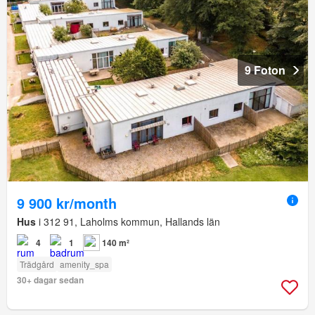
9 Foton
9 900 kr/month
Hus
i 312 91, Laholms kommun, Hallands län
4
1
140 m²
Trädgård
amenity_spa
30+ dagar sedan