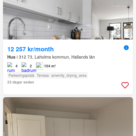
12 257 kr/month
Hus
i 312 73, Laholms kommun, Hallands län
4
2
104 m²
Parkeringsplats
Terrass
amenity_drying_area
23 dagar sedan