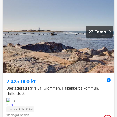
27 Foton
2 425 000 kr
Bostadsrätt
i 311 54, Glommen, Falkenbergs kommun,
Hallands län
5
Utrustat kök
Gård
12 dagar sedan