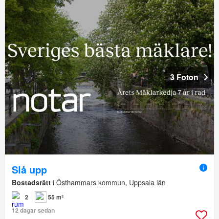
3 Foton
Slå upp
Bostadsrätt
i Östhammars kommun, Uppsala län
2
55 m²
12 dagar sedan