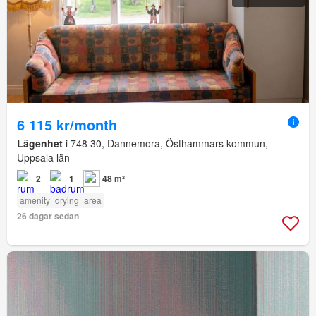
6 115 kr/month
Lägenhet
i 748 30, Dannemora, Östhammars kommun,
Uppsala län
2
1
48 m²
amenity_drying_area
26 dagar sedan