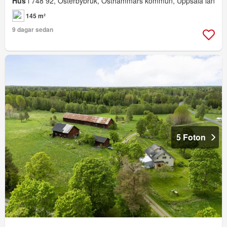
Hus
i 748 92, Österbybruk, Östhammars kommun, Uppsala län
145 m²
9 dagar sedan
5 Foton