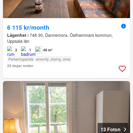
6 115 kr/month
Lägenhet
i 748 30, Dannemora, Östhammars kommun,
Uppsala län
2
1
48 m²
Parkeringsplats
amenity_drying_area
28 dagar sedan
13 Foton