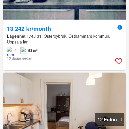
13 242 kr/month
Lägenhet
i 748 31, Österbybruk, Östhammars kommun,
Uppsala län
4
93 m²
13 dagar sedan
12 Foton