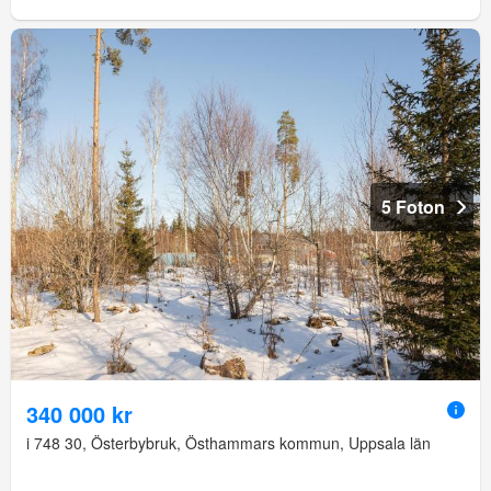
5 Foton
340 000 kr
i 748 30, Österbybruk, Östhammars kommun, Uppsala län