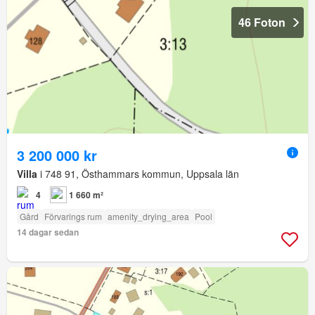
46 Foton
3 200 000 kr
Villa
i 748 91, Östhammars kommun, Uppsala län
4
1 660 m²
Gård
Förvarings rum
amenity_drying_area
Pool
14 dagar sedan