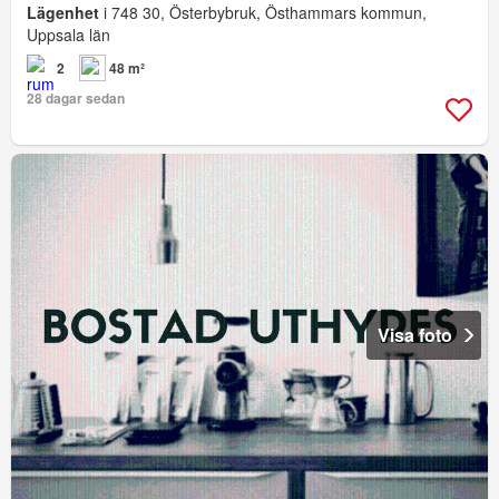
Lägenhet
i 748 30, Österbybruk, Östhammars kommun,
Uppsala län
2
48 m²
28 dagar sedan
Visa foto