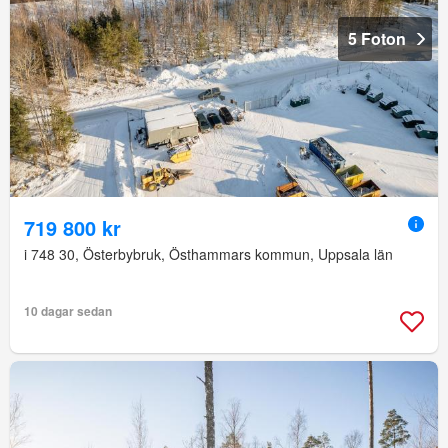
5 Foton
719 800 kr
i 748 30, Österbybruk, Östhammars kommun, Uppsala län
10 dagar sedan