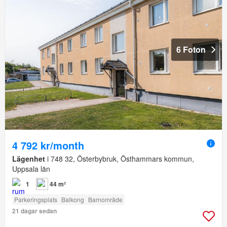
6 Foton
4 792 kr/month
Lägenhet
i 748 32, Österbybruk, Östhammars kommun,
Uppsala län
1
44 m²
Parkeringsplats
Balkong
Barnområde
21 dagar sedan