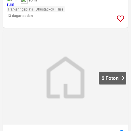
1
93 m²
Parkeringsplats
Utrustat kök
Hiss
13 dagar sedan
2 Foton