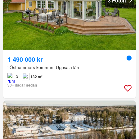
3 Foton
1 490 000 kr
i Östhammars kommun, Uppsala län
3
132 m²
30+ dagar sedan