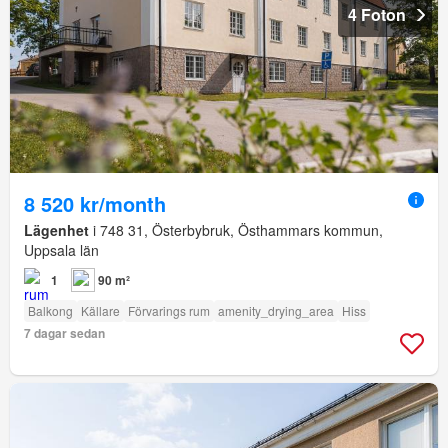
4 Foton
8 520 kr/month
Lägenhet
i 748 31, Österbybruk, Östhammars kommun,
Uppsala län
1
90 m²
Balkong
Källare
Förvarings rum
amenity_drying_area
Hiss
7 dagar sedan