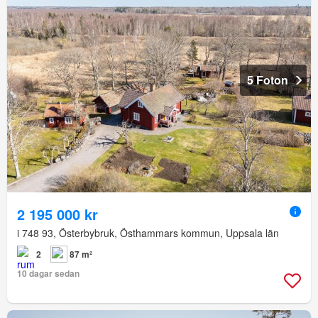
5 Foton
2 195 000 kr
i 748 93, Österbybruk, Östhammars kommun, Uppsala län
2
87 m²
10 dagar sedan