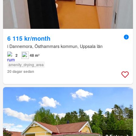
6 115 kr/month
i Dannemora, Östhammars kommun, Uppsala län
2
48 m²
amenity_drying_area
20 dagar sedan