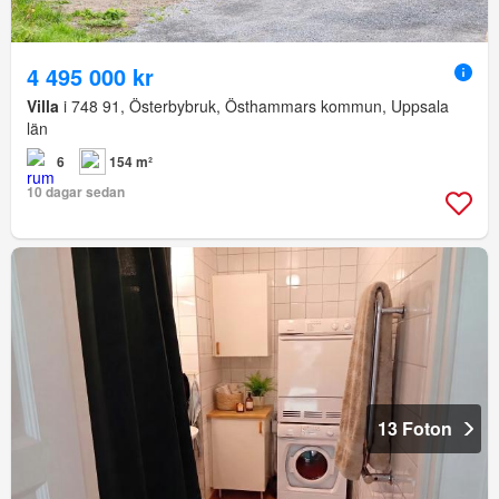
4 495 000 kr
Villa
i 748 91, Österbybruk, Östhammars kommun, Uppsala
län
6
154 m²
10 dagar sedan
13 Foton