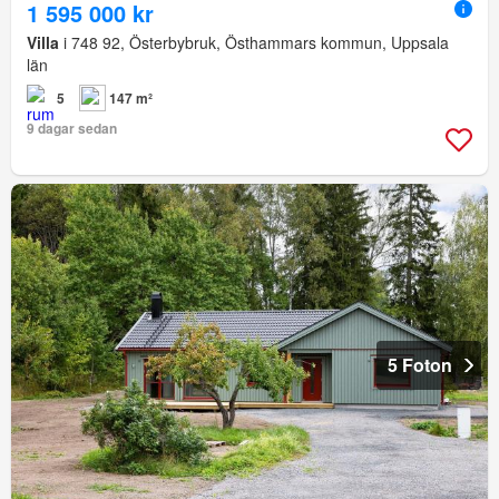
1 595 000 kr
Villa
i 748 92, Österbybruk, Östhammars kommun, Uppsala
län
5
147 m²
9 dagar sedan
5 Foton