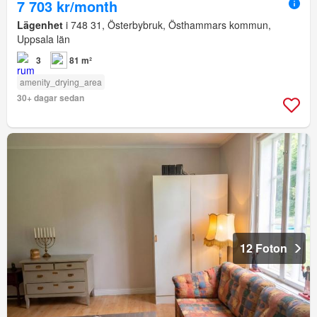
7 703 kr/month
Lägenhet
i 748 31, Österbybruk, Östhammars kommun,
Uppsala län
3
81 m²
amenity_drying_area
30+ dagar sedan
12 Foton