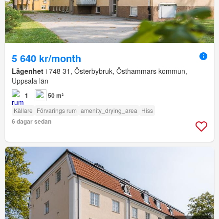
5 640 kr/month
Lägenhet
i 748 31, Österbybruk, Östhammars kommun,
Uppsala län
1
50 m²
Källare
Förvarings rum
amenity_drying_area
Hiss
6 dagar sedan