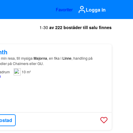
Logga in
Favoriter
1-30
av 222 bostäder till salu finnes
nth
 min resa, till mysiga
Majorna
, en fika i
Linne
, handling på
tudier på Chalmers eller GU.
adrum
10 m²
ostad