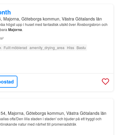
onth
4, Majorna, Göteborgs kommun, Västra Götalands län
våa högst upp i huset med fantastisk utsikt över Älvsborgsbron och
rbara
Majorna
.
m²
k
Fullt möblerad
amenity_drying_area
Hiss
Bastu
bostad
 54, Majorna, Göteborgs kommun, Västra Götalands län
allas ofta'Den lilla staden i staden' och bjuder på ett tryggt och
rönskande natur med närhet till promenadstråk