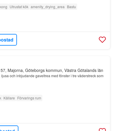
kong
Utrustat kök
amenity_drying_area
Bastu
bostad
 57, Majorna, Göteborgs kommun, Västra Götalands län
ljusa och inbjudande gaveltrea med fönster i tre väderstreck som
k
Källare
Förvarings rum