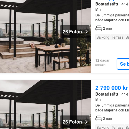
Bostadsrätt
i 414
län
De lummiga parkerna 
både
Majorna
och
Li
2
rum
26 Foton
Balkong
Terrass
B
12 dagar
Se 
sedan
2 790 000 kr
Bostadsrätt
i 414
län
De lummiga parkerna 
både
Majorna
och
Li
2
rum
26 Foton
Balkong
Terrass
B