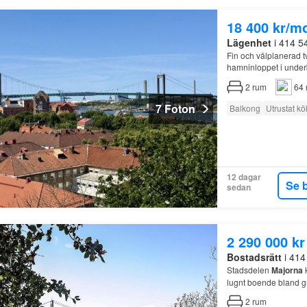
18 400 kr/m
Lägenhet
i 414 5
Fin och välplanerad t
hamninloppet i unde
2
rum
64 
7 Foton
Balkong
Utrustat kö
12 dagar
Se 
sedan
2 290 000 kr
Bostadsrätt
i 414
Stadsdelen
Majorna
k
lugnt boende bland g
2
rum