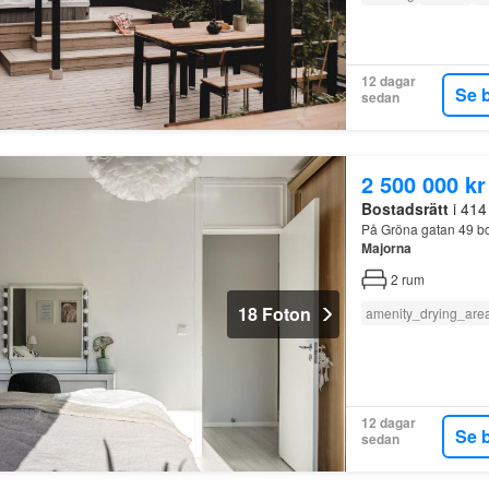
12 dagar
Se 
sedan
2 500 000 kr
Bostadsrätt
i 414
På Gröna gatan 49 bor 
Majorna
2
rum
18 Foton
amenity_drying_are
12 dagar
Se 
sedan