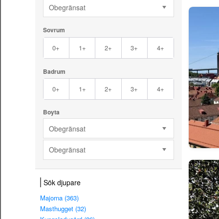
Obegränsat
Sovrum
0+
1+
2+
3+
4+
Badrum
0+
1+
2+
3+
4+
Boyta
Obegränsat
Obegränsat
Sök djupare
Majorna (363)
Masthugget (32)