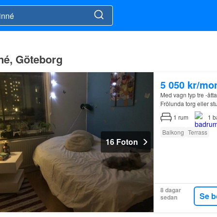
inné, Göteborg
5 050 kr/mo
Med vagn typ tre -åtta
Frölunda torg eller s
1
rum
1
b
Balkong
Terrass
16 Foton
8 dagar
Se b
sedan