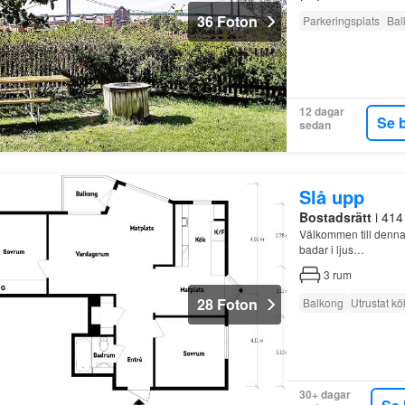
36 Foton
Parkeringsplats
Bal
12 dagar
Se 
sedan
Slå upp
Bostadsrätt
i 414
Välkommen till denna 
badar i ljus…
3
rum
28 Foton
Balkong
Utrustat kö
30+ dagar