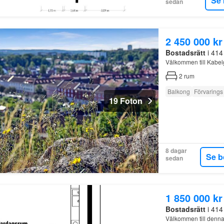
Se 
sedan
2 450 000 kr
Bostadsrätt
i 414
Välkommen till Kabe
2
rum
Balkong
Förvarings
19 Foton
8 dagar
Se b
sedan
1 850 000 kr
Bostadsrätt
i 414
Välkommen till denna