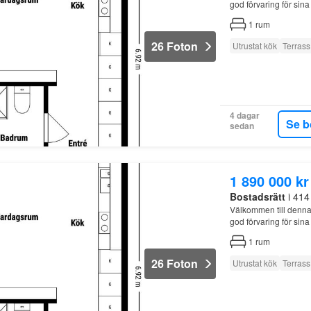
god förvaring för sin
1
rum
26 Foton
Utrustat kök
Terrass
4 dagar
Se b
sedan
1 890 000 kr
Bostadsrätt
i 414
Välkommen till denna
god förvaring för sin
1
rum
26 Foton
Utrustat kök
Terrass