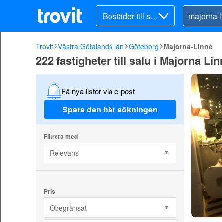
Bostäder till sal
u
Trovit
Västra Götalands län
Göteborg
Majorna-Linné
222 fastigheter till salu i Majorna L
Få nya listor via e-post
Spara den här sökningen
Filtrera med
Relevans
Pris
Obegränsat