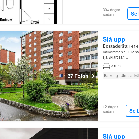
30+ dagar
Se 
sedan
Slå upp
Bostadsrätt
i 414
Välkommen till Gröna 
självklart sätt…
3
rum
27 Foton
Balkong
Utrustat kö
12 dagar
Se 
sedan
Slå upp