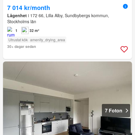
7 014 kr/month
Lägenhet
i 172 66, Lilla Alby, Sundbybergs kommun,
Stockholms län
1
32 m²
Utrustat kök
amenity_drying_area
30+ dagar sedan
7 Foton