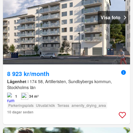
Visa foto
8 923 kr/month
Lägenhet
i 174 58, Artilleristen, Sundbybergs kommun,
Stockholms län
1
34 m²
Parkeringsplats
Utrustat kök
Terrass
amenity_drying_area
10 dagar sedan