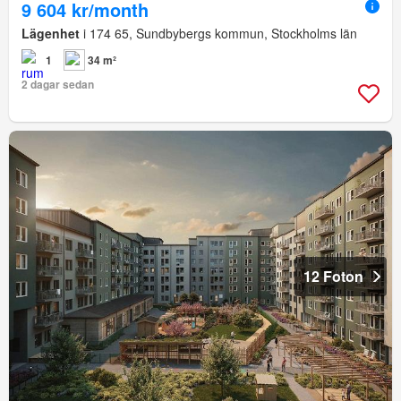
9 604 kr/month
Lägenhet
i 174 65, Sundbybergs kommun, Stockholms län
1
34 m²
2 dagar sedan
12 Foton