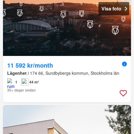
Visa foto
11 592 kr/month
Lägenhet
i 174 66, Sundbybergs kommun, Stockholms län
1
44 m²
30+ dagar sedan