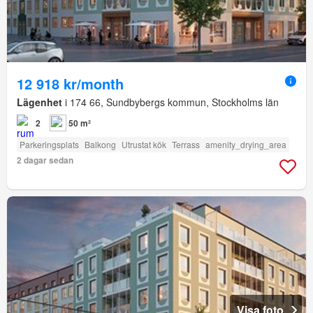
12 918 kr/month
Lägenhet
i 174 66, Sundbybergs kommun, Stockholms län
2
50 m²
Parkeringsplats
Balkong
Utrustat kök
Terrass
amenity_drying_area
2 dagar sedan
Visa foto