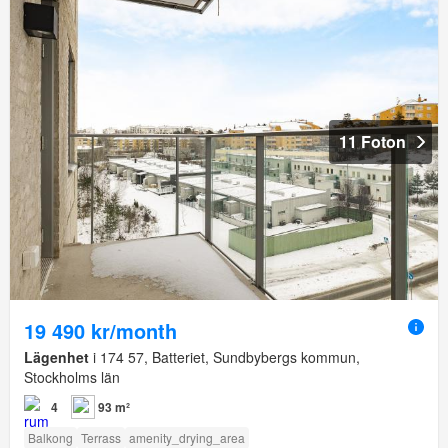
11 Foton
19 490 kr/month
Lägenhet
i 174 57, Batteriet, Sundbybergs kommun,
Stockholms län
4
93 m²
Balkong
Terrass
amenity_drying_area