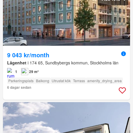
9 043 kr/month
Lägenhet
i 174 65, Sundbybergs kommun, Stockholms län
1
29 m²
Parkeringsplats
Balkong
Utrustat kök
Terrass
amenity_drying_area
6 dagar sedan