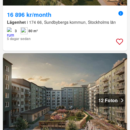
16 896 kr/month
Lägenhet
i 174 66, Sundbybergs kommun, Stockholms län
3
80 m²
5 dagar sedan
12 Foton