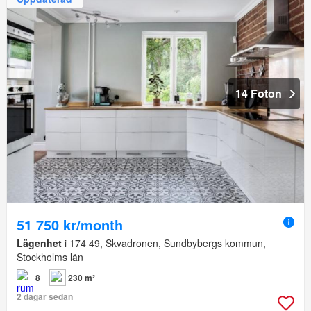
14 Foton
51 750 kr/month
Lägenhet
i 174 49, Skvadronen, Sundbybergs kommun,
Stockholms län
8
230 m²
2 dagar sedan