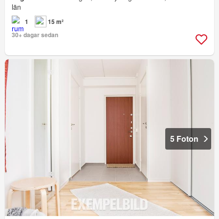
län
1
15 m²
30+ dagar sedan
5 Foton