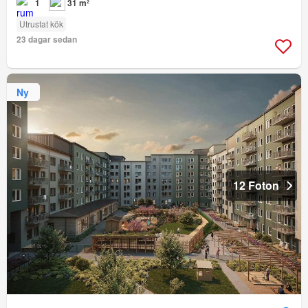
1
31 m²
Utrustat kök
23 dagar sedan
Ny
12 Foton