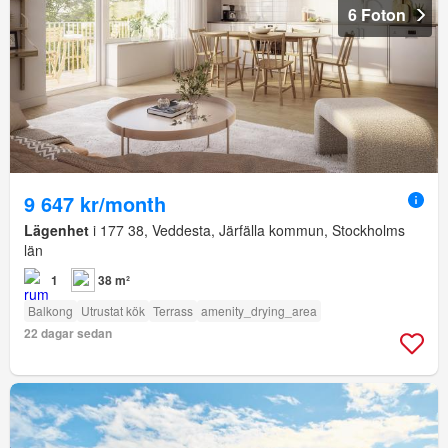
6 Foton
9 647 kr/month
Lägenhet
i 177 38, Veddesta, Järfälla kommun, Stockholms
län
1
38 m²
Balkong
Utrustat kök
Terrass
amenity_drying_area
22 dagar sedan