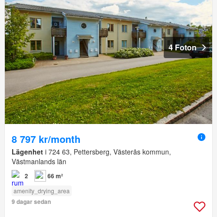
4 Foton
8 797 kr/month
Lägenhet
i 724 63, Pettersberg, Västerås kommun,
Västmanlands län
2
66 m²
amenity_drying_area
9 dagar sedan