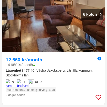
6 Foton
12 650 kr/month
14 950 kr/month
Lägenhet
i 177 40, Västra Jakobsberg, Järfälla kommun,
Stockholms län
3
1
70 m²
Fullt möblerad
amenity_drying_area
3 dagar sedan