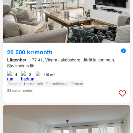
20 500 kr/month
Lägenhet
i 177 41, Västra Jakobsberg, Järfälla kommun,
Stockholms län
4
2
110 m²
Balkong
Utrustat kök
Fullt möblerad
Terrass
28 dagar sedan