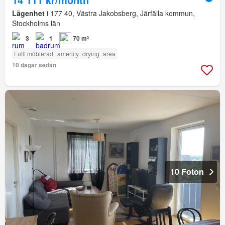
Lägenhet
i 177 40, Västra Jakobsberg, Järfälla kommun,
Stockholms län
3
1
70 m²
Fullt möblerad
amenity_drying_area
10 dagar sedan
10 Foton