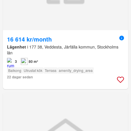
16 614 kr/month
Lägenhet
i 177 38, Veddesta, Järfälla kommun, Stockholms
län
3
80 m²
Balkong
Utrustat kök
Terrass
amenity_drying_area
22 dagar sedan