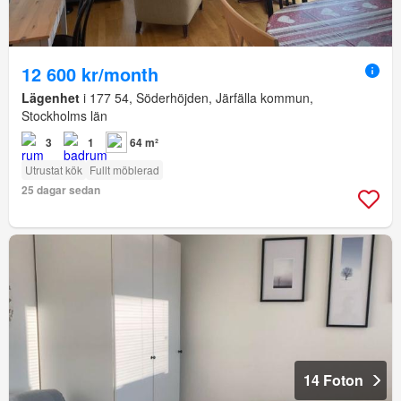
12 600 kr/month
Lägenhet
i 177 54, Söderhöjden, Järfälla kommun,
Stockholms län
3
1
64 m²
Utrustat kök
Fullt möblerad
25 dagar sedan
14 Foton