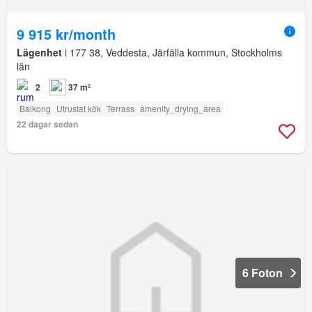
9 915 kr/month
Lägenhet
i 177 38, Veddesta, Järfälla kommun, Stockholms
län
2
37 m²
Balkong
Utrustat kök
Terrass
amenity_drying_area
22 dagar sedan
6 Foton