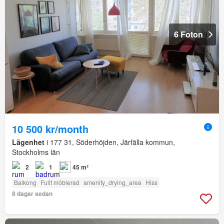
6 Foton
10 500 kr/month
Lägenhet
i 177 31, Söderhöjden, Järfälla kommun,
Stockholms län
2
1
45 m²
Balkong
Fullt möblerad
amenity_drying_area
Hiss
8 dagar sedan