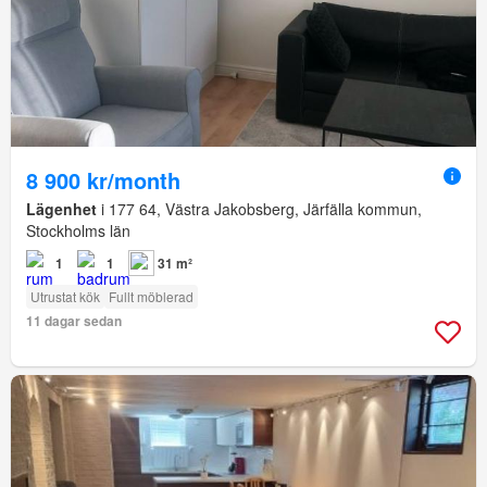
8 900 kr/month
Lägenhet
i 177 64, Västra Jakobsberg, Järfälla kommun,
Stockholms län
1
1
31 m²
Utrustat kök
Fullt möblerad
11 dagar sedan