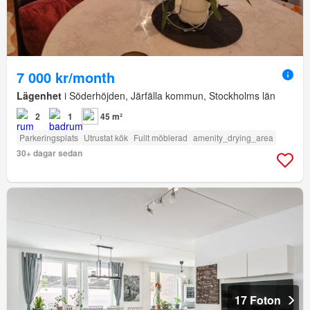
7 000 kr/month
Lägenhet
i Söderhöjden, Järfälla kommun, Stockholms län
2
1
45 m²
Parkeringsplats
Utrustat kök
Fullt möblerad
amenity_drying_area
30+ dagar sedan
17 Foton