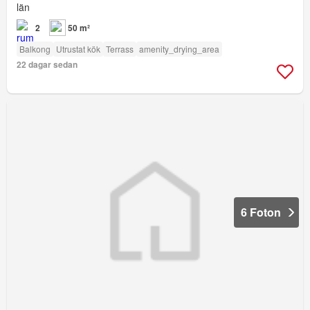
län
2
50 m²
Balkong
Utrustat kök
Terrass
amenity_drying_area
22 dagar sedan
6 Foton