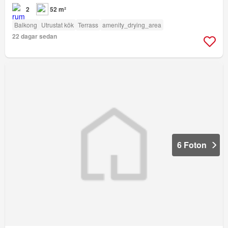
2
52 m²
Balkong
Utrustat kök
Terrass
amenity_drying_area
22 dagar sedan
6 Foton