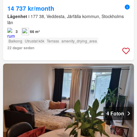
14 737 kr/month
Lägenhet
i 177 38, Veddesta, Järfälla kommun, Stockholms
län
3
66 m²
Balkong
Utrustat kök
Terrass
amenity_drying_area
22 dagar sedan
4 Foton