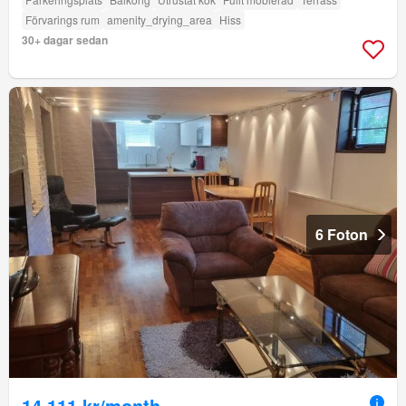
Förvarings rum
amenity_drying_area
Hiss
30+ dagar sedan
6 Foton
14 111 kr/month