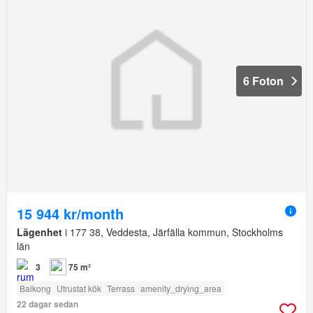
6 Foton
15 944 kr/month
Lägenhet
i 177 38, Veddesta, Järfälla kommun, Stockholms
län
3
75 m²
Balkong
Utrustat kök
Terrass
amenity_drying_area
22 dagar sedan