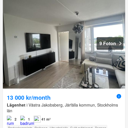
9 Foton
13 000 kr/month
Lägenhet
i Västra Jakobsberg, Järfälla kommun, Stockholms
län
2
1
41 m²
Parkeringsplats
Balkong
Utrustat kök
Fullt möblerad
Terrass