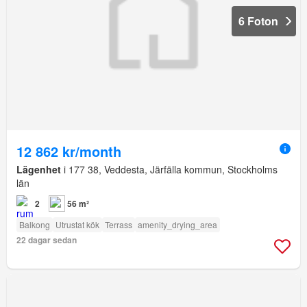
6 Foton
12 862 kr/month
Lägenhet
i 177 38, Veddesta, Järfälla kommun, Stockholms
län
2
56 m²
Balkong
Utrustat kök
Terrass
amenity_drying_area
22 dagar sedan