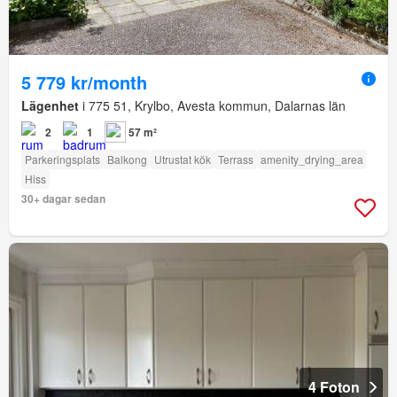
5 779 kr/month
Lägenhet
i 775 51, Krylbo, Avesta kommun, Dalarnas län
2
1
57 m²
Parkeringsplats
Balkong
Utrustat kök
Terrass
amenity_drying_area
Hiss
30+ dagar sedan
4 Foton