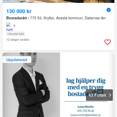
130 000 kr
Bostadsrätt
i 775 53, Krylbo, Avesta kommun, Dalarnas län
1
Utrustat kök
12 dagar sedan
Uppdaterad
43 Foton