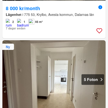
8 000 kr/month
Lägenhet
i 775 53, Krylbo, Avesta kommun, Dalarnas län
2
1
46 m²
7 dagar sedan
Ny
5 Foton