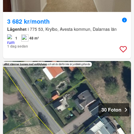
3 682 kr/month
Lägenhet
i 775 53, Krylbo, Avesta kommun, Dalarnas län
1
48 m²
1 dag sedan
30 Foton