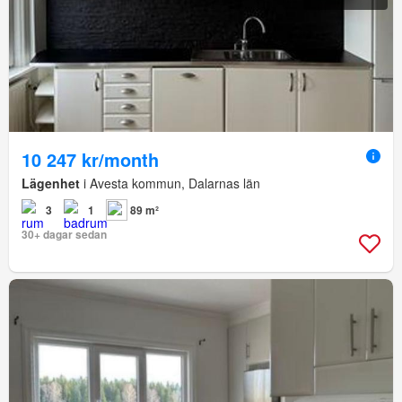
10 247 kr/month
Lägenhet
i Avesta kommun, Dalarnas län
3
1
89 m²
30+ dagar sedan