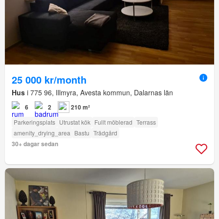
25 000 kr/month
Hus
i 775 96, Illmyra, Avesta kommun, Dalarnas län
6
2
210 m²
Parkeringsplats
Utrustat kök
Fullt möblerad
Terrass
amenity_drying_area
Bastu
Trädgård
30+ dagar sedan