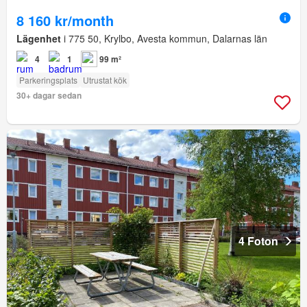
8 160 kr/month
Lägenhet
i 775 50, Krylbo, Avesta kommun, Dalarnas län
4
1
99 m²
Parkeringsplats
Utrustat kök
30+ dagar sedan
4 Foton