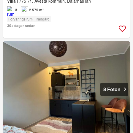
Villa
i 775 71, Avesta kommun, Dalarnas län
3
2 575 m²
Förvarings rum
Trädgård
30+ dagar sedan
8 Foton