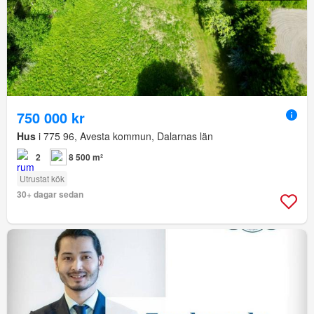
750 000 kr
Hus
i 775 96, Avesta kommun, Dalarnas län
2
8 500 m²
Utrustat kök
30+ dagar sedan