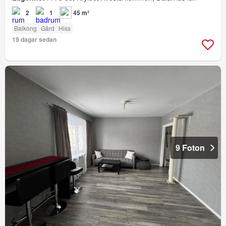
2
1
45 m²
Balkong
Gård
Hiss
19 dagar sedan
9 Foton