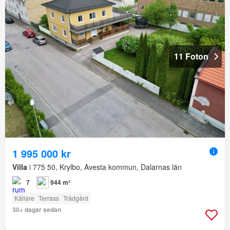
11 Foton
1 995 000 kr
Villa
i 775 50, Krylbo, Avesta kommun, Dalarnas län
7
944 m²
Källare
Terrass
Trädgård
30+ dagar sedan