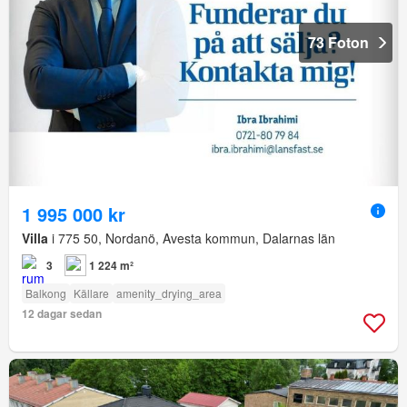
73 Foton
1 995 000 kr
Villa
i 775 50, Nordanö, Avesta kommun, Dalarnas län
3
1 224 m²
Balkong
Källare
amenity_drying_area
12 dagar sedan