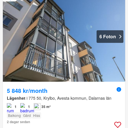
6 Foton
5 848 kr/month
Lägenhet
i 775 50, Krylbo, Avesta kommun, Dalarnas län
1
1
35 m²
Balkong
Gård
Hiss
2 dagar sedan