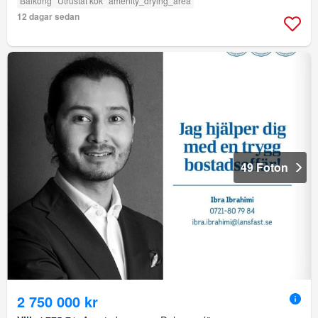
Balkong
Utrustat kök
amenity_drying_area
12 dagar sedan
49 Foton
2 750 000 kr