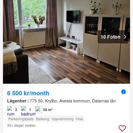
10 Foton
6 500 kr/month
Lägenhet
i 775 50, Krylbo, Avesta kommun, Dalarnas län
2
1
56 m²
Parkeringsplats
Balkong
Uppvärmning
Hiss
30+ dagar sedan