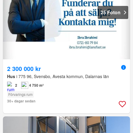
25 Foton
2 300 000 kr
Hus
i 775 96, Svensbo, Avesta kommun, Dalarnas län
2
4 750 m²
Förvarings rum
30+ dagar sedan