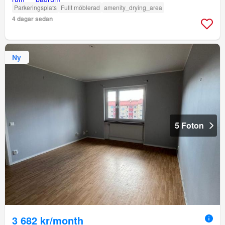
Parkeringsplats
Fullt möblerad
amenity_drying_area
4 dagar sedan
Ny
5 Foton
3 682 kr/month