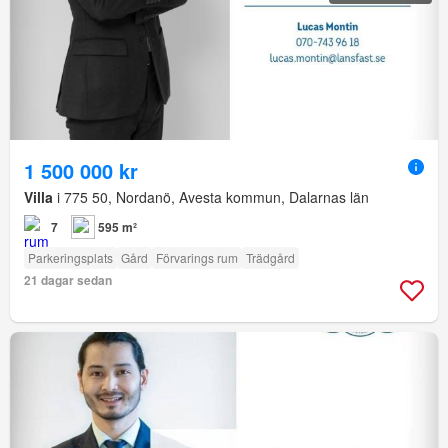
1 500 000 kr
Villa
i 775 50, Nordanö, Avesta kommun, Dalarnas län
7
595 m²
Parkeringsplats
Gård
Förvarings rum
Trädgård
21 dagar sedan