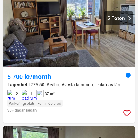
5 Foton
5 700 kr/month
Lägenhet
i 775 50, Krylbo, Avesta kommun, Dalarnas län
2
1
37 m²
Parkeringsplats
Fullt möblerad
30+ dagar sedan