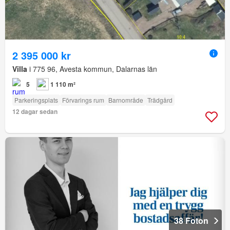
2 395 000 kr
Villa
i 775 96, Avesta kommun, Dalarnas län
5
1 110 m²
Parkeringsplats
Förvarings rum
Barnområde
Trädgård
12 dagar sedan
38 Foton