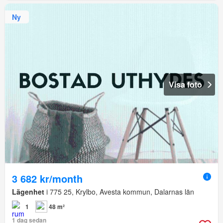
Ny
Visa foto
3 682 kr/month
Lägenhet
i 775 25, Krylbo, Avesta kommun, Dalarnas län
1
48 m²
1 dag sedan