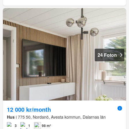
24 Foton
12 000 kr/month
Hus
i 775 50, Nordanö, Avesta kommun, Dalarnas län
3
1
98 m²