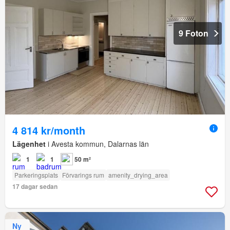
9 Foton
4 814 kr/month
Lägenhet
i Avesta kommun, Dalarnas län
1
1
50 m²
Parkeringsplats
Förvarings rum
amenity_drying_area
17 dagar sedan
Ny