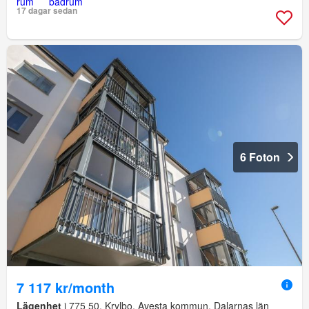
17 dagar sedan
6 Foton
7 117 kr/month
Lägenhet
i 775 50, Krylbo, Avesta kommun, Dalarnas län