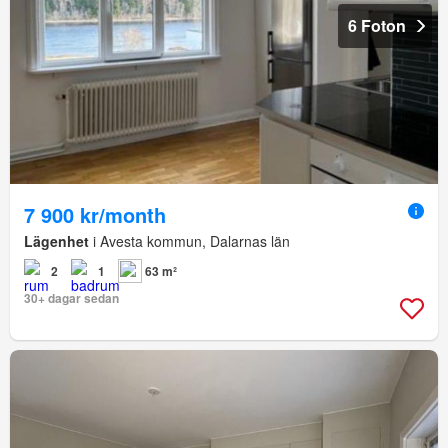
6 Foton
7 900 kr/month
Lägenhet
i Avesta kommun, Dalarnas län
2
1
63 m²
30+ dagar sedan