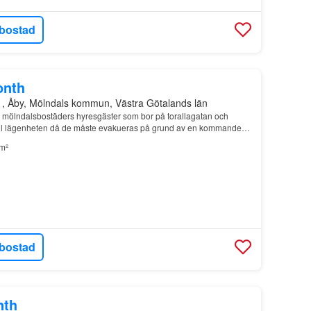
bostad
onth
1, Åby, Mölndals kommun, Västra Götalands län
n mölndalsbostäders hyresgäster som bor på torallagatan och
r till lägenheten då de måste evakueras på grund av en kommande
eten…
m²
bostad
nth