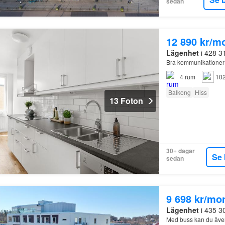
sedan
12 890 kr/m
Lägenhet
i 428 3
Bra kommunikationer t
4
rum
102
Balkong
Hiss
13 Foton
30+ dagar
Se 
sedan
9 698 kr/mo
Lägenhet
i 435 3
Med buss kan du även 