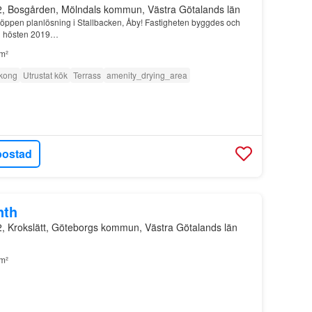
2, Bosgården, Mölndals kommun, Västra Götalands län
 öppen planlösning i Stallbacken, Åby! Fastigheten byggdes och
ing hösten 2019…
m²
kong
Utrustat kök
Terrass
amenity_drying_area
bostad
nth
2, Krokslätt, Göteborgs kommun, Västra Götalands län
m²