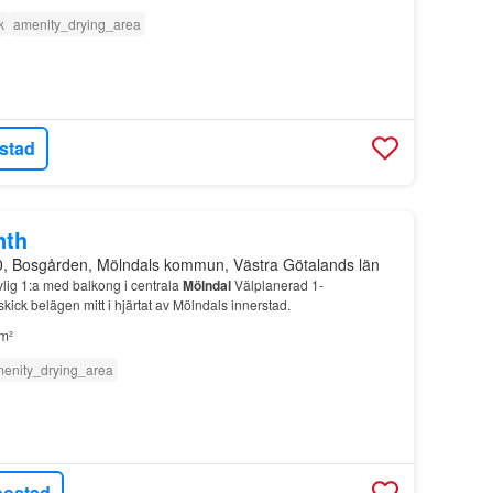
k
amenity_drying_area
stad
nth
0, Bosgården, Mölndals kommun, Västra Götalands län
ig 1:a med balkong i centrala
Mölndal
Välplanerad 1-
kick belägen mitt i hjärtat av Mölndals innerstad.
m²
enity_drying_area
bostad