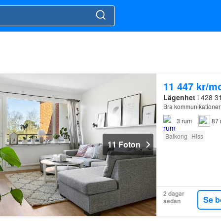
11 447 kr/m
Lägenhet
i 428 3
Bra kommunikationer t
3
rum
87 
Balkong
Hiss
11 Foton
2 dagar
Se b
sedan