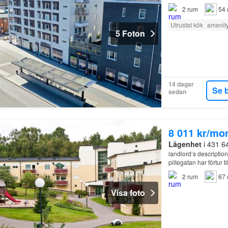
2
rum
54 
Utrustat kök
amenit
5 Foton
14 dagar
Se 
sedan
8 011 kr/mo
Lägenhet
i 431 6
landlord’s descriptio
piltegatan har förtu
renovering i fastigh
2
rum
67 
Visa foto