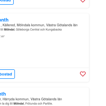
onth
1, Kållered, Mölndals kommun, Västra Götalands län
ill
Mölndal
, Göteborgs Central och Kungsbacka
 m²
bostad
nth
0, Härryda kommun, Västra Götalands län
ta dig till
Mölndal
, Frölunda och Partille.