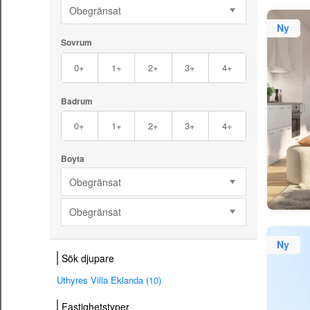
Obegränsat
Ny
Sovrum
0+
1+
2+
3+
4+
Badrum
0+
1+
2+
3+
4+
Boyta
Obegränsat
Obegränsat
Ny
Sök djupare
Uthyres Villa Eklanda (10)
Fastighetstyper