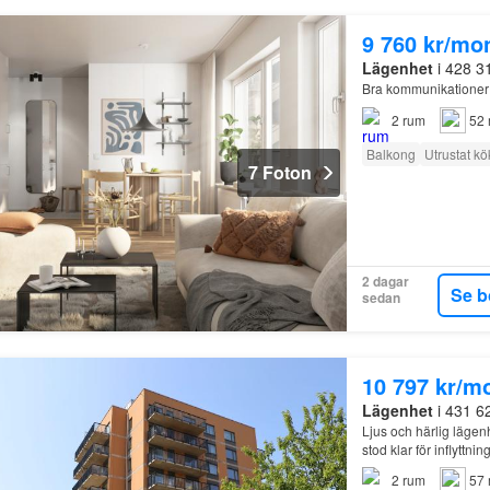
9 760 kr/mo
Lägenhet
i 428 3
Bra kommunikationer t
2
rum
52 
Balkong
Utrustat kö
7 Foton
2 dagar
Se b
sedan
10 797 kr/m
Lägenhet
i 431 6
Ljus och härlig lägen
stod klar för inflyttn
2
rum
57 