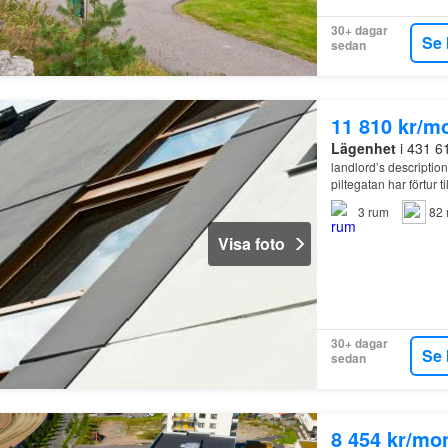
30+ dagar
Se 
sedan
11 810 kr/m
Lägenhet
i 431 6
landlord’s descriptio
piltegatan har förtu
renovering i fastigh
3
rum
82 
Visa foto
30+ dagar
Se 
sedan
8 454 kr/mo