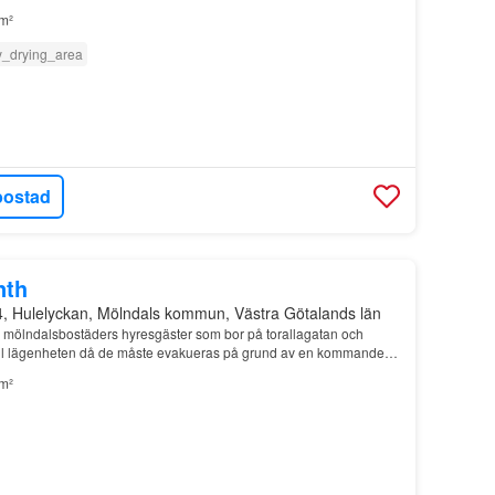
m²
y_drying_area
bostad
nth
4, Hulelyckan, Mölndals kommun, Västra Götalands län
n mölndalsbostäders hyresgäster som bor på torallagatan och
r till lägenheten då de måste evakueras på grund av en kommande
eten…
m²