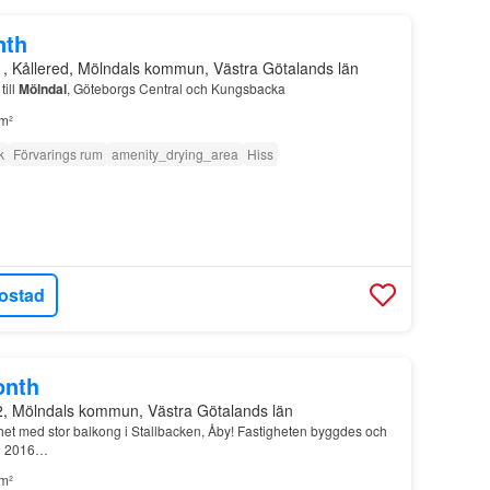
nth
1, Kållered, Mölndals kommun, Västra Götalands län
ill
Mölndal
, Göteborgs Central och Kungsbacka
m²
k
Förvarings rum
amenity_drying_area
Hiss
ostad
onth
2, Mölndals kommun, Västra Götalands län
het med stor balkong i Stallbacken, Åby! Fastigheten byggdes och
ing 2016…
m²