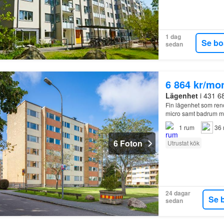
1 dag
Se bo
sedan
6 864 kr/mo
Lägenhet
i 431 6
Fin lägenhet som reno
micro samt badrum m
1
rum
36 
6 Foton
Utrustat kök
24 dagar
Se 
sedan