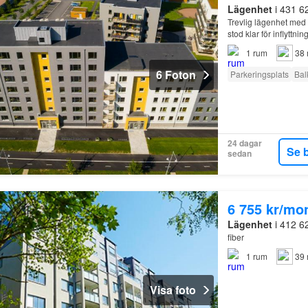
Lägenhet
i 431 6
Trevlig lägenhet med
stod klar för inflyttn
1
rum
38 
6 Foton
Parkeringsplats
Bal
24 dagar
Se 
sedan
6 755 kr/mo
Lägenhet
i 412 6
fiber
1
rum
39 
Visa foto