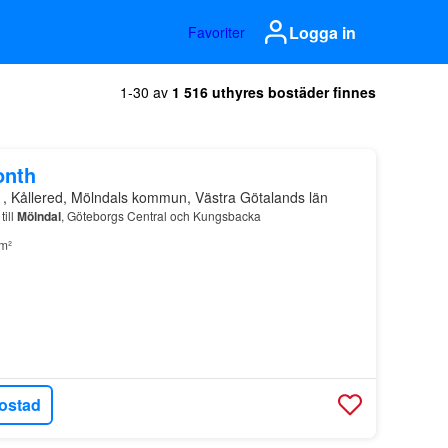
Logga in
Favoriter
1-30 av
1 516 uthyres bostäder finnes
onth
1, Kållered, Mölndals kommun, Västra Götalands län
ill
Mölndal
, Göteborgs Central och Kungsbacka
m²
ostad