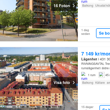
16 Foton
Balkong
Utrustat kö
1 dag
Se bo
sedan
7 149 kr/mo
Lägenhet
i 431 3
RIVNINGSAVTAL Trevl
rumslägenhet i äldre s
1
rum
45 
Visa foto
Balkong
Källare
am
15 dagar
Se 