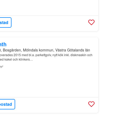
stad
nth
8, Bosgården, Mölndals kommun, Västra Götalands län
verades 2015 med bl.a. parkettgolv, nytt kök inkl. diskmaskin och
ed kakel och klinkers…
m²
bostad