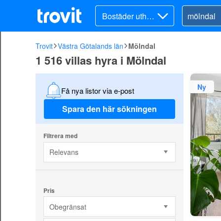
Bostäder uthyre
s
Trovit
Västra Götalands län
Mölndal
1 516 villas hyra i Mölndal
Ny
Få nya listor via e-post
Spara den här sökningen
Filtrera med
Relevans
Pris
Obegränsat