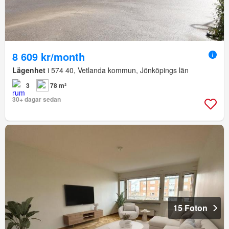
8 609 kr/month
Lägenhet
i 574 40, Vetlanda kommun, Jönköpings län
3
78 m²
30+ dagar sedan
15 Foton