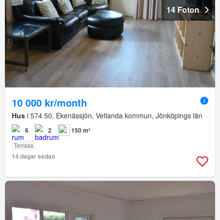
14 Foton
10 000 kr/month
Hus
i 574 50, Ekenässjön, Vetlanda kommun, Jönköpings län
6
2
150 m²
Terrass
14 dagar sedan