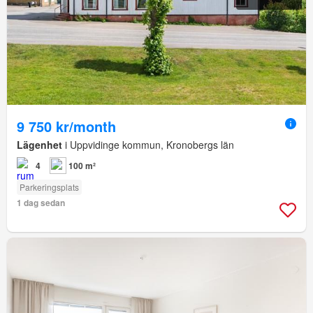
9 750 kr/month
Lägenhet
i Uppvidinge kommun, Kronobergs län
4
100 m²
Parkeringsplats
1 dag sedan