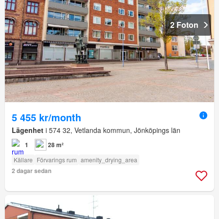
2 Foton
5 455 kr/month
Lägenhet
i 574 32, Vetlanda kommun, Jönköpings län
1
28 m²
Källare
Förvarings rum
amenity_drying_area
2 dagar sedan