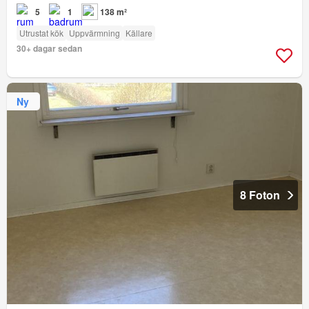
5
1
138 m²
Utrustat kök
Uppvärmning
Källare
30+ dagar sedan
Ny
8 Foton