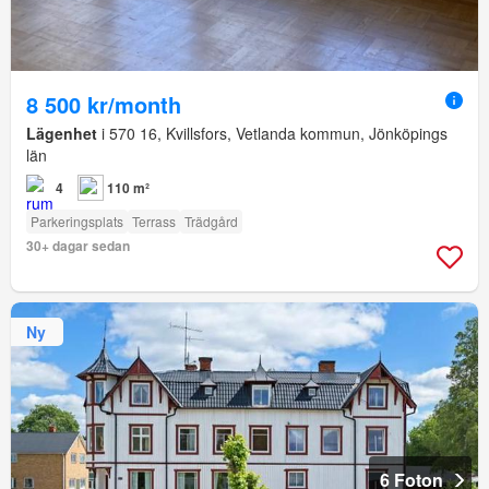
8 500 kr/month
Lägenhet
i 570 16, Kvillsfors, Vetlanda kommun, Jönköpings
län
4
110 m²
Parkeringsplats
Terrass
Trädgård
30+ dagar sedan
Ny
6 Foton