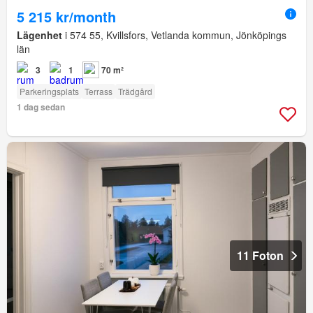
5 215 kr/month
Lägenhet
i 574 55, Kvillsfors, Vetlanda kommun, Jönköpings
län
3
1
70 m²
Parkeringsplats
Terrass
Trädgård
1 dag sedan
11 Foton