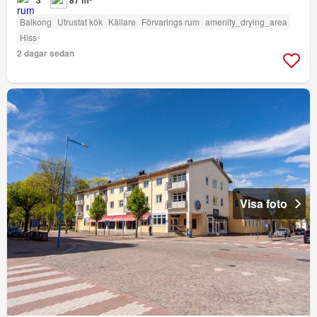
3
87 m²
Balkong
Utrustat kök
Källare
Förvarings rum
amenity_drying_area
Hiss
2 dagar sedan
Visa foto