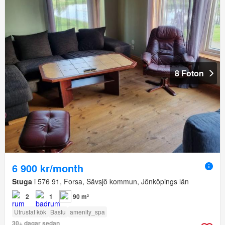
8 Foton
6 900 kr/month
Stuga
i 576 91, Forsa, Sävsjö kommun, Jönköpings län
2
1
90 m²
Utrustat kök
Bastu
amenity_spa
30+ dagar sedan