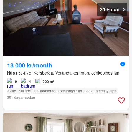
24 Foton
13 000 kr/month
Hus
i 574 75, Korsberga, Vetlanda kommun, Jönköpings län
9
4
320 m²
Gård
Källare
Fullt möblerad
Förvarings rum
Bastu
amenity_spa
30+ dagar sedan