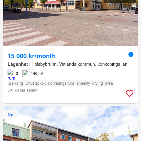
15 000 kr/month
Lägenhet
i Holsbybrunn, Vetlanda kommun, Jönköpings län
3
140 m²
Balkong
Utrustat kök
Förvarings rum
amenity_drying_area
30+ dagar sedan
Ny