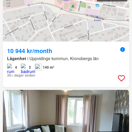
10 944 kr/month
Lägenhet
i Uppvidinge kommun, Kronobergs län
4
2
140 m²
30+ dagar sedan