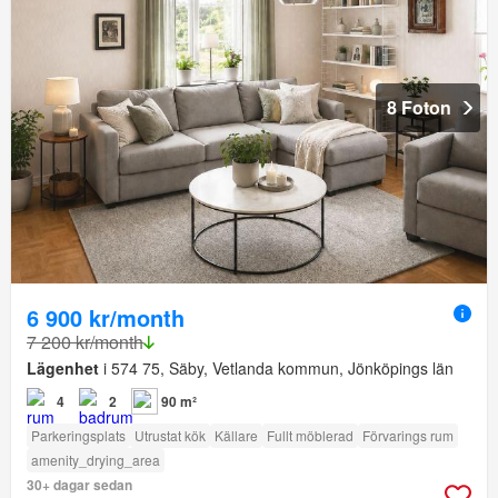
8 Foton
6 900 kr/month
7 200 kr/month
Lägenhet
i 574 75, Säby, Vetlanda kommun, Jönköpings län
4
2
90 m²
Parkeringsplats
Utrustat kök
Källare
Fullt möblerad
Förvarings rum
amenity_drying_area
30+ dagar sedan