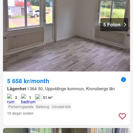
5 Foton
5 658 kr/month
Lägenhet
i 364 30, Uppvidinge kommun, Kronobergs län
2
1
51 m²
Parkeringsplats
Balkong
Utrustat kök
10 dagar sedan