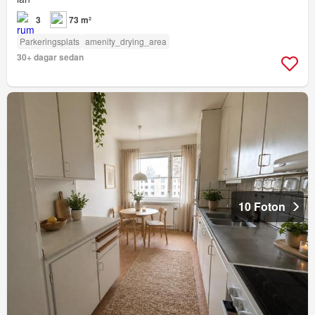
3
73 m²
Parkeringsplats
amenity_drying_area
30+ dagar sedan
10 Foton