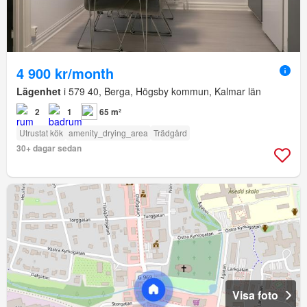
4 900 kr/month
Lägenhet
i 579 40, Berga, Högsby kommun, Kalmar län
2
1
65 m²
Utrustat kök
amenity_drying_area
Trädgård
30+ dagar sedan
Visa foto