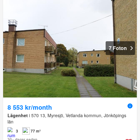
7 Foton
8 553 kr/month
Lägenhet
i 570 13, Myresjö, Vetlanda kommun, Jönköpings
län
3
77 m²
30+ dagar sedan