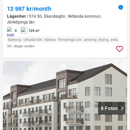
13 997 kr/month
Lägenhet
i 574 50, Ekenässjön, Vetlanda kommun,
Jönköpings län
5
125 m²
Balkong
Utrustat kök
Källare
Förvarings rum
amenity_drying_area
30+ dagar sedan
6 Foton