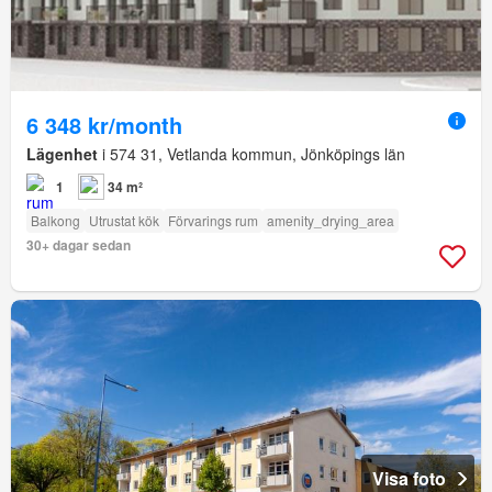
6 348 kr/month
Lägenhet
i 574 31, Vetlanda kommun, Jönköpings län
1
34 m²
Balkong
Utrustat kök
Förvarings rum
amenity_drying_area
30+ dagar sedan
Visa foto