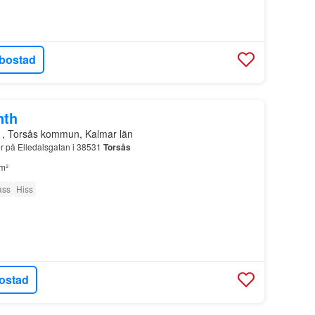
bostad
nth
1, Torsås kommun, Kalmar län
er på Elledalsgatan i 38531
Torsås
m²
ass
Hiss
ostad