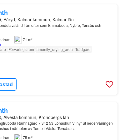
nth
0, Påryd, Kalmar kommun, Kalmar län
pendelavstånd från orter som Emmaboda, Nybro,
Torsås
och
adrum
71 m²
lare
Förvarings rum
amenity_drying_area
Trädgård
ostad
nth
3, Alvesta kommun, Kronobergs län
ngfruboda Ramnagård 7 342 53 Lönashult Vi hyr ut nedervåningen
ionshus i närheten av Torne i Västra
Torsås
, ca
adrum
75 m²