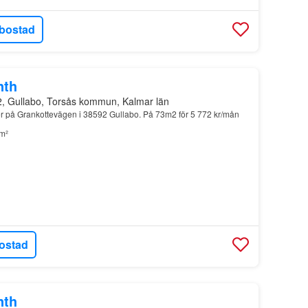
bostad
nth
2, Gullabo, Torsås kommun, Kalmar län
er på Grankottevägen i 38592 Gullabo. På 73m2 för 5 772 kr/mån
m²
ostad
nth