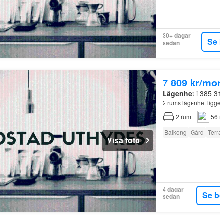
30+ dagar
Se 
sedan
7 809 kr/mo
Lägenhet
i 385 3
2 rums lägenhet ligg
2
rum
56 
Balkong
Gård
Terr
Visa foto
4 dagar
Se b
sedan