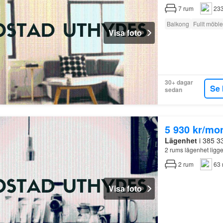
7
rum
233
Balkong
Fullt möbl
Visa foto
30+ dagar
Se 
sedan
5 930 kr/mo
Lägenhet
i 385 3
2 rums lägenhet ligg
2
rum
63 
Visa foto