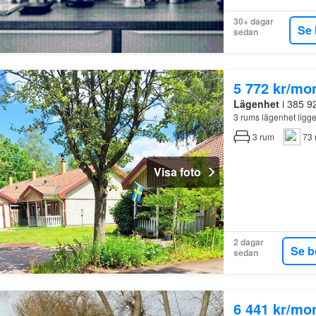
30+ dagar
Se 
sedan
5 772 kr/mo
Lägenhet
i 385 9
3 rums lägenhet ligg
3
rum
73 
Visa foto
2 dagar
Se b
sedan
6 441 kr/mo