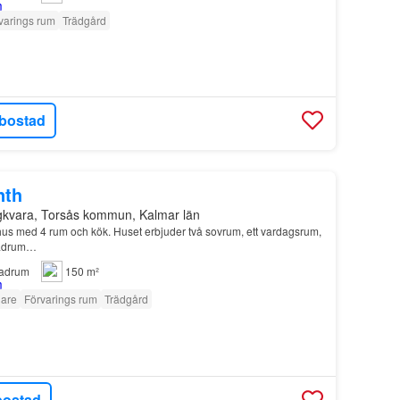
varings rum
Trädgård
bostad
nth
gkvara, Torsås kommun, Kalmar län
hus med 4 rum och kök. Huset erbjuder två sovrum, ett vardagsrum,
badrum…
adrum
150 m²
lare
Förvarings rum
Trädgård
bostad