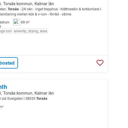
3, Torsås kommun, Kalmar län
atan,
Torsås
- 2A vån - inget trapphus - tvättmaskin & torktumlare i
anlösning mellan kök & v-rum - förråd - värme
adrum
69 m²
ngs rum
amenity_drying_area
bostad
nth
3, Torsås kommun, Kalmar län
er på Svalgatan i 38533
Torsås
m²