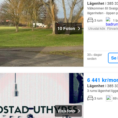
Lägenhet
i 385 3
Välkommen till Svalg
lägenheten - öppen pl
3
rum
1
b
10 Foton
Utrustat kök
Förvari
30+ dagar
Se 
sedan
6 441 kr/mo
Lägenhet
i 385 3
3 rums lägenhet ligg
3
rum
69 
Visa foto