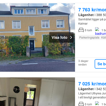
7 763 kr/mo
Lägenhet
i 388 5
Samhället ligger på 
Kalmar
3
rum
1
b
Visa foto
Parkeringsplats
Käl
3 dagar
Se b
sedan
7 025 kr/mo
Lägenhet
i 342 5
Lägenhet Uthyres Ju
i ett trevligt generat
3
rum
1
b