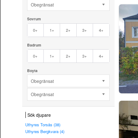
Obegränsat
Sovrum
0+
1+
2+
3+
4+
Badrum
0+
1+
2+
3+
4+
Boyta
Obegränsat
Obegränsat
Sök djupare
Uthyres Torsås (38)
Uthyres Bergkvara (4)