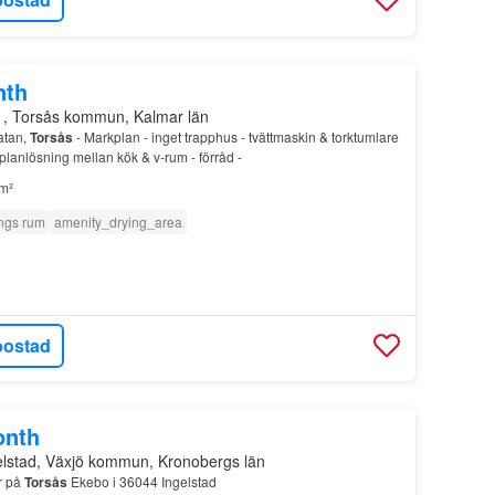
nth
1, Torsås kommun, Kalmar län
atan,
Torsås
- Markplan - inget trapphus - tvättmaskin & torktumlare
planlösning mellan kök & v-rum - förråd -
m²
ngs rum
amenity_drying_area
bostad
onth
elstad, Växjö kommun, Kronobergs län
er på
Torsås
Ekebo i 36044 Ingelstad