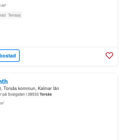
 m²
erad
Terrass
bostad
nth
3, Torsås kommun, Kalmar län
er på Svalgatan i 38533
Torsås
m²