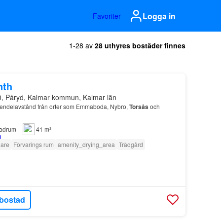
Logga in
Favoriter
1-28 av
28 uthyres bostäder finnes
nth
0, Påryd, Kalmar kommun, Kalmar län
pendelavstånd från orter som Emmaboda, Nybro,
Torsås
och
adrum
41 m²
lare
Förvarings rum
amenity_drying_area
Trädgård
bostad