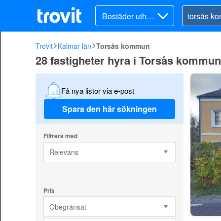
Bostäder uthyre
s
Trovit
Kalmar län
Torsås kommun
28 fastigheter hyra i Torsås kommun
Få nya listor via e-post
Spara den här sökningen
Filtrera med
Relevans
Pris
Obegränsat