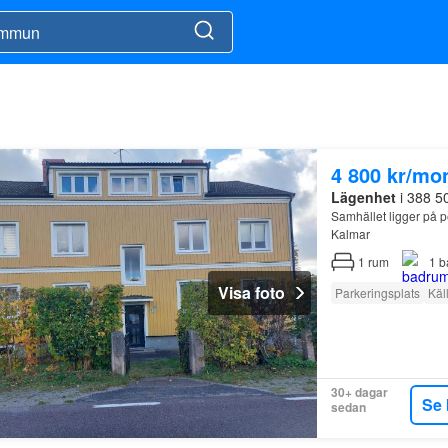
4 800 kr/mo
Lägenhet
i 388 5
Samhället ligger på 
Kalmar
1
rum
1
b
Visa foto
Parkeringsplats
Käl
30+ dagar
Se 
sedan