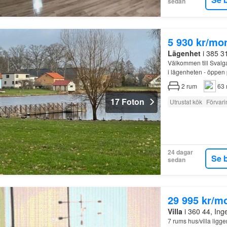
sedan
5 930 kr/mo
Lägenhet
i 385 3
Välkommen till Svalg
i lägenheten - öppen 
2
rum
63 
17 Foton
Utrustat kök
Förvari
24 dagar
Se 
sedan
29 995 kr/m
Villa
i 360 44, Ing
7 rums hus/villa ligg