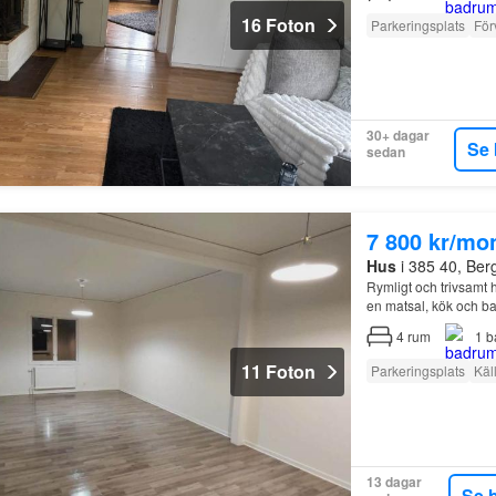
16 Foton
Parkeringsplats
För
30+ dagar
Se 
sedan
7 800 kr/mo
Hus
i 385 40, Ber
Rymligt och trivsamt 
en matsal, kök och 
4
rum
1
b
11 Foton
Parkeringsplats
Käl
13 dagar
Se 