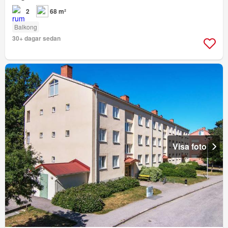
2
68 m²
Balkong
30+ dagar sedan
Visa foto