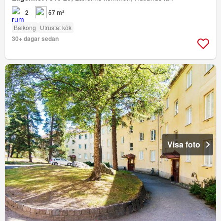
2
57 m²
Balkong
Utrustat kök
30+ dagar sedan
Visa foto