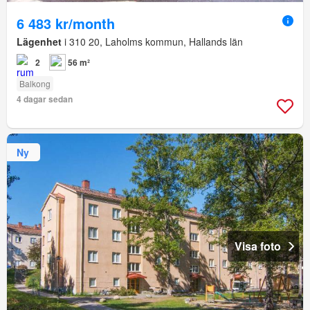
6 483 kr/month
Lägenhet
i 310 20, Laholms kommun, Hallands län
2
56 m²
Balkong
4 dagar sedan
Ny
Visa foto