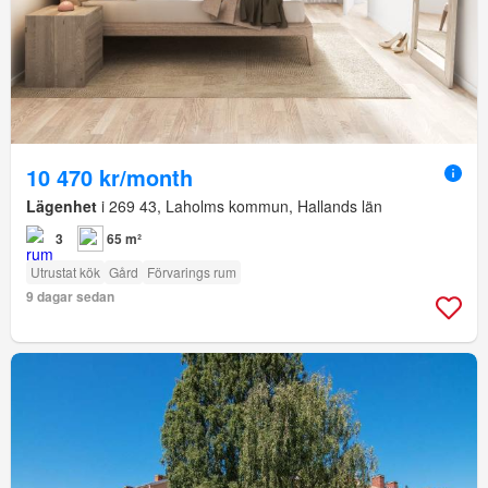
10 470 kr/month
Lägenhet
i 269 43, Laholms kommun, Hallands län
3
65 m²
Utrustat kök
Gård
Förvarings rum
9 dagar sedan