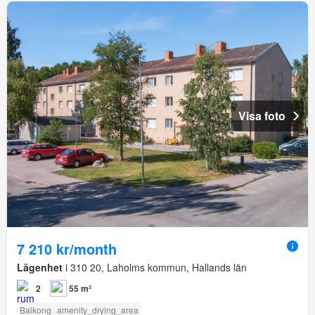
Visa foto
7 210 kr/month
Lägenhet
i 310 20, Laholms kommun, Hallands län
2
55 m²
Balkong
amenity_drying_area