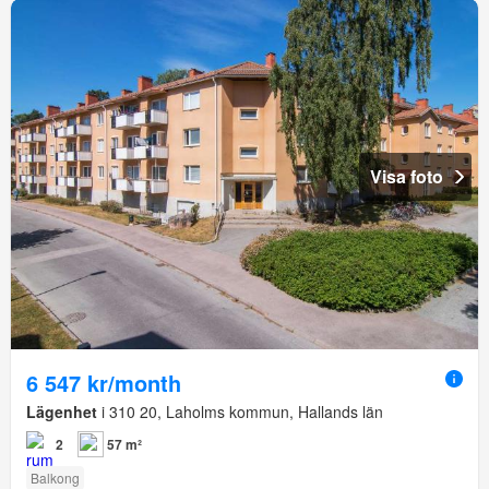
Visa foto
6 547 kr/month
Lägenhet
i 310 20, Laholms kommun, Hallands län
2
57 m²
Balkong