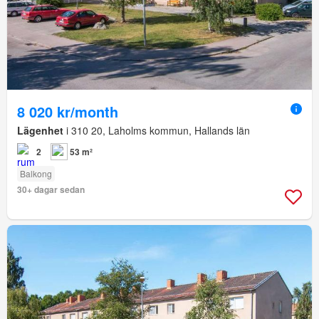
8 020 kr/month
Lägenhet
i 310 20, Laholms kommun, Hallands län
2
53 m²
Balkong
30+ dagar sedan