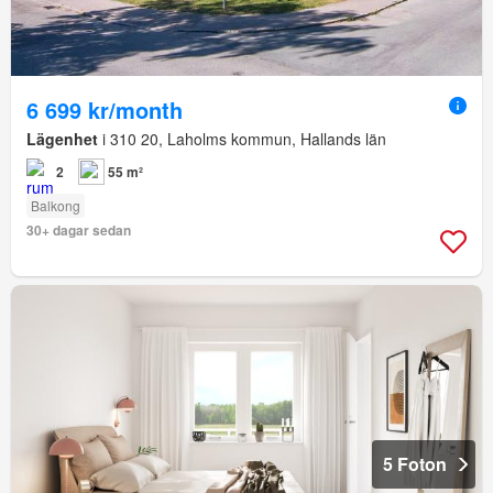
6 699 kr/month
Lägenhet
i 310 20, Laholms kommun, Hallands län
2
55 m²
Balkong
30+ dagar sedan
5 Foton