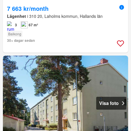
7 663 kr/month
Lägenhet
i 310 20, Laholms kommun, Hallands län
3
67 m²
Balkong
30+ dagar sedan
Visa foto