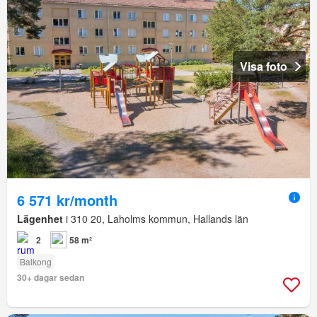
Visa foto
6 571 kr/month
Lägenhet
i 310 20, Laholms kommun, Hallands län
2
58 m²
Balkong
30+ dagar sedan