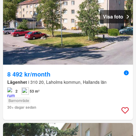
Visa foto
8 492 kr/month
Lägenhet
i 310 20, Laholms kommun, Hallands län
2
53 m²
Barnområde
30+ dagar sedan