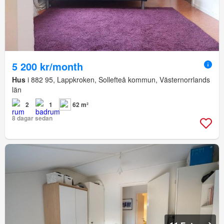
5 200 kr/month
Hus
i 882 95, Lappkroken, Sollefteå kommun, Västernorrlands
län
2
1
62 m²
8 dagar sedan