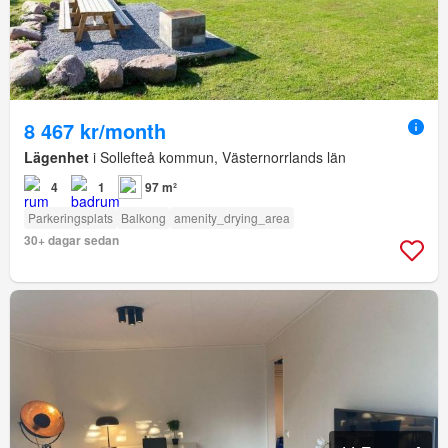
8 467 kr/month
Lägenhet
i Sollefteå kommun, Västernorrlands län
4
1
97 m²
Parkeringsplats
Balkong
amenity_drying_area
30+ dagar sedan