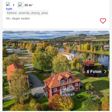
1
35 m²
Källare
amenity_drying_area
30+ dagar sedan
6 Foton