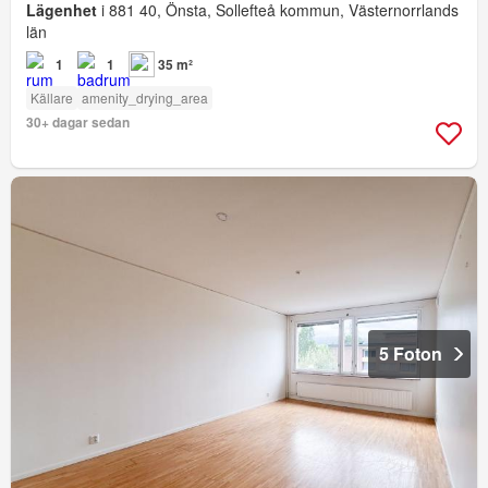
Lägenhet
i 881 40, Önsta, Sollefteå kommun, Västernorrlands
län
1
1
35 m²
Källare
amenity_drying_area
30+ dagar sedan
5 Foton