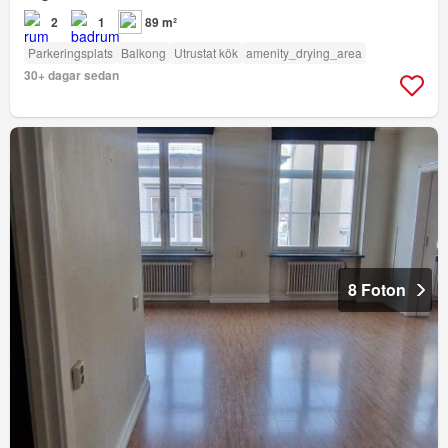
2
1
89 m²
Parkeringsplats
Balkong
Utrustat kök
amenity_drying_area
30+ dagar sedan
8 Foton