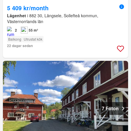
5 409 kr/month
Lägenhet
i 882 30, Långsele, Sollefteå kommun,
Västernorrlands län
2
55 m²
Balkong
Utrustat kök
22 dagar sedan
7 Foton