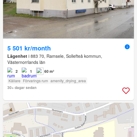
5 501 kr/month
Lägenhet
i 883 70, Ramsele, Sollefteå kommun,
Västernorrlands län
2
1
60 m²
Källare
Förvarings rum
amenity_drying_area
30+ dagar sedan