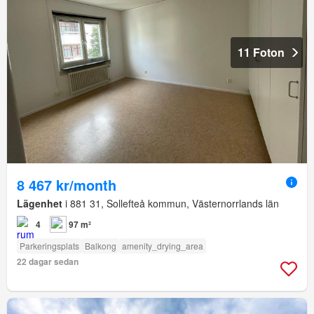
11 Foton
8 467 kr/month
Lägenhet
i 881 31, Sollefteå kommun, Västernorrlands län
4
97 m²
Parkeringsplats
Balkong
amenity_drying_area
22 dagar sedan