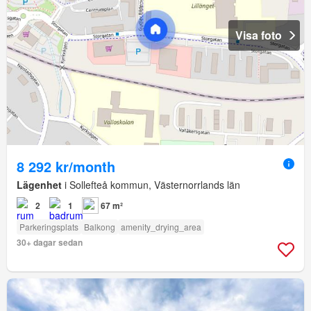
Visa foto
8 292 kr/month
Lägenhet
i Sollefteå kommun, Västernorrlands län
2
1
67 m²
Parkeringsplats
Balkong
amenity_drying_area
30+ dagar sedan