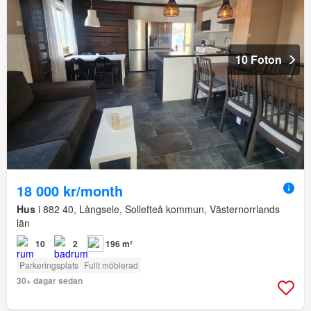
10 Foton
18 000 kr/month
Hus
i 882 40, Långsele, Sollefteå kommun, Västernorrlands
län
10
2
196 m²
Parkeringsplats
Fullt möblerad
30+ dagar sedan