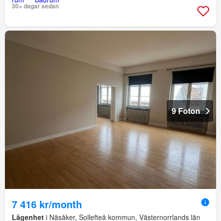
30+ dagar sedan
9 Foton
7 416 kr/month
Lägenhet
i Näsåker, Sollefteå kommun, Västernorrlands län