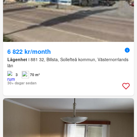
6 822 kr/month
Lägenhet
i 881 32, Billsta, Sollefteå kommun, Västernorrlands
län
3
70 m²
30+ dagar sedan