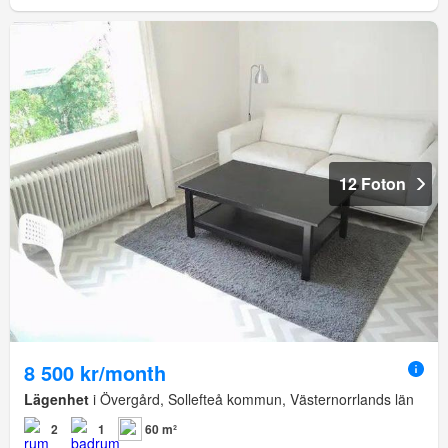
12 Foton
8 500 kr/month
Lägenhet
i Övergård, Sollefteå kommun, Västernorrlands län
2
1
60 m²