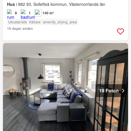
Hus
i 882 93, Sollefteå kommun, Västernorrlands län
8
1
140 m²
Utrustat kök
Källare
amenity_drying_area
16 dagar sedan
19 Foton