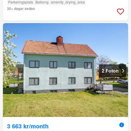
Parkeringsplats
Balkong
amenity_drying_area
30+ dagar sedan
2 Foton
3 663 kr/month