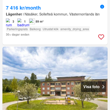
7 416 kr/month
Lägenhet
i Näsåker, Sollefteå kommun, Västernorrlands län
3
1
89 m²
Parkeringsplats
Balkong
Utrustat kök
amenity_drying_area
30+ dagar sedan
Visa foto