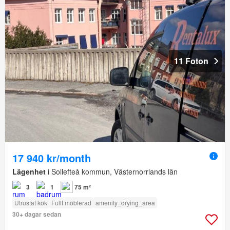
11 Foton
17 940 kr/month
Lägenhet
i Sollefteå kommun, Västernorrlands län
3
1
75 m²
Utrustat kök
Fullt möblerad
amenity_drying_area
30+ dagar sedan