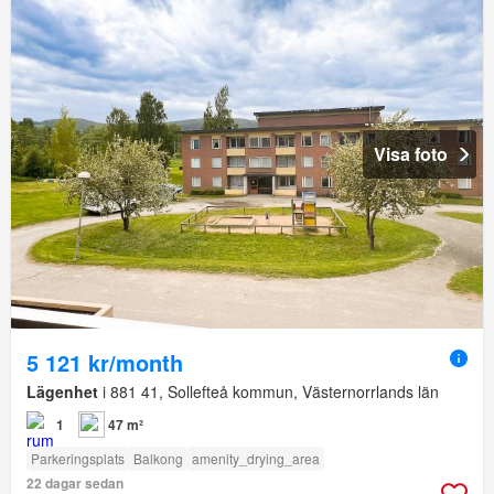
Visa foto
5 121 kr/month
Lägenhet
i 881 41, Sollefteå kommun, Västernorrlands län
1
47 m²
Parkeringsplats
Balkong
amenity_drying_area
22 dagar sedan