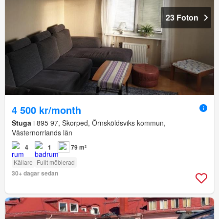
23 Foton
4 500 kr/month
Stuga
i 895 97, Skorped, Örnsköldsviks kommun,
Västernorrlands län
4
1
79 m²
Källare
Fullt möblerad
30+ dagar sedan