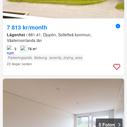
7 813 kr/month
Lägenhet
i 881 41, Djupön, Sollefteå kommun,
Västernorrlands län
3
78 m²
Parkeringsplats
Balkong
amenity_drying_area
22 dagar sedan
5 Foton