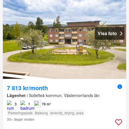
Visa foto
7 813 kr/month
Lägenhet
i Sollefteå kommun, Västernorrlands län
3
1
78 m²
Parkeringsplats
Balkong
amenity_drying_area
30+ dagar sedan