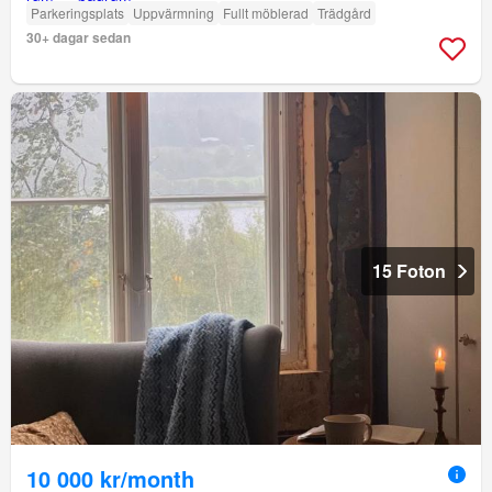
Parkeringsplats
Uppvärmning
Fullt möblerad
Trädgård
30+ dagar sedan
15 Foton
10 000 kr/month