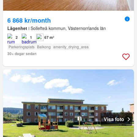
6 868 kr/month
Lägenhet
i Sollefteå kommun, Västernorrlands län
2
1
67 m²
Parkeringsplats
Balkong
amenity_drying_area
30+ dagar sedan
Visa foto