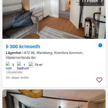
11 Foton
5 300 kr/month
Lägenhet
i 872 96, Marieberg, Kramfors kommun,
Västernorrlands län
3
1
70 m²
Utrustat kök
30+ dagar sedan