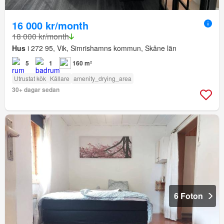
16 000 kr/month
18 000 kr/month
Hus
i 272 95, Vik, Simrishamns kommun, Skåne län
5
1
160 m²
Utrustat kök
Källare
amenity_drying_area
30+ dagar sedan
6 Foton