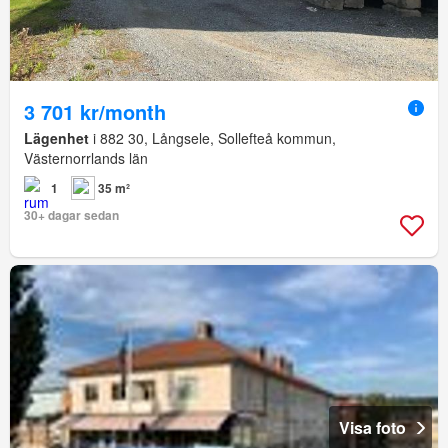
3 701 kr/month
Lägenhet
i 882 30, Långsele, Sollefteå kommun,
Västernorrlands län
1
35 m²
30+ dagar sedan
Visa foto