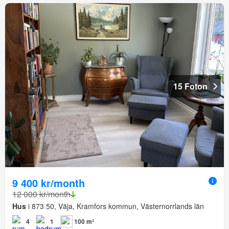
15 Foton
9 400 kr/month
12 000 kr/month
Hus
i 873 50, Väja, Kramfors kommun, Västernorrlands län
4
1
100 m²