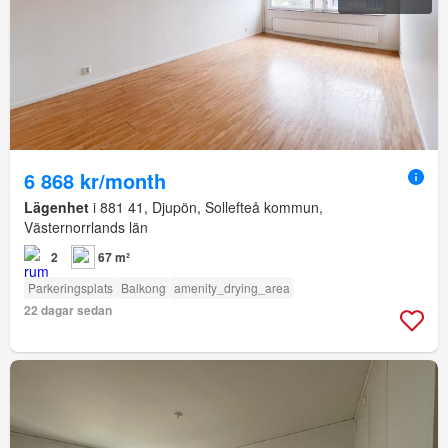
6 868 kr/month
Lägenhet
i 881 41, Djupön, Sollefteå kommun,
Västernorrlands län
2
67 m²
Parkeringsplats
Balkong
amenity_drying_area
22 dagar sedan