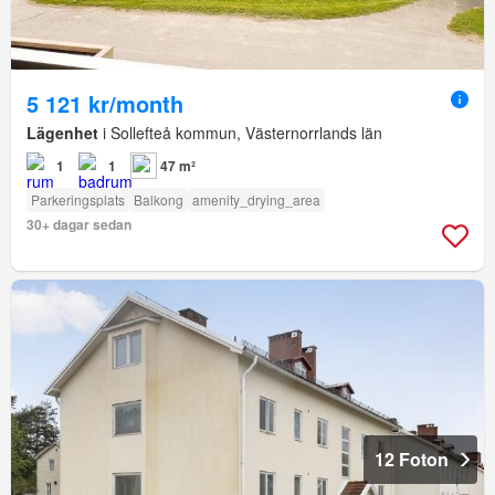
5 121 kr/month
Lägenhet
i Sollefteå kommun, Västernorrlands län
1
1
47 m²
Parkeringsplats
Balkong
amenity_drying_area
30+ dagar sedan
12 Foton