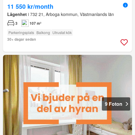
11 550 kr/month
Lägenhet
i 732 21, Arboga kommun, Västmanlands län
3
107 m²
Parkeringsplats
Balkong
Utrustat kök
30+ dagar sedan
9 Foton