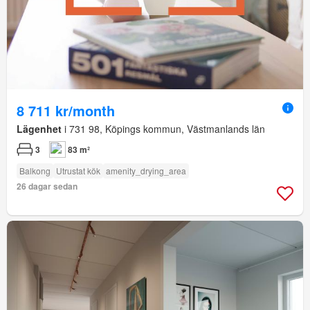
8 711 kr/month
Lägenhet
i 731 98, Köpings kommun, Västmanlands län
3
83 m²
Balkong
Utrustat kök
amenity_drying_area
26 dagar sedan