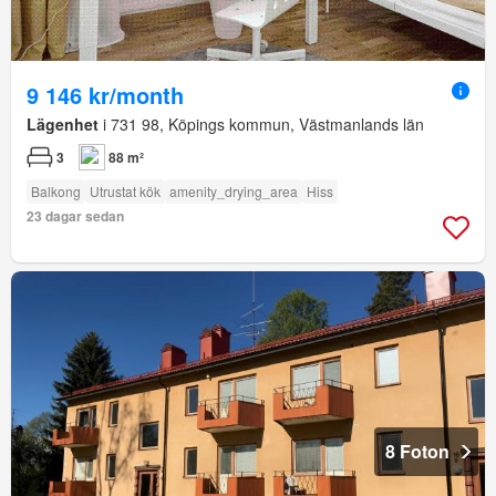
9 146 kr/month
Lägenhet
i 731 98, Köpings kommun, Västmanlands län
3
88 m²
Balkong
Utrustat kök
amenity_drying_area
Hiss
23 dagar sedan
8 Foton