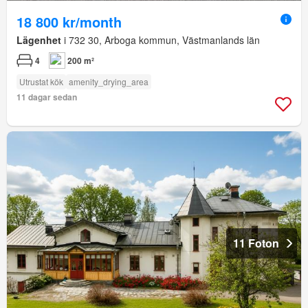
18 800 kr/month
Lägenhet
i 732 30, Arboga kommun, Västmanlands län
4
200 m²
Utrustat kök
amenity_drying_area
11 dagar sedan
11 Foton