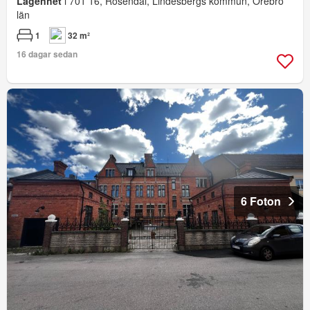
Lägenhet
i 701 16, Rosendal, Lindesbergs kommun, Örebro
län
1
32 m²
16 dagar sedan
6 Foton