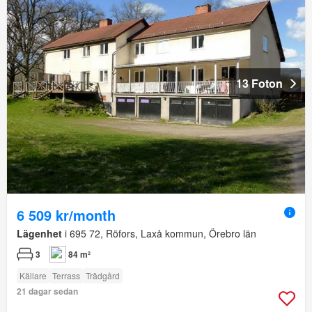
13 Foton
6 509 kr/month
Lägenhet
i 695 72, Röfors, Laxå kommun, Örebro län
3
84 m²
Källare
Terrass
Trädgård
21 dagar sedan