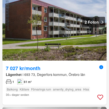
2 Foton
7 027 kr/month
Lägenhet
i 693 73, Degerfors kommun, Örebro län
1
61 m²
Balkong
Källare
Förvarings rum
amenity_drying_area
Hiss
30+ dagar sedan