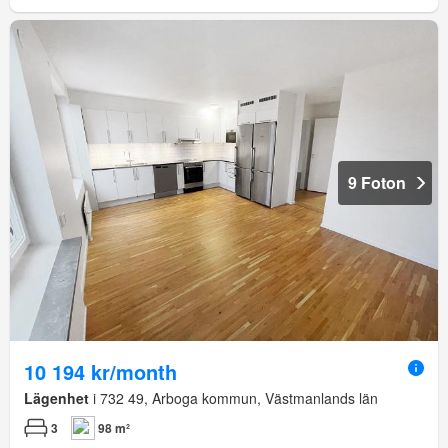
9 Foton
10 194 kr/month
Lägenhet
i 732 49, Arboga kommun, Västmanlands län
3
98 m²