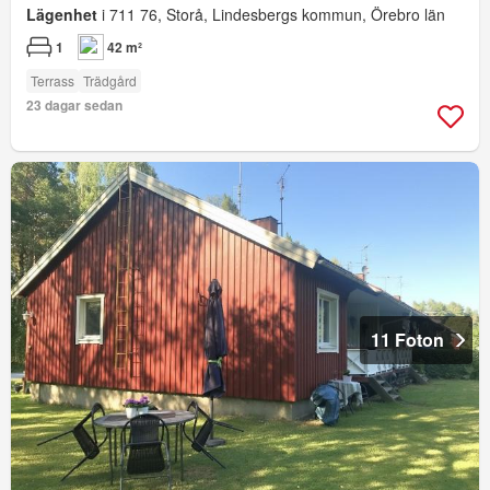
Lägenhet
i 711 76, Storå, Lindesbergs kommun, Örebro län
1
42 m²
Terrass
Trädgård
23 dagar sedan
11 Foton