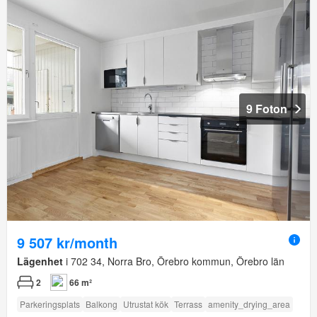
9 Foton
9 507 kr/month
Lägenhet
i 702 34, Norra Bro, Örebro kommun, Örebro län
2
66 m²
Parkeringsplats
Balkong
Utrustat kök
Terrass
amenity_drying_area