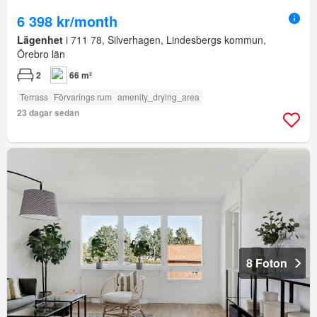
6 398 kr/month
Lägenhet
i 711 78, Silverhagen, Lindesbergs kommun,
Örebro län
2
66 m²
Terrass
Förvarings rum
amenity_drying_area
23 dagar sedan
8 Foton