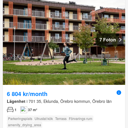
7 Foton
6 804 kr/month
Lägenhet
i 701 35, Eklunda, Örebro kommun, Örebro län
1
37 m²
Parkeringsplats
Utrustat kök
Terrass
Förvarings rum
amenity_drying_area