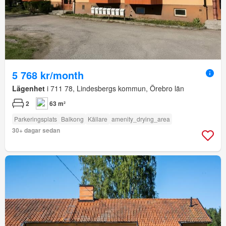
5 768 kr/month
Lägenhet
i 711 78, Lindesbergs kommun, Örebro län
2
63 m²
Parkeringsplats
Balkong
Källare
amenity_drying_area
30+ dagar sedan