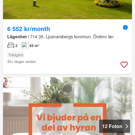
6 552 kr/month
Lägenhet
i 714 35, Ljusnarsbergs kommun, Örebro län
2
65 m²
Trädgård
30+ dagar sedan
12 Foton