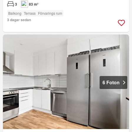
3
83 m²
Balkong
Terrass
Förvarings rum
3 dagar sedan
6 Foton