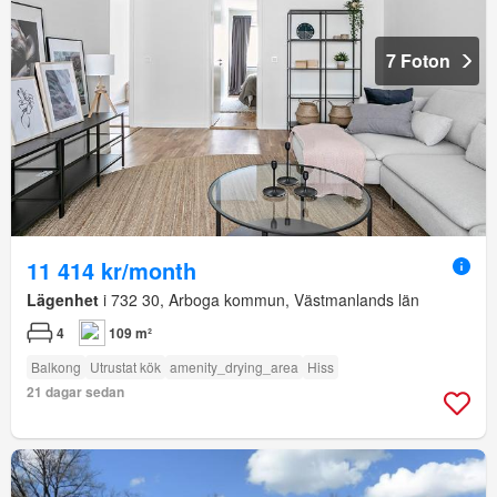
7 Foton
11 414 kr/month
Lägenhet
i 732 30, Arboga kommun, Västmanlands län
4
109 m²
Balkong
Utrustat kök
amenity_drying_area
Hiss
21 dagar sedan