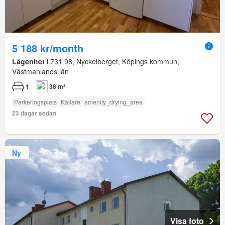
5 188 kr/month
Lägenhet
i 731 98, Nyckelberget, Köpings kommun,
Västmanlands län
1
38 m²
Parkeringsplats
Källare
amenity_drying_area
23 dagar sedan
Ny
Visa foto