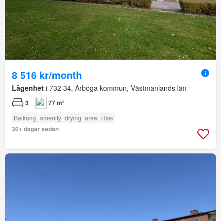
8 516 kr/month
Lägenhet
i 732 34, Arboga kommun, Västmanlands län
3
77 m²
Balkong
amenity_drying_area
Hiss
30+ dagar sedan