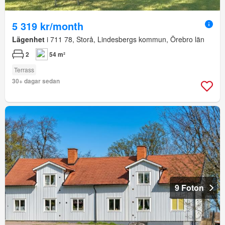
5 319 kr/month
Lägenhet
i 711 78, Storå, Lindesbergs kommun, Örebro län
2
54 m²
Terrass
30+ dagar sedan
9 Foton