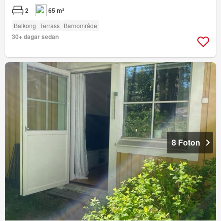
2
65 m²
Balkong
Terrass
Barnområde
30+ dagar sedan
8 Foton