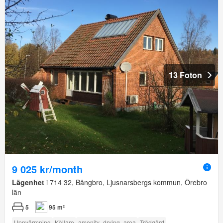
13 Foton
9 025 kr/month
Lägenhet
i 714 32, Bångbro, Ljusnarsbergs kommun, Örebro
län
5
95 m²
Uppvärmning
Källare
amenity_drying_area
Trädgård