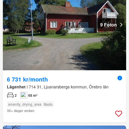
9 Foton
6 731 kr/month
Lägenhet
i 714 31, Ljusnarsbergs kommun, Örebro län
2
68 m²
amenity_drying_area
Bastu
30+ dagar sedan