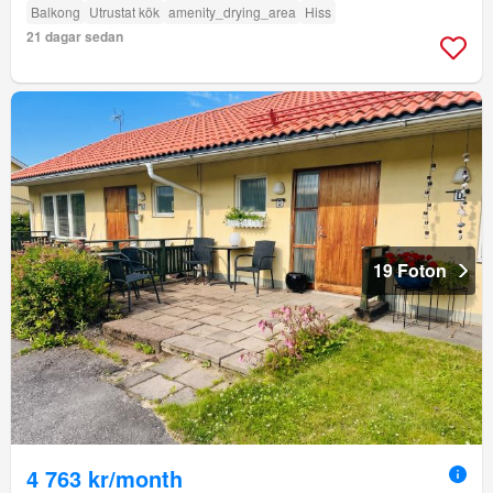
Balkong
Utrustat kök
amenity_drying_area
Hiss
21 dagar sedan
19 Foton
4 763 kr/month