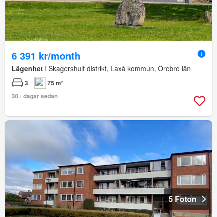
6 391 kr/month
Lägenhet
i Skagershult distrikt, Laxå kommun, Örebro län
3
75 m²
30+ dagar sedan
5 Foton