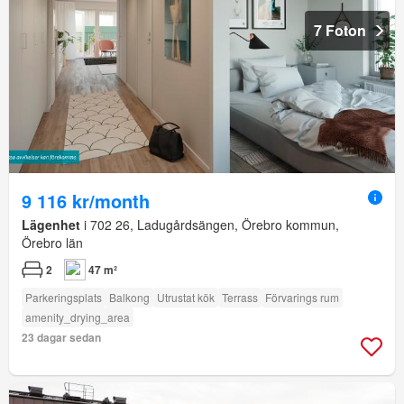
7 Foton
9 116 kr/month
Lägenhet
i 702 26, Ladugårdsängen, Örebro kommun,
Örebro län
2
47 m²
Parkeringsplats
Balkong
Utrustat kök
Terrass
Förvarings rum
amenity_drying_area
23 dagar sedan