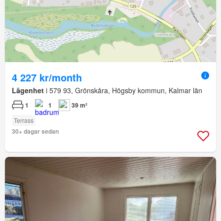
4 227 kr/month
Lägenhet
i 579 93, Grönskåra, Högsby kommun, Kalmar län
1
1
39 m²
Terrass
30+ dagar sedan