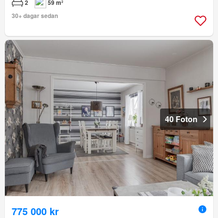
2
59 m²
30+ dagar sedan
40 Foton
775 000 kr