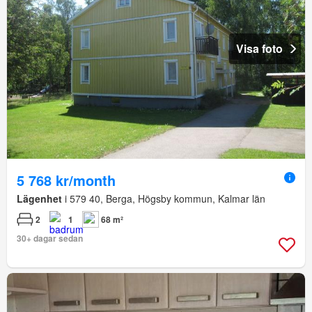
Visa foto
5 768 kr/month
Lägenhet
i 579 40, Berga, Högsby kommun, Kalmar län
2
1
68 m²
30+ dagar sedan