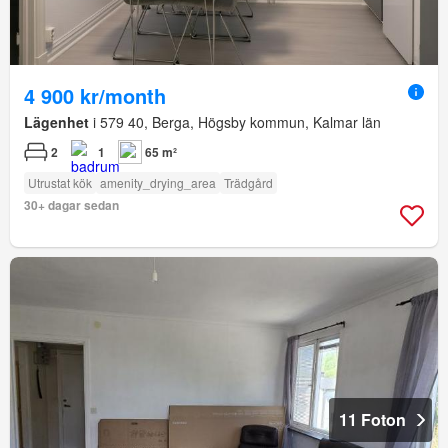
4 900 kr/month
Lägenhet
i 579 40, Berga, Högsby kommun, Kalmar län
2
1
65 m²
Utrustat kök
amenity_drying_area
Trädgård
30+ dagar sedan
11 Foton