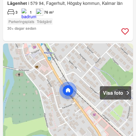
Lägenhet
i 579 94, Fagerhult, Högsby kommun, Kalmar län
3
1
76 m²
Parkeringsplats
Trädgård
30+ dagar sedan
Visa foto