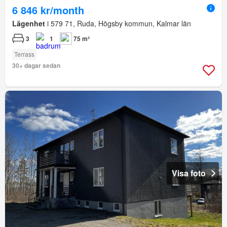
6 846 kr/month
Lägenhet
i 579 71, Ruda, Högsby kommun, Kalmar län
3
1
75 m²
Terrass
30+ dagar sedan
Visa foto