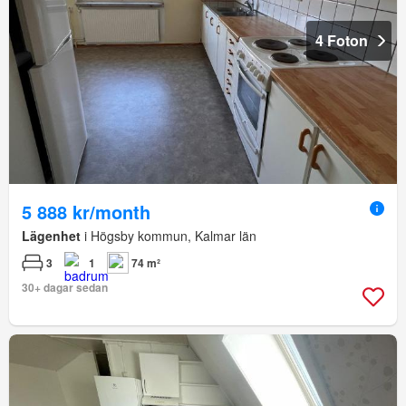
4 Foton
5 888 kr/month
Lägenhet
i Högsby kommun, Kalmar län
3
1
74 m²
30+ dagar sedan