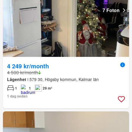
7 Foton
4 249 kr/month
4 500 kr/month
Lägenhet
i 579 30, Högsby kommun, Kalmar län
1
1
29 m²
1 dag sedan