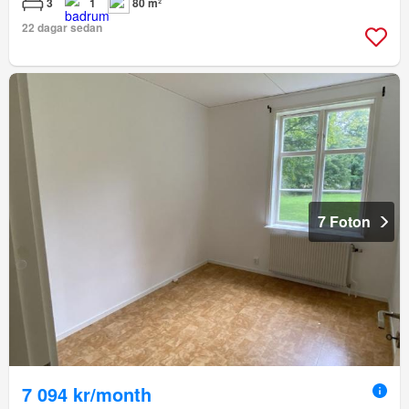
3
1
80 m²
22 dagar sedan
7 Foton
7 094 kr/month