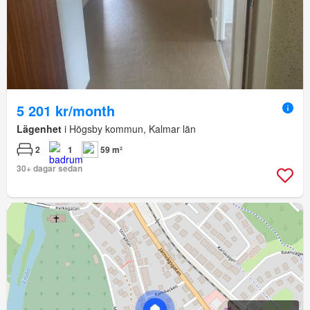
5 201 kr/month
Lägenhet
i Högsby kommun, Kalmar län
2
1
59 m²
30+ dagar sedan