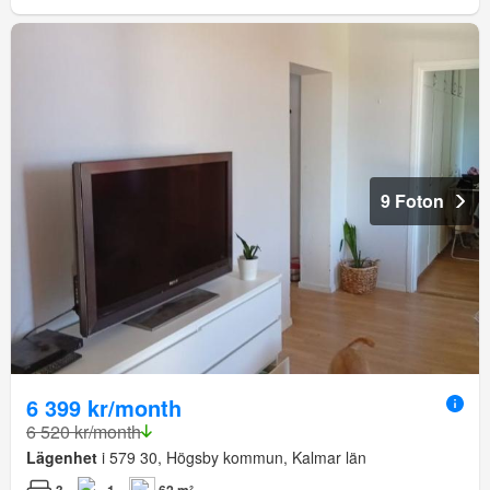
9 Foton
6 399 kr/month
6 520 kr/month
Lägenhet
i 579 30, Högsby kommun, Kalmar län
3
1
62 m²