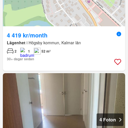
4 419 kr/month
Lägenhet
i Högsby kommun, Kalmar län
2
1
52 m²
30+ dagar sedan
4 Foton