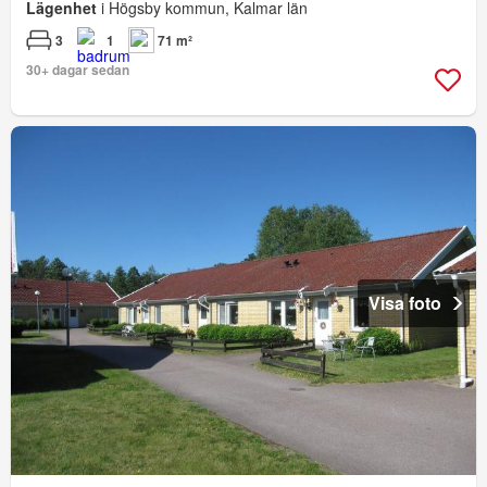
Lägenhet
i Högsby kommun, Kalmar län
3
1
71 m²
30+ dagar sedan
Visa foto