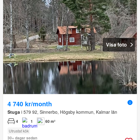
Visa foto
4 740 kr/month
Stuga
i 579 92, Sinnerbo, Högsby kommun, Kalmar län
4
1
60 m²
Utrustat kök
30+ dagar sedan