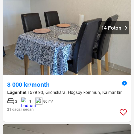
14 Foton
8 000 kr/month
Lägenhet
i 579 93, Grönskåra, Högsby kommun, Kalmar län
2
1
80 m²
21 dagar sedan