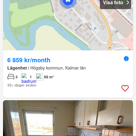
Visa foto
6 859 kr/month
Lägenhet
i Högsby kommun, Kalmar län
3
1
88 m²
30+ dagar sedan