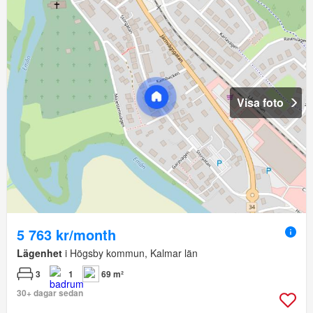
Visa foto
5 763 kr/month
Lägenhet
i Högsby kommun, Kalmar län
3
1
69 m²
30+ dagar sedan