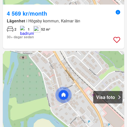
4 569 kr/month
Lägenhet
i Högsby kommun, Kalmar län
2
1
52 m²
30+ dagar sedan
Visa foto