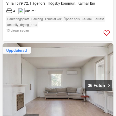
Villa
i 579 72, Fågelfors, Högsby kommun, Kalmar län
4
881 m²
Parkeringsplats
Balkong
Utrustat kök
Öppen spis
Källare
Terrass
amenity_drying_area
13 dagar sedan
Uppdaterad
36 Foton