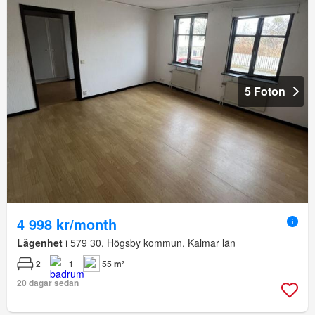
5 Foton
4 998 kr/month
Lägenhet
i 579 30, Högsby kommun, Kalmar län
2
1
55 m²
20 dagar sedan