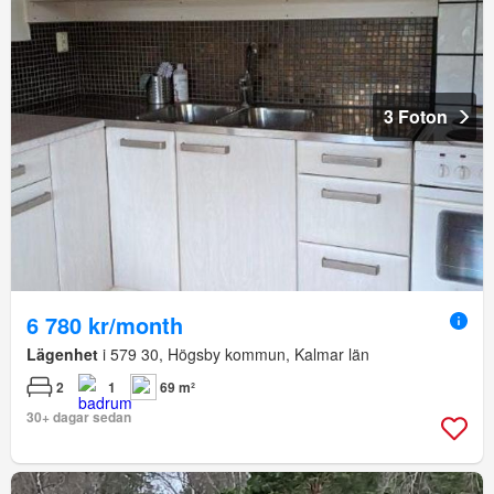
3 Foton
6 780 kr/month
Lägenhet
i 579 30, Högsby kommun, Kalmar län
2
1
69 m²
30+ dagar sedan