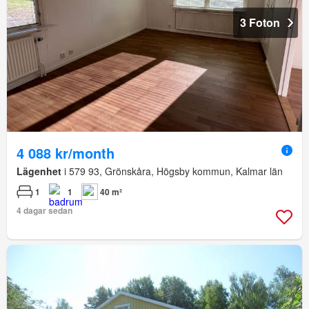
3 Foton
4 088 kr/month
Lägenhet
i 579 93, Grönskåra, Högsby kommun, Kalmar län
1
1
40 m²
4 dagar sedan