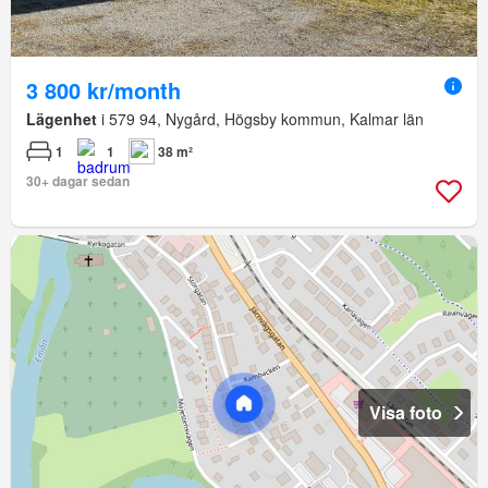
3 800 kr/month
Lägenhet
i 579 94, Nygård, Högsby kommun, Kalmar län
1
1
38 m²
30+ dagar sedan
Visa foto