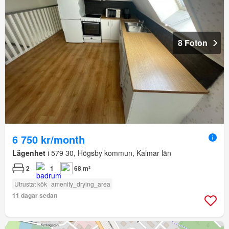
8 Foton
6 750 kr/month
Lägenhet
i 579 30, Högsby kommun, Kalmar län
2
1
68 m²
Utrustat kök
amenity_drying_area
11 dagar sedan