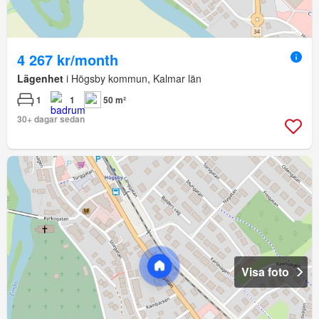
4 267 kr/month
Lägenhet
i Högsby kommun, Kalmar län
1
1
50 m²
30+ dagar sedan
Visa foto