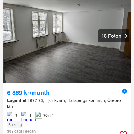
18 Foton
6 869 kr/month
Lägenhet
i 697 93, Hjortkvarn, Hallsbergs kommun, Örebro
län
3
1
76 m²
Balkong
30+ dagar sedan