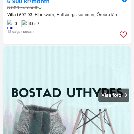
6 900 kr/month
8 000 kr/month
Villa
i 697 93, Hjortkvarn, Hallsbergs kommun, Örebro län
3
93 m²
12 dagar sedan
Visa foto