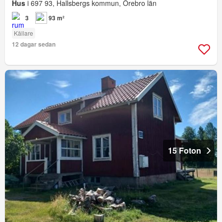
Hus
i 697 93, Hallsbergs kommun, Örebro län
3
93 m²
Källare
12 dagar sedan
15 Foton