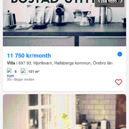
Visa foto
11 750 kr/month
Villa
i 697 93, Hjortkvarn, Hallsbergs kommun, Örebro län
6
151 m²
30+ dagar sedan