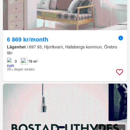
6 869 kr/month
Lägenhet
i 697 93, Hjortkvarn, Hallsbergs kommun, Örebro
län
3
76 m²
30+ dagar sedan