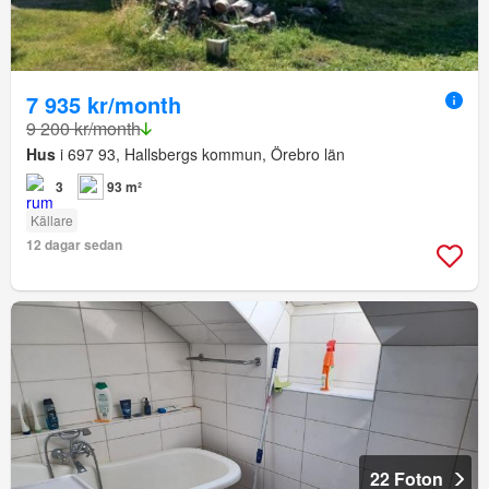
7 935 kr/month
9 200 kr/month
Hus
i 697 93, Hallsbergs kommun, Örebro län
3
93 m²
Källare
12 dagar sedan
22 Foton