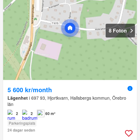
8 Foton
5 600 kr/month
Lägenhet
i 697 93, Hjortkvarn, Hallsbergs kommun, Örebro
län
2
2
60 m²
Parkeringsplats
24 dagar sedan