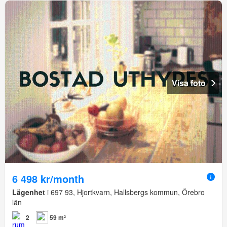
Visa foto
6 498 kr/month
Lägenhet
i 697 93, Hjortkvarn, Hallsbergs kommun, Örebro
län
2
59 m²