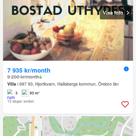
Visa foto
7 935 kr/month
9 200 kr/month
Villa
i 697 93, Hjortkvarn, Hallsbergs kommun, Örebro län
3
93 m²
12 dagar sedan