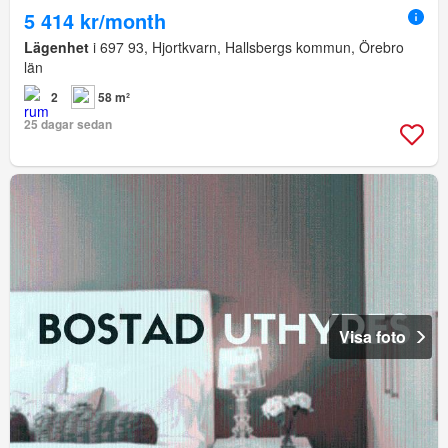
5 414 kr/month
Lägenhet
i 697 93, Hjortkvarn, Hallsbergs kommun, Örebro
län
2
58 m²
25 dagar sedan
Visa foto