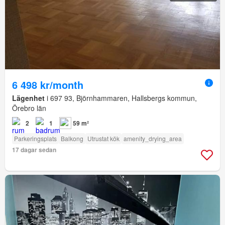
6 498 kr/month
Lägenhet
i 697 93, Björnhammaren, Hallsbergs kommun,
Örebro län
2
1
59 m²
Parkeringsplats
Balkong
Utrustat kök
amenity_drying_area
17 dagar sedan