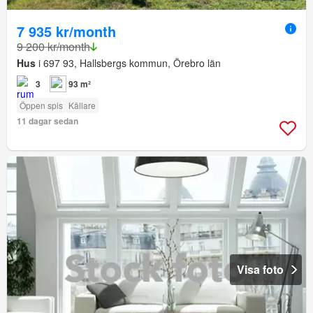
7 935 kr/month
9 200 kr/month
Hus
i 697 93, Hallsbergs kommun, Örebro län
3
93 m²
Öppen spis
Källare
11 dagar sedan
Visa foto