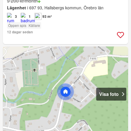
9 200 kr/month
Lägenhet
i 697 93, Hallsbergs kommun, Örebro län
3
1
93 m²
Öppen spis
Källare
12 dagar sedan
Visa foto