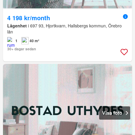
4 198 kr/month
Lägenhet
i 697 93, Hjortkvarn, Hallsbergs kommun, Örebro
län
1
40 m²
30+ dagar sedan
Visa foto