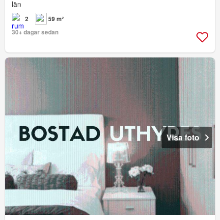
län
2
59 m²
30+ dagar sedan
Visa foto