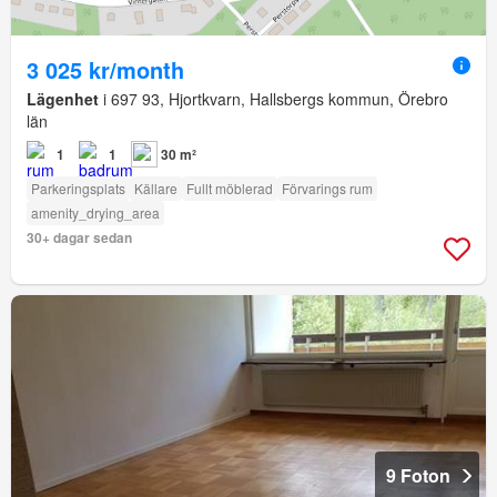
3 025 kr/month
Lägenhet
i 697 93, Hjortkvarn, Hallsbergs kommun, Örebro
län
1
1
30 m²
Parkeringsplats
Källare
Fullt möblerad
Förvarings rum
amenity_drying_area
30+ dagar sedan
9 Foton