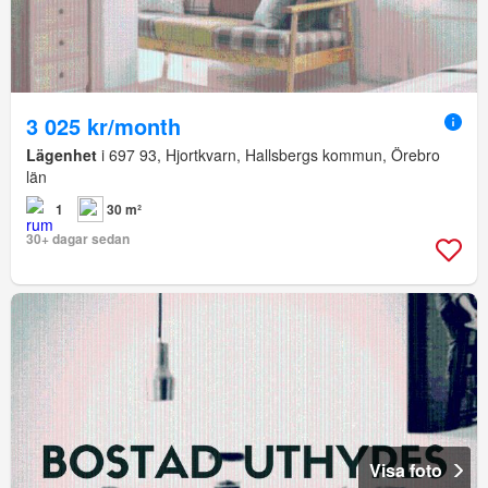
3 025 kr/month
Lägenhet
i 697 93, Hjortkvarn, Hallsbergs kommun, Örebro
län
1
30 m²
30+ dagar sedan
Visa foto