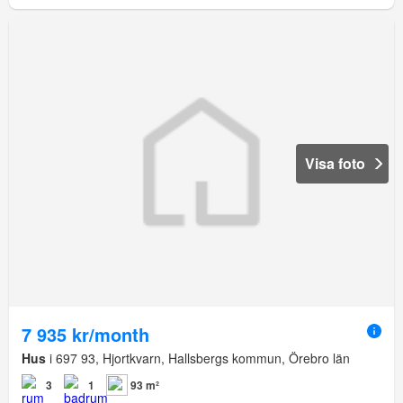
Visa foto
7 935 kr/month
Hus
i 697 93, Hjortkvarn, Hallsbergs kommun, Örebro län
3
1
93 m²