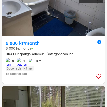
6 900 kr/month
8 000 kr/month
Hus
i Finspångs kommun, Östergötlands län
3
1
93 m²
Öppen spis
Källare
12 dagar sedan