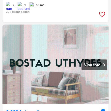
2
1
58 m²
30+ dagar sedan
Visa foto