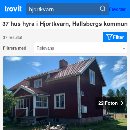
Favoriter
37 hus hyra i Hjortkvarn, Hallsbergs kommun
Filter
37 resultat
Filtrera med
22 Foton