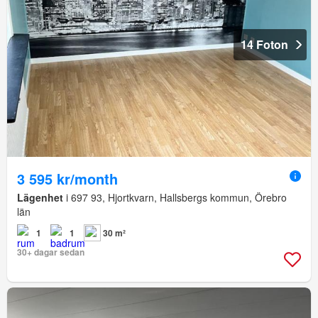
14 Foton
3 595 kr/month
Lägenhet
i 697 93, Hjortkvarn, Hallsbergs kommun, Örebro
län
1
1
30 m²
30+ dagar sedan