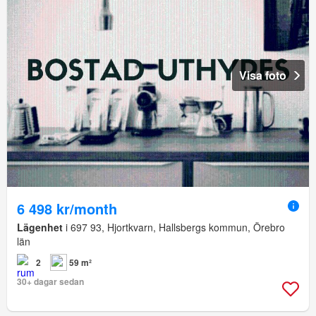
Visa foto
6 498 kr/month
Lägenhet
i 697 93, Hjortkvarn, Hallsbergs kommun, Örebro
län
2
59 m²
30+ dagar sedan