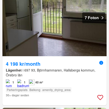
7 Foton
4 198 kr/month
Lägenhet
i 697 93, Björnhammaren, Hallsbergs kommun,
Örebro län
1
1
40 m²
Parkeringsplats
Balkong
amenity_drying_area
30+ dagar sedan