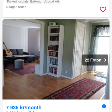
Parkeringsplats
Balkong
Utrustat kök
4 dagar sedan
22 Foton
7 935 kr/month