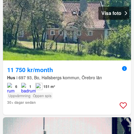
Visa foto
11 750 kr/month
Hus
i 697 93, Bo, Hallsbergs kommun, Örebro län
6
1
151 m²
Uppvärmning
Öppen spis
30+ dagar sedan