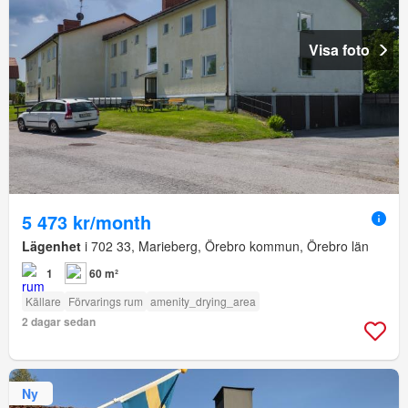
Visa foto
5 473 kr/month
Lägenhet
i 702 33, Marieberg, Örebro kommun, Örebro län
1
60 m²
Källare
Förvarings rum
amenity_drying_area
2 dagar sedan
Ny