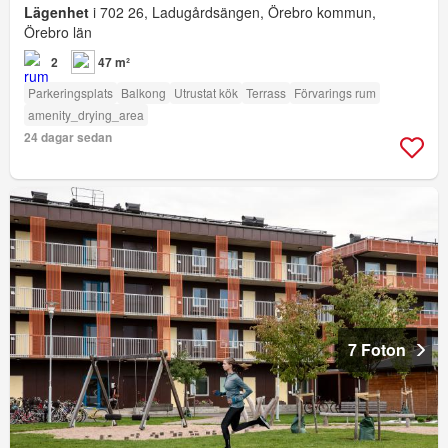
Lägenhet
i 702 26, Ladugårdsängen, Örebro kommun,
Örebro län
2
47 m²
Parkeringsplats
Balkong
Utrustat kök
Terrass
Förvarings rum
amenity_drying_area
24 dagar sedan
7 Foton