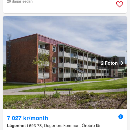
29 dagar sedan
2 Foton
7 027 kr/month
Lägenhet
i 693 73, Degerfors kommun, Örebro län