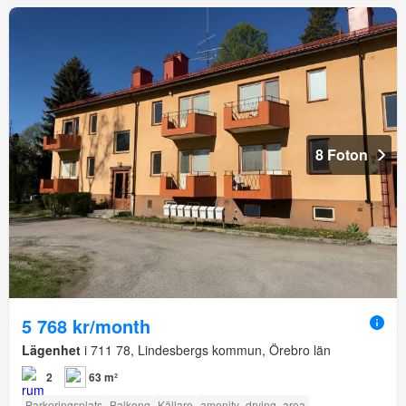
8 Foton
5 768 kr/month
Lägenhet
i 711 78, Lindesbergs kommun, Örebro län
2
63 m²
Parkeringsplats
Balkong
Källare
amenity_drying_area