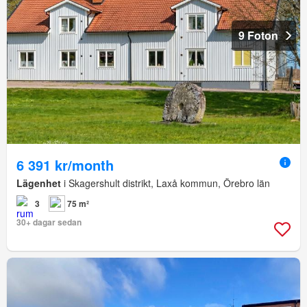
9 Foton
6 391 kr/month
Lägenhet
i Skagershult distrikt, Laxå kommun, Örebro län
3
75 m²
30+ dagar sedan