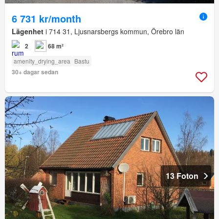
6 731 kr/month
Lägenhet
i 714 31, Ljusnarsbergs kommun, Örebro län
2
68 m²
amenity_drying_area
Bastu
30+ dagar sedan
13 Foton