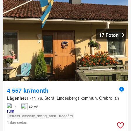
17 Foton
4 557 kr/month
Lägenhet
i 711 76, Storå, Lindesbergs kommun, Örebro län
1
42 m²
Terrass
amenity_drying_area
Trädgård
1 dag sedan