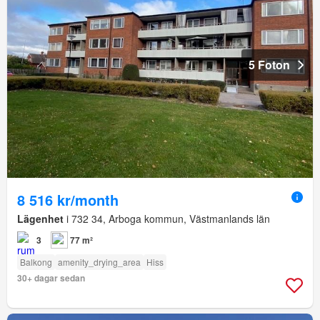
5 Foton
8 516 kr/month
Lägenhet
i 732 34, Arboga kommun, Västmanlands län
3
77 m²
Balkong
amenity_drying_area
Hiss
30+ dagar sedan