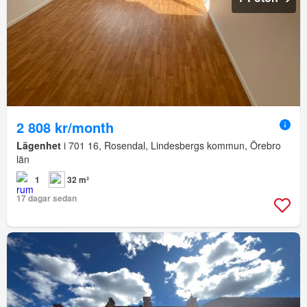
2 808 kr/month
Lägenhet
i 701 16, Rosendal, Lindesbergs kommun, Örebro
län
1
32 m²
17 dagar sedan