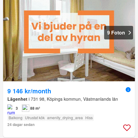
9 Foton
9 146 kr/month
Lägenhet
i 731 98, Köpings kommun, Västmanlands län
3
88 m²
Balkong
Utrustat kök
amenity_drying_area
Hiss
24 dagar sedan