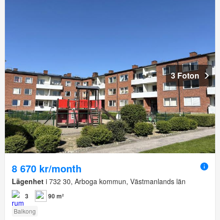
3 Foton
8 670 kr/month
Lägenhet
i 732 30, Arboga kommun, Västmanlands län
3
90 m²
Balkong