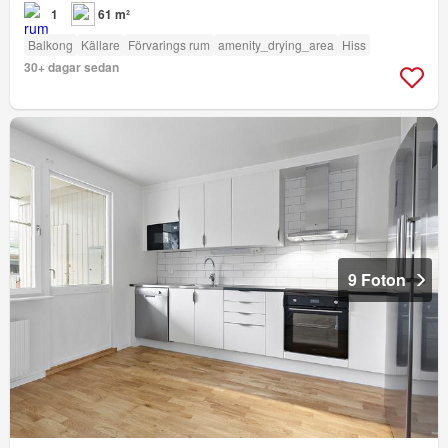
1
61 m²
Balkong
Källare
Förvarings rum
amenity_drying_area
Hiss
30+ dagar sedan
9 Foton