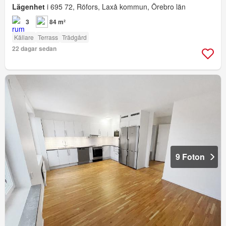
Lägenhet
i 695 72, Röfors, Laxå kommun, Örebro län
3
84 m²
Källare
Terrass
Trädgård
22 dagar sedan
9 Foton