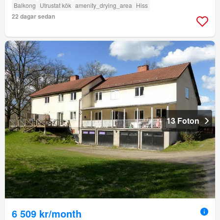
Balkong
Utrustat kök
amenity_drying_area
Hiss
22 dagar sedan
13 Foton
6 509 kr/month