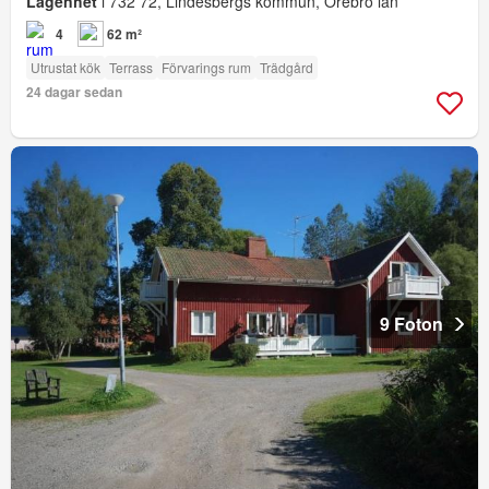
Lägenhet
i 732 72, Lindesbergs kommun, Örebro län
4
62 m²
Utrustat kök
Terrass
Förvarings rum
Trädgård
24 dagar sedan
9 Foton