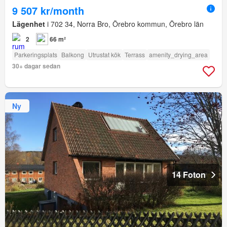
9 507 kr/month
Lägenhet
i 702 34, Norra Bro, Örebro kommun, Örebro län
2
66 m²
Parkeringsplats
Balkong
Utrustat kök
Terrass
amenity_drying_area
30+ dagar sedan
Ny
14 Foton