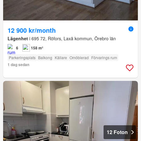
12 900 kr/month
Lägenhet
i 695 72, Röfors, Laxå kommun, Örebro län
6
158 m²
Parkeringsplats
Balkong
Källare
Omöblerad
Förvarings rum
1 dag sedan
12 Foton