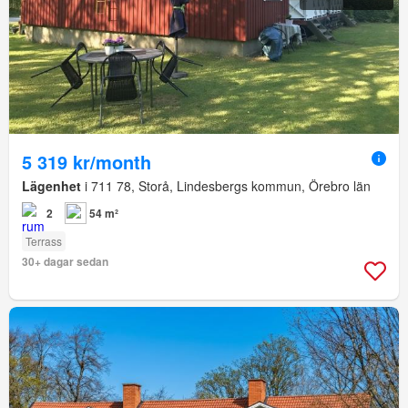
5 319 kr/month
Lägenhet
i 711 78, Storå, Lindesbergs kommun, Örebro län
2
54 m²
Terrass
30+ dagar sedan