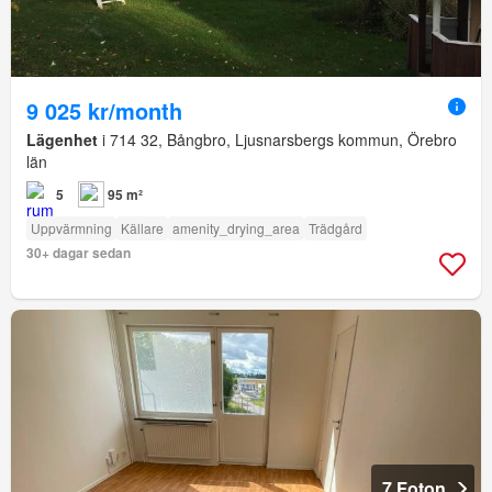
9 025 kr/month
Lägenhet
i 714 32, Bångbro, Ljusnarsbergs kommun, Örebro
län
5
95 m²
Uppvärmning
Källare
amenity_drying_area
Trädgård
30+ dagar sedan
7 Foton