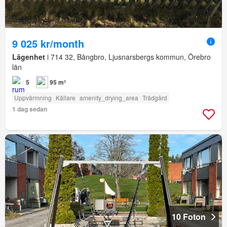
9 025 kr/month
Lägenhet
i 714 32, Bångbro, Ljusnarsbergs kommun, Örebro
län
5
95 m²
Uppvärmning
Källare
amenity_drying_area
Trädgård
1 dag sedan
10 Foton