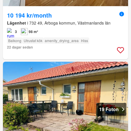
10 194 kr/month
Lägenhet
i 732 49, Arboga kommun, Västmanlands län
3
98 m²
Balkong
Utrustat kök
amenity_drying_area
Hiss
22 dagar sedan
19 Foton