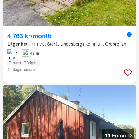
4 763 kr/month
Lägenhet
i 711 76, Storå, Lindesbergs kommun, Örebro län
1
42 m²
Terrass
Trädgård
24 dagar sedan
11 Foton