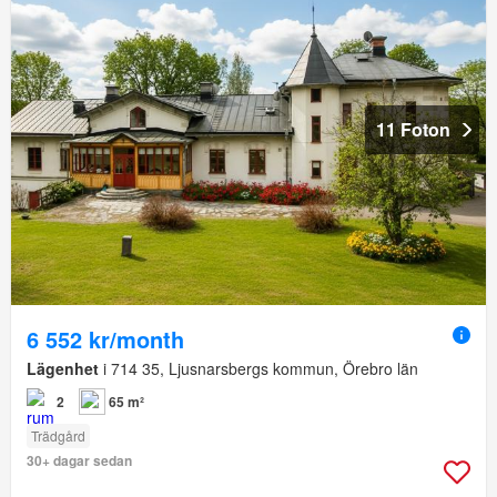
11 Foton
6 552 kr/month
Lägenhet
i 714 35, Ljusnarsbergs kommun, Örebro län
2
65 m²
Trädgård
30+ dagar sedan