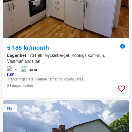
5 188 kr/month
Lägenhet
i 731 98, Nyckelberget, Köpings kommun,
Västmanlands län
1
38 m²
Parkeringsplats
Källare
amenity_drying_area
24 dagar sedan
Ny