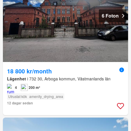
6 Foton
18 800 kr/month
Lägenhet
i 732 30, Arboga kommun, Västmanlands län
4
200 m²
Utrustat kök
amenity_drying_area
12 dagar sedan