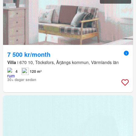
7 500 kr/month
Villa
i 670 10, Töcksfors, Årjängs kommun, Värmlands län
4
120 m²
30+ dagar sedan