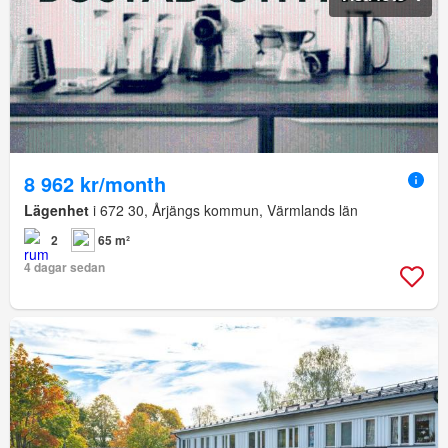
8 962 kr/month
Lägenhet
i 672 30, Årjängs kommun, Värmlands län
2
65 m²
4 dagar sedan