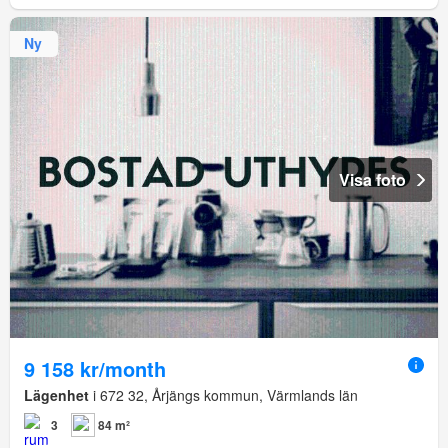
Ny
Visa foto
9 158 kr/month
Lägenhet
i 672 32, Årjängs kommun, Värmlands län
3
84 m²