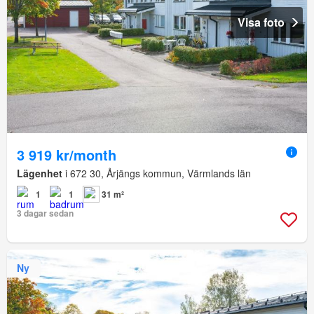
Visa foto
3 919 kr/month
Lägenhet
i 672 30, Årjängs kommun, Värmlands län
1
1
31 m²
3 dagar sedan
Ny