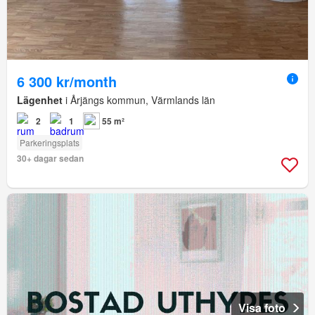
6 300 kr/month
Lägenhet
i Årjängs kommun, Värmlands län
2
1
55 m²
Parkeringsplats
30+ dagar sedan
Visa foto