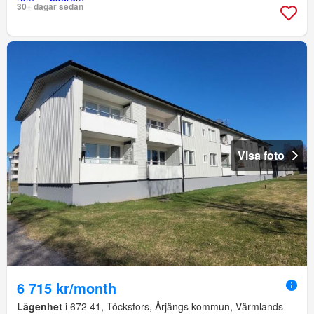
30+ dagar sedan
Visa foto
6 715 kr/month
Lägenhet
i 672 41, Töcksfors, Årjängs kommun, Värmlands