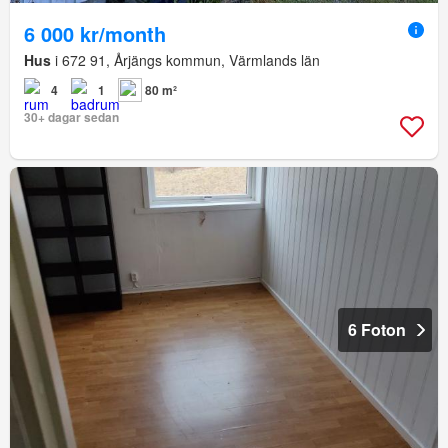
6 000 kr/month
Hus
i 672 91, Årjängs kommun, Värmlands län
4
1
80 m²
30+ dagar sedan
6 Foton