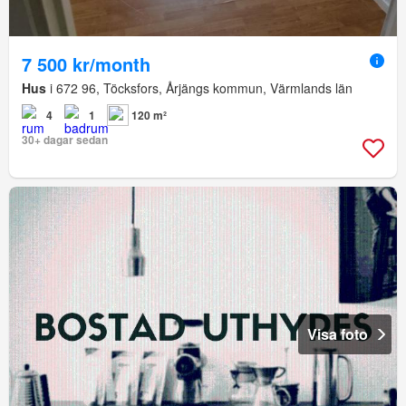
7 500 kr/month
Hus
i 672 96, Töcksfors, Årjängs kommun, Värmlands län
4
1
120 m²
30+ dagar sedan
Visa foto