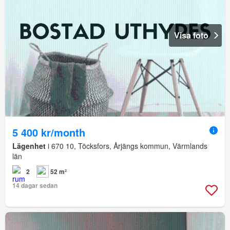
Visa foto
5 400 kr/month
Lägenhet
i 670 10, Töcksfors, Årjängs kommun, Värmlands
län
2
52 m²
14 dagar sedan