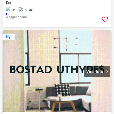
län
2
53 m²
4 dagar sedan
Ny
Visa foto