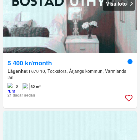
Visa foto
5 400 kr/month
Lägenhet
i 670 10, Töcksfors, Årjängs kommun, Värmlands
län
2
62 m²
21 dagar sedan