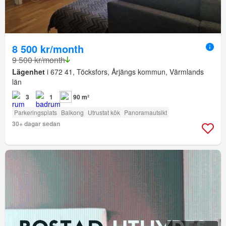
8 500 kr/month
9 500 kr/month
Lägenhet
i 672 41, Töcksfors, Årjängs kommun, Värmlands
län
3
1
90 m²
Parkeringsplats
Balkong
Utrustat kök
Panoramautsikt
30+ dagar sedan