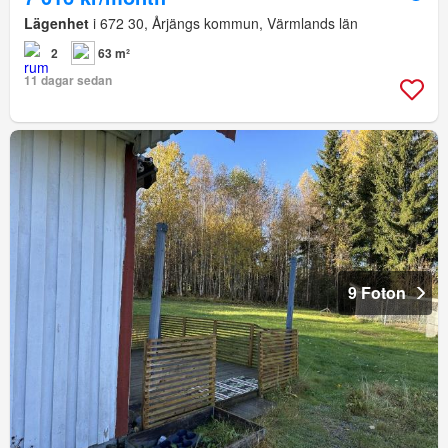
Lägenhet
i 672 30, Årjängs kommun, Värmlands län
2
63 m²
11 dagar sedan
9 Foton