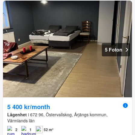
5 Foton
5 400 kr/month
Lägenhet
i 672 96, Östervallskog, Årjängs kommun,
Värmlands län
2
1
52 m²