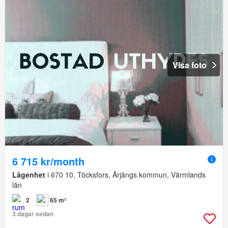
Visa foto
6 715 kr/month
Lägenhet
i 670 10, Töcksfors, Årjängs kommun, Värmlands
län
2
65 m²
3 dagar sedan