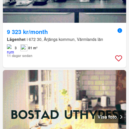
9 323 kr/month
Lägenhet
i 672 30, Årjängs kommun, Värmlands län
3
81 m²
11 dagar sedan
Visa foto