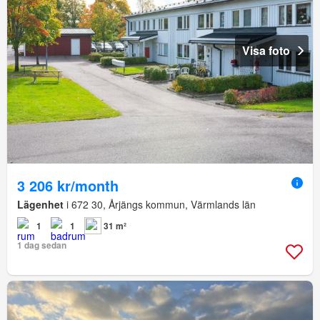
Visa foto
3 206 kr/month
Lägenhet
i 672 30, Årjängs kommun, Värmlands län
1
1
31 m²
1 dag sedan