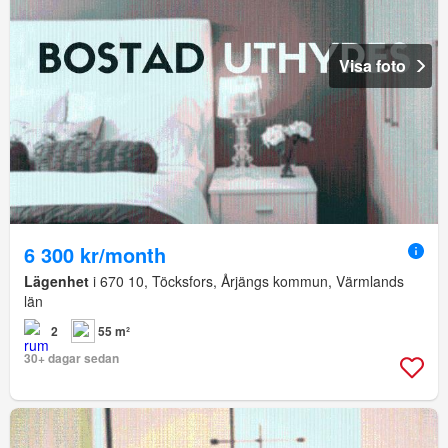
Visa foto
6 300 kr/month
Lägenhet
i 670 10, Töcksfors, Årjängs kommun, Värmlands
län
2
55 m²
30+ dagar sedan