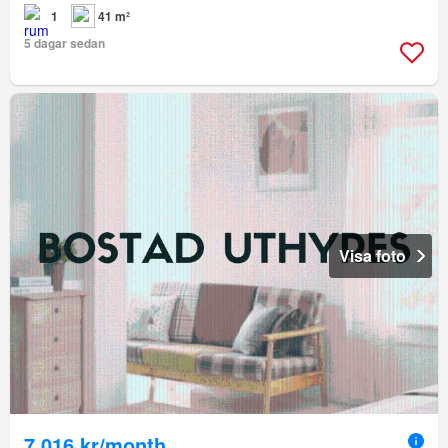
1
41 m²
5 dagar sedan
Visa foto
7 016 kr/month