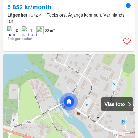
5 852 kr/month
Lägenhet
i 672 41, Töcksfors, Årjängs kommun, Värmlands
län
2
1
53 m²
4 dagar sedan
Visa foto