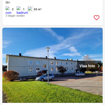
län
2
1
65 m²
3 dagar sedan
Visa foto