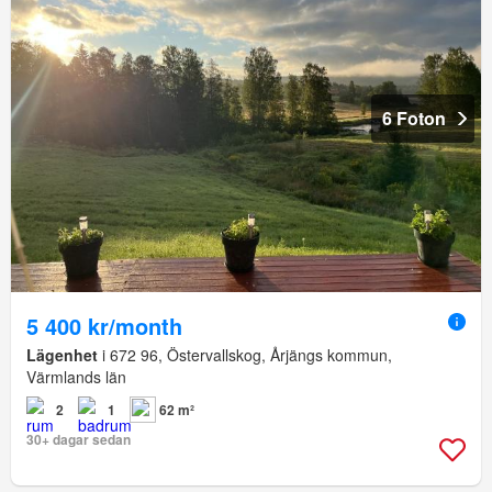
6 Foton
5 400 kr/month
Lägenhet
i 672 96, Östervallskog, Årjängs kommun,
Värmlands län
2
1
62 m²
30+ dagar sedan