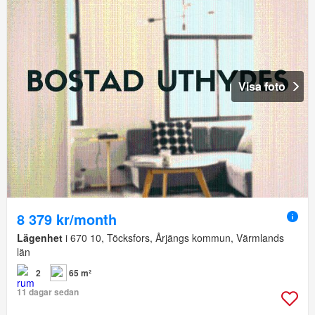
Visa foto
8 379 kr/month
Lägenhet
i 670 10, Töcksfors, Årjängs kommun, Värmlands
län
2
65 m²
11 dagar sedan