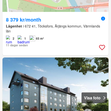
8 379 kr/month
Lägenhet
i 672 41, Töcksfors, Årjängs kommun, Värmlands
län
2
1
65 m²
11 dagar sedan
Visa foto