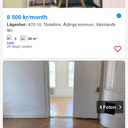
8 500 kr/month
Lägenhet
i 670 10, Töcksfors, Årjängs kommun, Värmlands
län
3
90 m²
26 dagar sedan
4 Foton