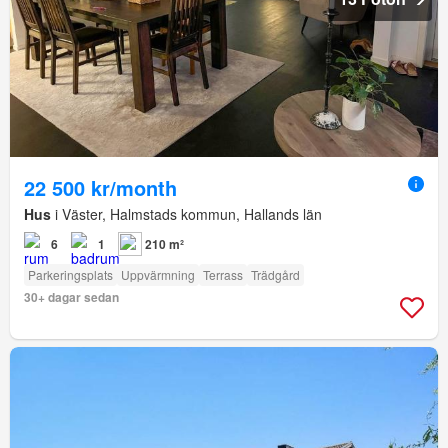
22 500 kr/month
Hus
i Väster, Halmstads kommun, Hallands län
6
1
210 m²
Parkeringsplats
Uppvärmning
Terrass
Trädgård
30+ dagar sedan