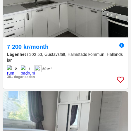
7 200 kr/month
Lägenhet
i 302 53, Gustavsfält, Halmstads kommun, Hallands
län
2
1
50 m²
30+ dagar sedan