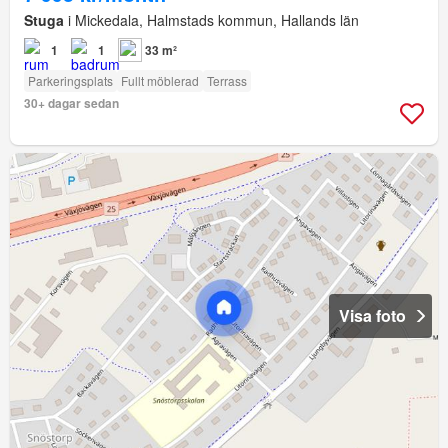
Stuga
i Mickedala, Halmstads kommun, Hallands län
1
1
33 m²
Parkeringsplats
Fullt möblerad
Terrass
30+ dagar sedan
Visa foto