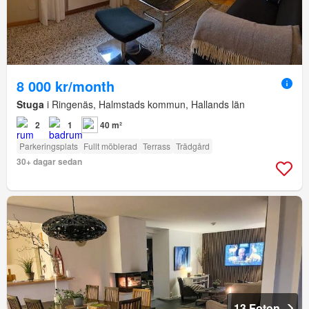
8 000 kr/month
Stuga
i Ringenäs, Halmstads kommun, Hallands län
2
1
40 m²
Parkeringsplats
Fullt möblerad
Terrass
Trädgård
30+ dagar sedan
13 Foton