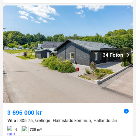
34 Foton
3 695 000 kr
Villa
i 305 75, Getinge, Halmstads kommun, Hallands län
6
730 m²