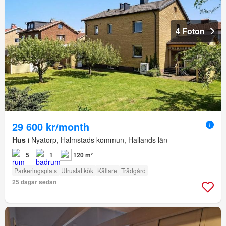
4 Foton
29 600 kr/month
Hus
i Nyatorp, Halmstads kommun, Hallands län
5
1
120 m²
Parkeringsplats
Utrustat kök
Källare
Trädgård
25 dagar sedan