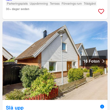
Parkeringsplats
Uppvärmning
Terrass
Förvarings rum
Trädgård
30+ dagar sedan
16 Foton
Slå upp