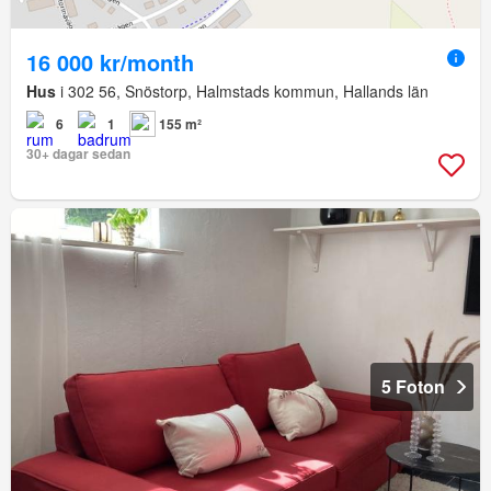
16 000 kr/month
Hus
i 302 56, Snöstorp, Halmstads kommun, Hallands län
6
1
155 m²
30+ dagar sedan
5 Foton