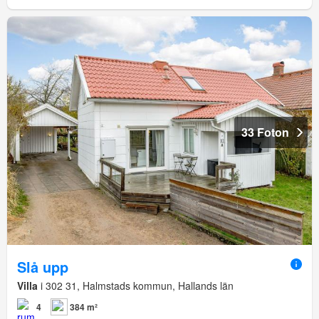
33 Foton
Slå upp
Villa
i 302 31, Halmstads kommun, Hallands län
4
384 m²