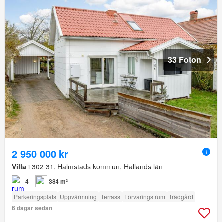
33 Foton
2 950 000 kr
Villa
i 302 31, Halmstads kommun, Hallands län
4
384 m²
Parkeringsplats
Uppvärmning
Terrass
Förvarings rum
Trädgård
6 dagar sedan