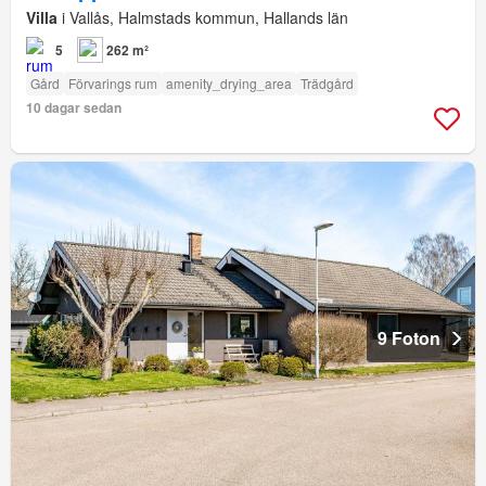
Villa
i Vallås, Halmstads kommun, Hallands län
5
262 m²
Gård
Förvarings rum
amenity_drying_area
Trädgård
10 dagar sedan
9 Foton