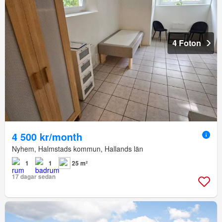
4 Foton
4 500 kr/month
Nyhem, Halmstads kommun, Hallands län
1
1
25 m²
17 dagar sedan