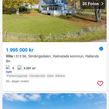
35 Foton
1 995 000 kr
Villa
i 313 96, Simlångsdalen, Halmstads kommun, Hallands
län
5
4 591 m²
Parkeringsplats
Utrustat kök
Gård
Källare
30+ dagar sedan