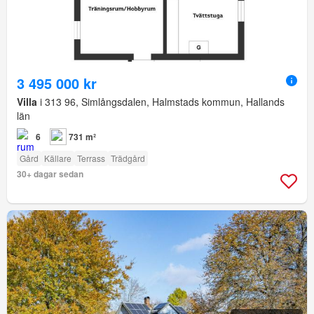
3 495 000 kr
Villa
i 313 96, Simlångsdalen, Halmstads kommun, Hallands
län
6
731 m²
Gård
Källare
Terrass
Trädgård
30+ dagar sedan