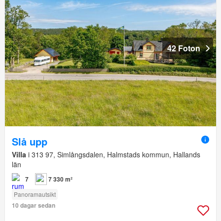
42 Foton
Slå upp
Villa
i 313 97, Simlångsdalen, Halmstads kommun, Hallands
län
7
7 330 m²
Panoramautsikt
10 dagar sedan