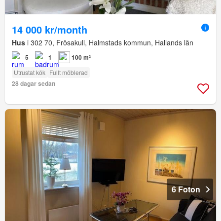
14 000 kr/month
Hus
i 302 70, Frösakull, Halmstads kommun, Hallands län
5
1
100 m²
Utrustat kök
Fullt möblerad
28 dagar sedan
6 Foton