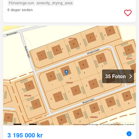
Förvarings rum
amenity_drying_area
6 dagar sedan
35 Foton
3 195 000 kr