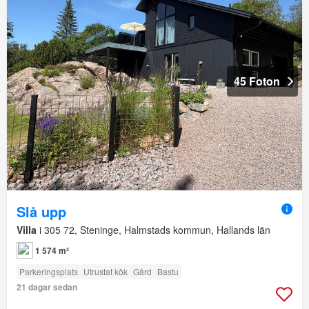
45 Foton
Slå upp
Villa
i 305 72, Steninge, Halmstads kommun, Hallands län
1 574 m²
Parkeringsplats
Utrustat kök
Gård
Bastu
21 dagar sedan