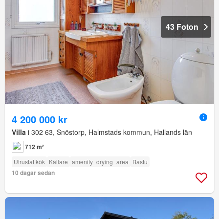
43 Foton
4 200 000 kr
Villa
i 302 63, Snöstorp, Halmstads kommun, Hallands län
712 m²
Utrustat kök
Källare
amenity_drying_area
Bastu
10 dagar sedan