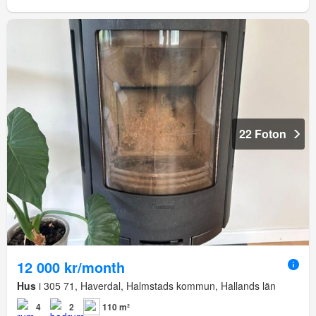
22 Foton
12 000 kr/month
Hus
i 305 71, Haverdal, Halmstads kommun, Hallands län
4
2
110 m²