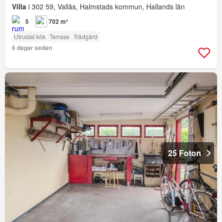
Villa
i 302 59, Vallås, Halmstads kommun, Hallands län
5
702 m²
Utrustat kök
Terrass
Trädgård
6 dagar sedan
25 Foton