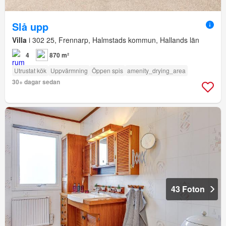
Slå upp
Villa
i 302 25, Frennarp, Halmstads kommun, Hallands län
4
870 m²
Utrustat kök
Uppvärmning
Öppen spis
amenity_drying_area
30+ dagar sedan
43 Foton