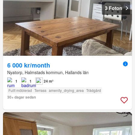
3 Foton
6 000 kr/month
Nyatorp, Halmstads kommun, Hallands län
1
1
24 m²
Fullt möblerad
Terrass
amenity_drying_area
Trädgård
30+ dagar sedan