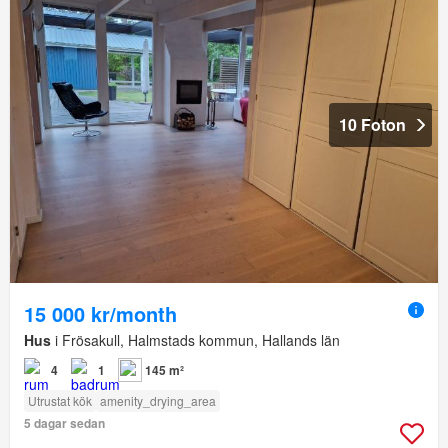
10 Foton
15 000 kr/month
Hus
i Frösakull, Halmstads kommun, Hallands län
4
1
145 m²
Utrustat kök
amenity_drying_area
5 dagar sedan