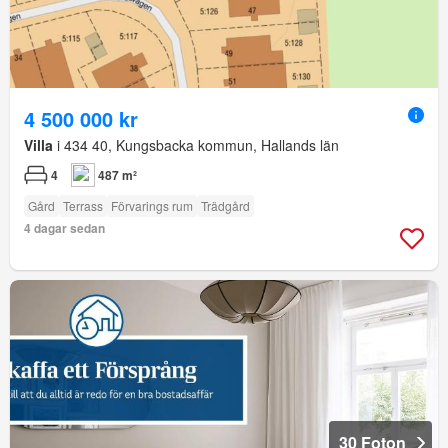
4 500 000 kr
Villa
i 434 40, Kungsbacka kommun, Hallands län
4
487 m²
Gård
Terrass
Förvarings rum
Trädgård
4 dagar sedan
30 Foton