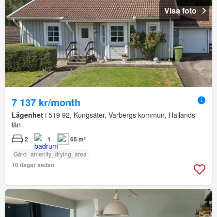
Visa foto
7 137 kr/month
Lägenhet
i 519 92, Kungsäter, Varbergs kommun, Hallands
län
2
1
65 m²
Gård
amenity_drying_area
10 dagar sedan