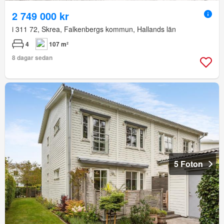
2 749 000 kr
i 311 72, Skrea, Falkenbergs kommun, Hallands län
4
107 m²
8 dagar sedan
5 Foton