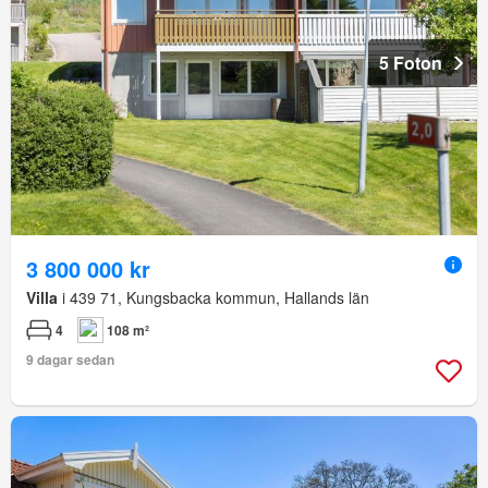
5 Foton
3 800 000 kr
Villa
i 439 71, Kungsbacka kommun, Hallands län
4
108 m²
9 dagar sedan