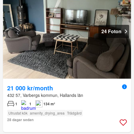
24 Foton
21 000 kr/month
432 57, Varbergs kommun, Hallands län
1
1
134 m²
Utrustat kök
amenity_drying_area
Trädgård
28 dagar sedan