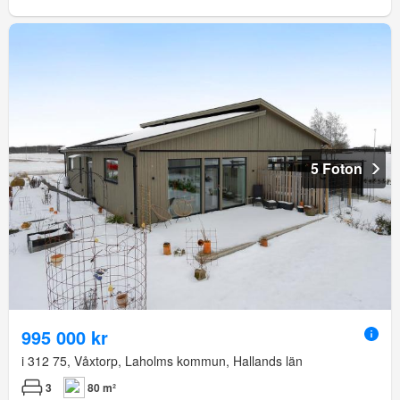
5 Foton
995 000 kr
i 312 75, Våxtorp, Laholms kommun, Hallands län
3
80 m²