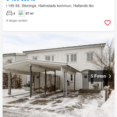
i 195 56, Steninge, Halmstads kommun, Hallands län
4
97 m²
9 dagar sedan
5 Foton