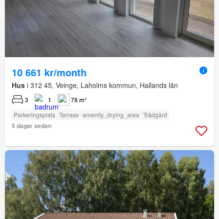
10 661 kr/month
Hus
i 312 45, Veinge, Laholms kommun, Hallands län
3
1
78 m²
Parkeringsplats
Terrass
amenity_drying_area
Trädgård
5 dagar sedan