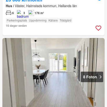
Hus
i Väster, Halmstads kommun, Hallands län
6
3
176 m²
Parkeringsplats
Uppvärmning
Källare
Trädgård
16 dagar sedan
8 Foton