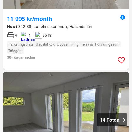
11 995 kr/month
Hus
i 312 36, Laholms kommun, Hallands län
4
1
86 m²
Parkeringsplats
Utrustat kök
Uppvärmning
Terrass
Förvarings rum
Trädgård
30+ dagar sedan
14 Foton