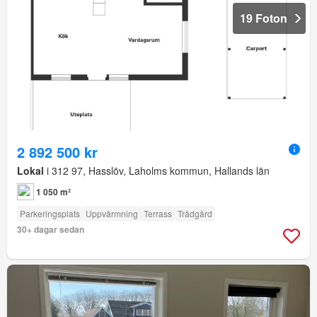
19 Foton
2 892 500 kr
Lokal
i 312 97, Hasslöv, Laholms kommun, Hallands län
1 050 m²
Parkeringsplats
Uppvärmning
Terrass
Trädgård
30+ dagar sedan