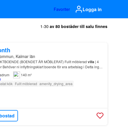
Logga in
Favoriter
1-30
av 80 bostäder till salu finnes
onth
kommun, Kalmar län
KTBOENDE (BOENDET ÄR MÖBLERAT) Fullt möblerad
villa
| 4
 Behöver ni inflyttningsklart boende för era arbetslag i Detta ingår
 El & vatten - WiFi - Möbler & utrustni…
adrum
140 m²
ustat kök
Fullt möblerad
amenity_drying_area
bostad