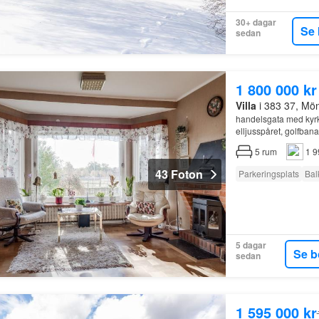
30+ dagar
Se 
sedan
1 800 000 kr
Villa
i 383 37, Mö
handelsgata med kyrka
elljusspåret, golfban
5
rum
1 9
43 Foton
Parkeringsplats
Bal
5 dagar
Se b
sedan
1 595 000 kr