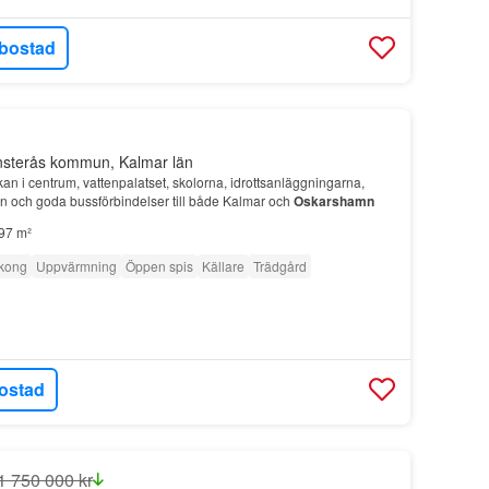
bostad
nsterås kommun, Kalmar län
n i centrum, vattenpalatset, skolorna, idrottsanläggningarna,
an och goda bussförbindelser till både Kalmar och
Oskarshamn
97 m²
kong
Uppvärmning
Öppen spis
Källare
Trädgård
ostad
1 750 000 kr