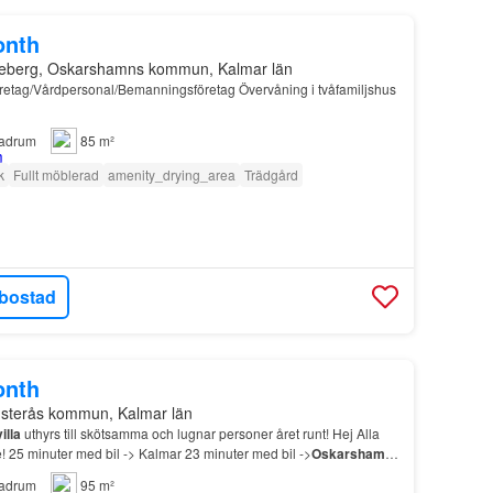
onth
ineberg, Oskarshamns kommun, Kalmar län
Företag/Vårdpersonal/Bemanningsföretag Övervåning i tvåfamiljshus
adrum
85 m²
k
Fullt möblerad
amenity_drying_area
Trädgård
bostad
onth
nsterås kommun, Kalmar län
villa
uthyrs till skötsamma och lugnar personer året runt! Hej Alla
e! 25 minuter med bil -> Kalmar 23 minuter med bil ->
Oskarshamn
bil -> Vimmerby Huset ligger i na…
adrum
95 m²