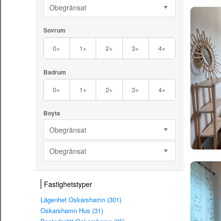
Obegränsat
Sovrum
0+
1+
2+
3+
4+
Badrum
0+
1+
2+
3+
4+
Boyta
Obegränsat
Obegränsat
Fastighetstyper
Lägenhet Oskarshamn (301)
Oskarshamn Hus (31)