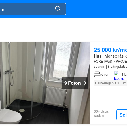
25 000 kr/m
Hus
i Mönsterås 
FÖRETAGS- / PROJE
sovrum | 8 sängplatser
i hyran: - Parkering -
6
rum
1
b
9 Foton
Parkeringsplats
Utr
30+ dagar
Se 
sedan