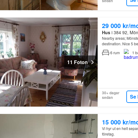
sedan
29 000 kr/m
Hus
i 384 92, Mö
Nearby areas; Mönste
destination. Nice 5 
people…
6
rum
1
b
11 Foton
30+ dagar
Se 
sedan
15 000 kr/m
Vi hyr ut en helt separ
företag.