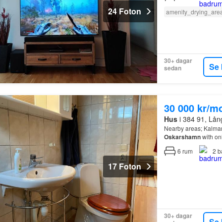
24 Foton
amenity_drying_are
30+ dagar
Se 
sedan
30 000 kr/m
Hus
i 384 91, Lå
Nearby areas; Kalma
Oskarshamn
with on
6
rum
2
b
17 Foton
30+ dagar
Se 