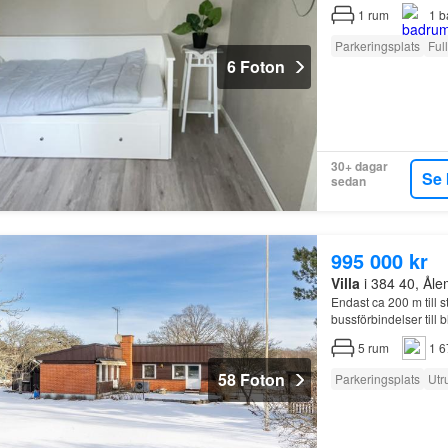
1
rum
1
b
Parkeringsplats
Ful
6 Foton
30+ dagar
Se 
sedan
995 000 kr
Villa
i 384 40, Ål
Endast ca 200 m till s
bussförbindelser till
5
rum
1 6
58 Foton
Parkeringsplats
Utr