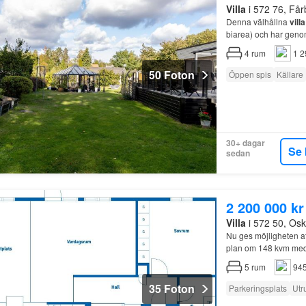
Villa
i 572 76, Få
Denna välhållna
villa
biarea) och har genom
4
rum
1 2
50 Foton
Öppen spis
Källare
30+ dagar
Se 
sedan
2 200 000 kr
Villa
i 572 50, Os
Nu ges möjligheten a
plan om 148 kvm med s
5
rum
945
35 Foton
Parkeringsplats
Utr