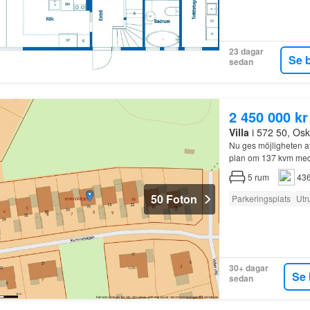
23 dagar
Se 
sedan
2 450 000 kr
Villa
i 572 50, Os
Nu ges möjligheten a
plan om 137 kvm med s
5
rum
436
50 Foton
Parkeringsplats
Utr
30+ dagar
Se 
sedan