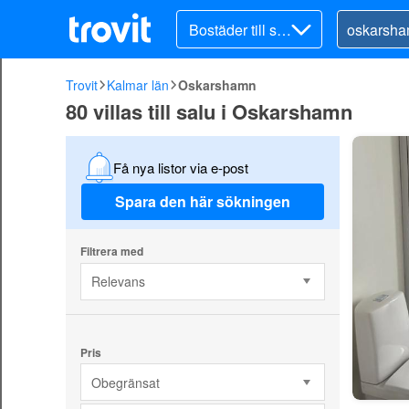
Bostäder till sal
u
Trovit
Kalmar län
Oskarshamn
80 villas till salu i Oskarshamn
Få nya listor via e-post
Spara den här sökningen
Filtrera med
Relevans
Pris
Obegränsat