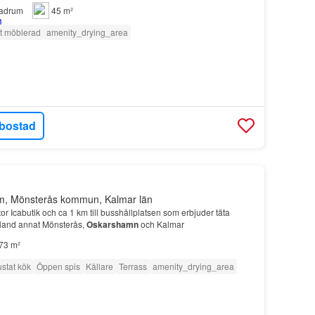
adrum
45 m²
lt möblerad
amenity_drying_area
bostad
em, Mönsterås kommun, Kalmar län
tor Icabutik och ca 1 km till busshållplatsen som erbjuder täta
 bland annat Mönsterås,
Oskarshamn
och Kalmar
73 m²
ustat kök
Öppen spis
Källare
Terrass
amenity_drying_area