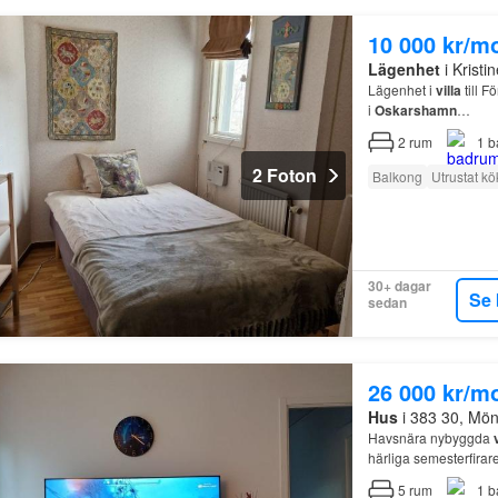
10 000 kr/m
Lägenhet
i Krist
Lägenhet i
villa
till 
i
Oskarshamn
…
2
rum
1
b
2 Foton
Balkong
Utrustat kö
30+ dagar
Se 
sedan
26 000 kr/m
Hus
i 383 30, Mö
Havsnära nybyggda
härliga semesterfirar
1 tim 10 minuter med 
5
rum
1
b