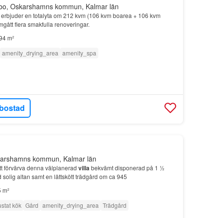
rbo, Oskarshamns kommun, Kalmar län
erbjuder en totalyta om 212 kvm (106 kvm boarea + 106 kvm
gått flera smakfulla renoveringar.
94 m²
amenity_drying_area
amenity_spa
bostad
karshamns kommun, Kalmar län
tt förvärva denna välplanerad
villa
bekvämt disponerad på 1 ½
olig altan samt en lättskött trädgård om ca 945
 m²
ustat kök
Gård
amenity_drying_area
Trädgård