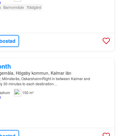
a
Barnområde
Trädgård
bostad
onth
ngemåla, Högsby kommun, Kalmar län
r, Mönsterås, OskarshamnRight in between Kalmar and
ly 30 minutes to each destination…
adrum
150 m²
bostad