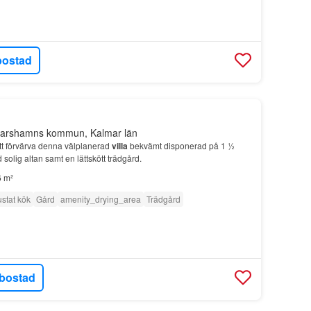
bostad
karshamns kommun, Kalmar län
tt förvärva denna välplanerad
villa
bekvämt disponerad på 1 ½
olig altan samt en lättskött trädgård.
 m²
ustat kök
Gård
amenity_drying_area
Trädgård
bostad