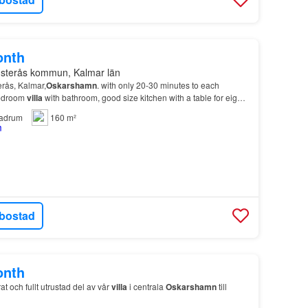
onth
nsterås kommun, Kalmar län
rås, Kalmar,
Oskarshamn
. with only 20-30 minutes to each
bedroom
villa
with bathroom, good size kitchen with a table for eight
adrum
160 m²
bostad
onth
at och fullt utrustad del av vår
villa
i centrala
Oskarshamn
till