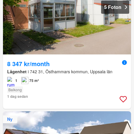
5 Foton
8 347 kr/month
Lägenhet
i 742 31, Östhammars kommun, Uppsala län
1
75 m²
Balkong
1 dag sedan
Ny