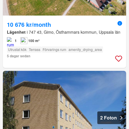
10 676 kr/month
Lägenhet
i 747 43, Gimo, Östhammars kommun, Uppsala län
1
100 m²
Utrustat kök
Terrass
Förvarings rum
amenity_drying_area
5 dagar sedan
2 Foton