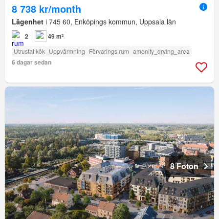
8 738 kr/month
Lägenhet
i 745 60, Enköpings kommun, Uppsala län
2
49 m²
Utrustat kök
Uppvärmning
Förvarings rum
amenity_drying_area
6 dagar sedan
8 Foton