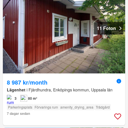
11 Foton
8 987 kr/month
Lägenhet
i Fjärdhundra, Enköpings kommun, Uppsala län
3
80 m²
Parkeringsplats
Förvarings rum
amenity_drying_area
Trädgård
7 dagar sedan