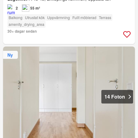
2
55 m²
Balkong
Utrustat kök
Uppvärmning
Fullt möblerad
Terrass
amenity_drying_area
30+ dagar sedan
Ny
14 Foton