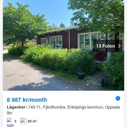
13 Foton
8 987 kr/month
Lägenhet
i 749 71, Fjärdhundra, Enköpings kommun, Uppsala
län
3
80 m²