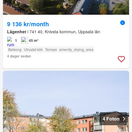
9 136 kr/month
Lägenhet
i 741 40, Knivsta kommun, Uppsala län
1
45 m²
Balkong
Utrustat kök
Terrass
amenity_drying_area
4 dagar sedan
4 Foton