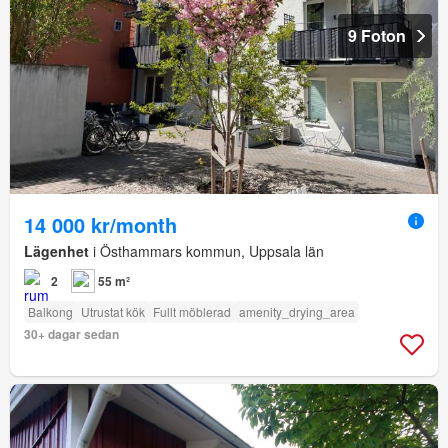
9 Foton
14 000 kr/month
Lägenhet
i Östhammars kommun, Uppsala län
2
55 m²
Balkong
Utrustat kök
Fullt möblerad
amenity_drying_area
30+ dagar sedan