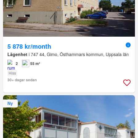
5 878 kr/month
Lägenhet
i 747 44, Gimo, Östhammars kommun, Uppsala län
2
55 m²
Hiss
30+ dagar sedan
Ny