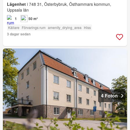
Lägenhet
i 748 31, Österbybruk, Östhammars kommun,
Uppsala län
1
50 m²
Källare
Förvarings rum
amenity_drying_area
Hiss
3 dagar sedan
4 Foton