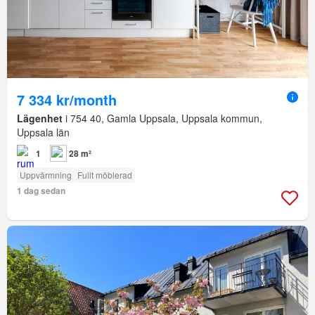
7 334 kr/month
Lägenhet
i 754 40, Gamla Uppsala, Uppsala kommun,
Uppsala län
1
28 m²
Uppvärmning
Fullt möblerad
1 dag sedan