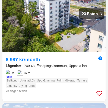
23 Foton
8 987 kr/month
Lägenhet
i 749 43, Enköpings kommun, Uppsala län
2
55 m²
Balkong
Utrustat kök
Uppvärmning
Fullt möblerad
Terrass
amenity_drying_area
23 dagar sedan