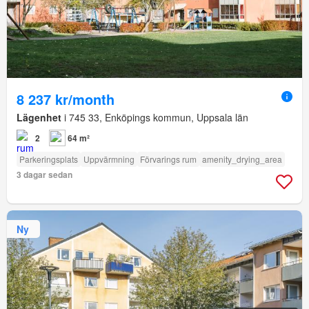
8 237 kr/month
Lägenhet
i 745 33, Enköpings kommun, Uppsala län
2
64 m²
Parkeringsplats
Uppvärmning
Förvarings rum
amenity_drying_area
3 dagar sedan
Ny