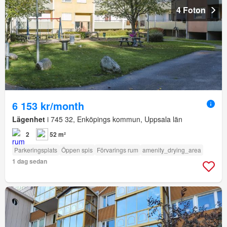
4 Foton
6 153 kr/month
Lägenhet
i 745 32, Enköpings kommun, Uppsala län
2
52 m²
Parkeringsplats
Öppen spis
Förvarings rum
amenity_drying_area
1 dag sedan