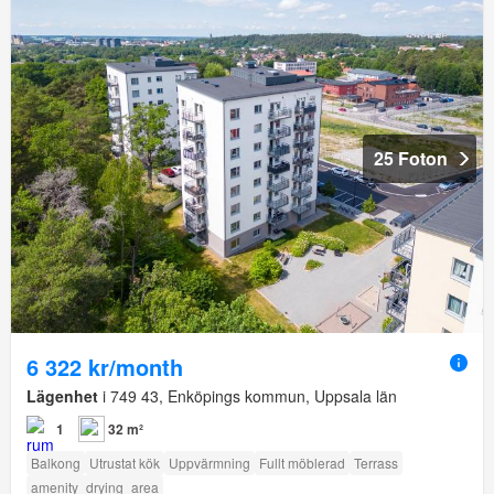
25 Foton
6 322 kr/month
Lägenhet
i 749 43, Enköpings kommun, Uppsala län
1
32 m²
Balkong
Utrustat kök
Uppvärmning
Fullt möblerad
Terrass
amenity_drying_area