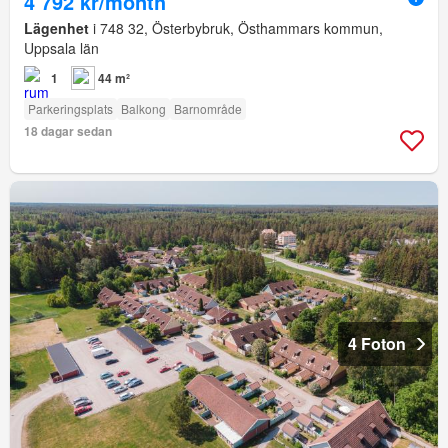
4 792 kr/month
Lägenhet
i 748 32, Österbybruk, Östhammars kommun,
Uppsala län
1
44 m²
Parkeringsplats
Balkong
Barnområde
18 dagar sedan
4 Foton