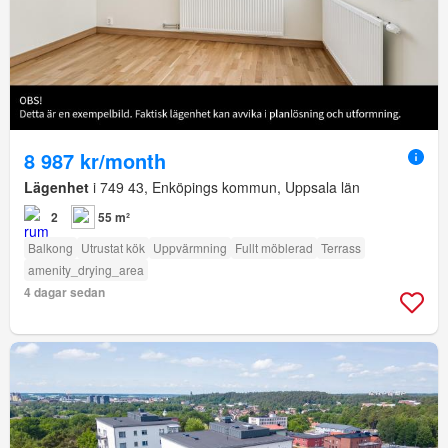
8 987 kr/month
Lägenhet
i 749 43, Enköpings kommun, Uppsala län
2
55 m²
Balkong
Utrustat kök
Uppvärmning
Fullt möblerad
Terrass
amenity_drying_area
4 dagar sedan