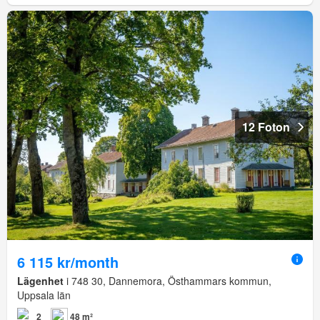
12 Foton
6 115 kr/month
Lägenhet
i 748 30, Dannemora, Östhammars kommun,
Uppsala län
2
48 m²