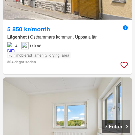
5 850 kr/month
Lägenhet
i Östhammars kommun, Uppsala län
4
110 m²
Fullt möblerad
amenity_drying_area
30+ dagar sedan
7 Foton