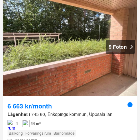
9 Foton
6 663 kr/month
Lägenhet
i 745 60, Enköpings kommun, Uppsala län
1
44 m²
Balkong
Förvarings rum
Barnområde
30+ dagar sedan