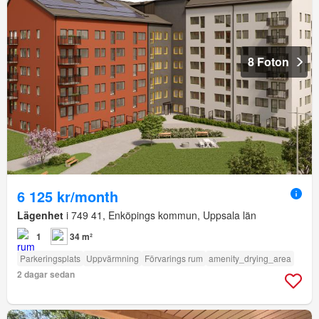
8 Foton
6 125 kr/month
Lägenhet
i 749 41, Enköpings kommun, Uppsala län
1
34 m²
Parkeringsplats
Uppvärmning
Förvarings rum
amenity_drying_area
2 dagar sedan