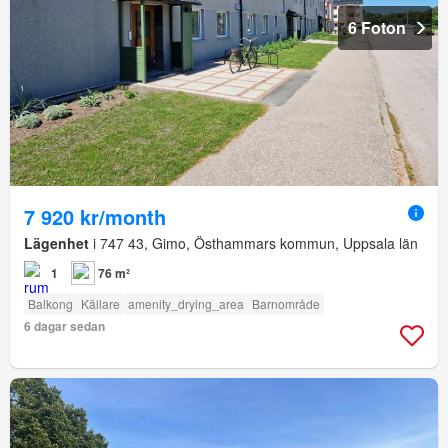
6 Foton
7 920 kr/month
Lägenhet
i 747 43, Gimo, Östhammars kommun, Uppsala län
1
76 m²
Balkong
Källare
amenity_drying_area
Barnområde
6 dagar sedan