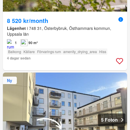
8 520 kr/month
Lägenhet
i 748 31, Österbybruk, Östhammars kommun,
Uppsala län
1
90 m²
Balkong
Källare
Förvarings rum
amenity_drying_area
Hiss
4 dagar sedan
Ny
5 Foton