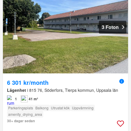
3 Foton
6 301 kr/month
Lägenhet
i 815 76, Söderfors, Tierps kommun, Uppsala län
1
41 m²
Parkeringsplats
Balkong
Utrustat kök
Uppvärmning
amenity_drying_area
30+ dagar sedan