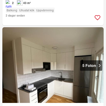
2
43 m²
Balkong
Utrustat kök
Uppvärmning
2 dagar sedan
5 Foton