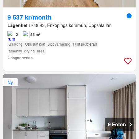
9 537 kr/month
Lägenhet
i 749 43, Enköpings kommun, Uppsala län
2
55 m²
Balkong
Utrustat kök
Uppvärmning
Fullt möblerad
amenity_drying_area
2 dagar sedan
Ny
9 Foton