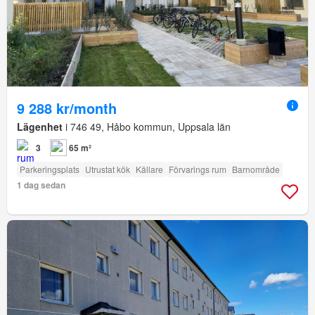
9 288 kr/month
Lägenhet
i 746 49, Håbo kommun, Uppsala län
3
65 m²
Parkeringsplats
Utrustat kök
Källare
Förvarings rum
Barnområde
1 dag sedan