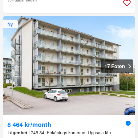
Ny
17 Foton
8 464 kr/month
Lägenhet
i 745 34, Enköpings kommun, Uppsala län