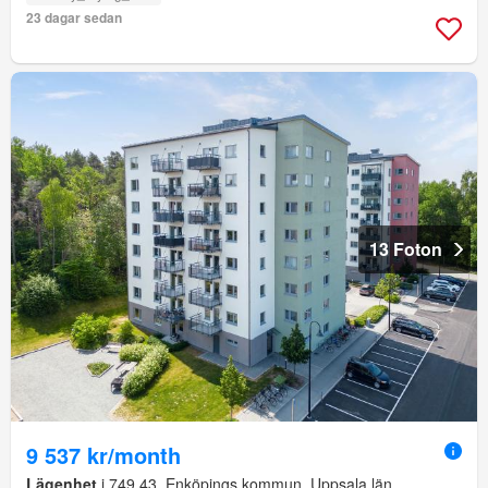
23 dagar sedan
13 Foton
9 537 kr/month
Lägenhet
i 749 43, Enköpings kommun, Uppsala län