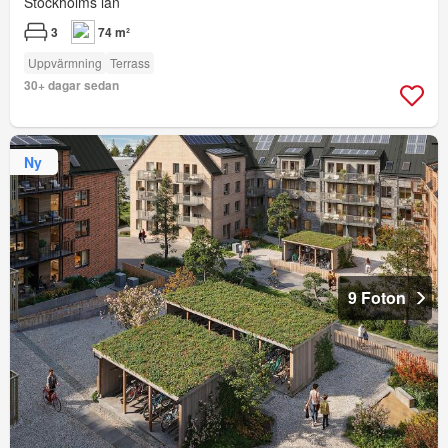
Stockholms län
3
74 m²
Uppvärmning
Terrass
30+ dagar sedan
Ny
9 Foton