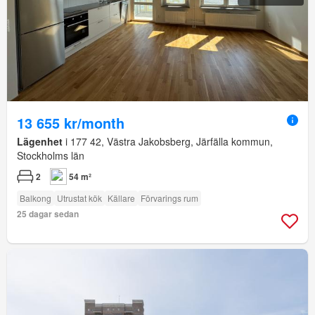
13 655 kr/month
Lägenhet
i 177 42, Västra Jakobsberg, Järfälla kommun,
Stockholms län
2
54 m²
Balkong
Utrustat kök
Källare
Förvarings rum
25 dagar sedan