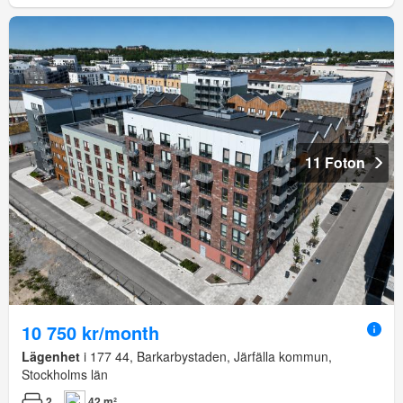
11 Foton
10 750 kr/month
Lägenhet
i 177 44, Barkarbystaden, Järfälla kommun,
Stockholms län
2
42 m²