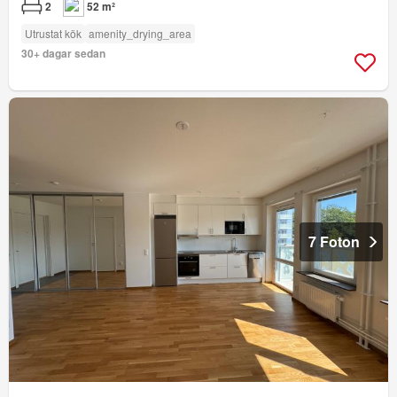
2
52 m²
Utrustat kök
amenity_drying_area
30+ dagar sedan
7 Foton