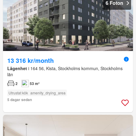
6 Foton
13 316 kr/month
Lägenhet
i 164 56, Kista, Stockholms kommun, Stockholms
län
2
53 m²
Utrustat kök
amenity_drying_area
5 dagar sedan