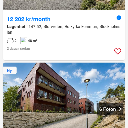
12 202 kr/month
Lägenhet
i 147 52, Storvreten, Botkyrka kommun, Stockholms
län
2
48 m²
2 dagar sedan
Ny
6 Foton