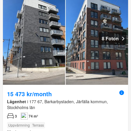
8 Foton
15 473 kr/month
Lägenhet
i 177 67, Barkarbystaden, Järfälla kommun,
Stockholms län
3
74 m²
Uppvärmning
Terrass