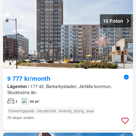
10 Foton
9 777 kr/month
Lägenhet
i 177 45, Barkarbystaden, Järfälla kommun,
Stockholms län
1
34 m²
Parkeringsplats
Utrustat kök
amenity_drying_area
25 dagar sedan