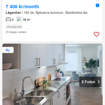
7 408 kr/month
Lägenhet
i 155 34, Nykvarns kommun, Stockholms län
2
38 m²
Utrustat kök
25 dagar sedan
Ny
5 Foton