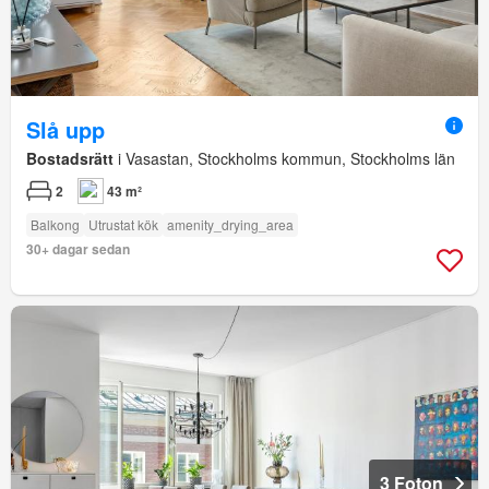
Slå upp
Bostadsrätt
i Vasastan, Stockholms kommun, Stockholms län
2
43 m²
Balkong
Utrustat kök
amenity_drying_area
30+ dagar sedan
3 Foton