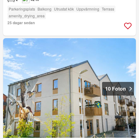
Parkeringsplats
Balkong
Utrustat kök
Uppvärmning
Terrass
amenity_drying_area
25 dagar sedan
10 Foton