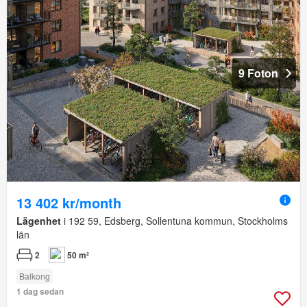
9 Foton
13 402 kr/month
Lägenhet
i 192 59, Edsberg, Sollentuna kommun, Stockholms
län
2
50 m²
Balkong
1 dag sedan