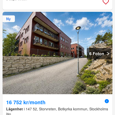
Ny
6 Foton
16 752 kr/month
Lägenhet
i 147 52, Storvreten, Botkyrka kommun, Stockholms
län