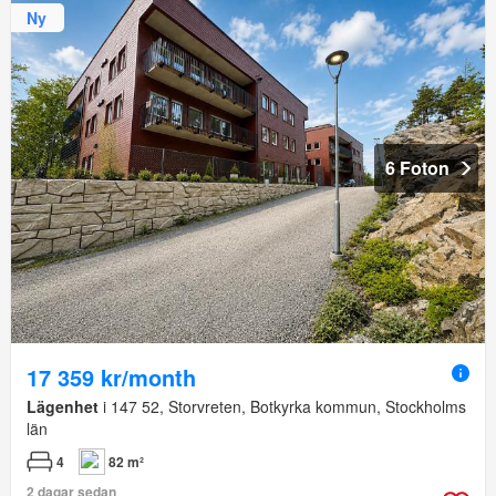
Ny
6 Foton
17 359 kr/month
Lägenhet
i 147 52, Storvreten, Botkyrka kommun, Stockholms
län
4
82 m²
2 dagar sedan