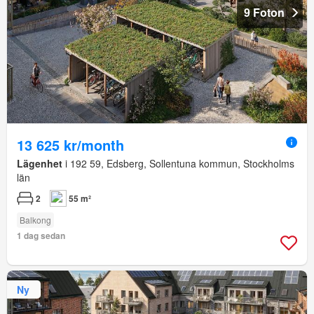
9 Foton
13 625 kr/month
Lägenhet
i 192 59, Edsberg, Sollentuna kommun, Stockholms
län
2
55 m²
Balkong
1 dag sedan
Ny