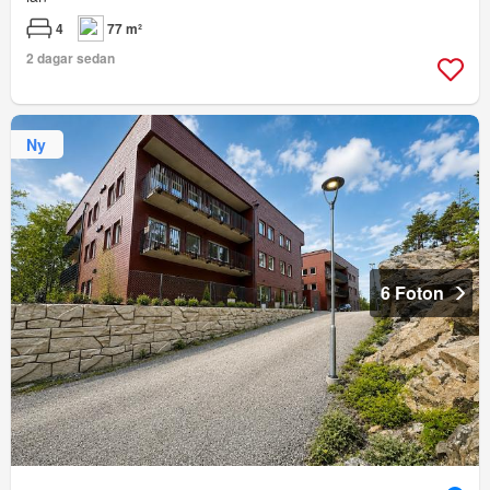
4
77 m²
2 dagar sedan
Ny
6 Foton