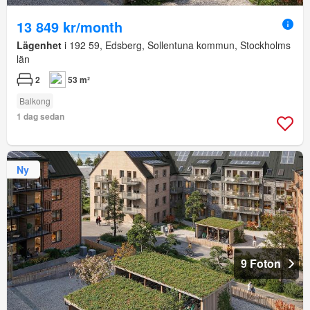
13 849 kr/month
Lägenhet
i 192 59, Edsberg, Sollentuna kommun, Stockholms
län
2
53 m²
Balkong
1 dag sedan
Ny
9 Foton