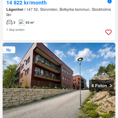
14 822 kr/month
Lägenhet
i 147 52, Storvreten, Botkyrka kommun, Stockholms
län
3
63 m²
1 dag sedan
Ny
6 Foton