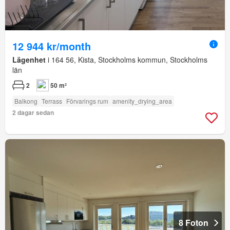
12 944 kr/month
Lägenhet
i 164 56, Kista, Stockholms kommun, Stockholms
län
2
50 m²
Balkong
Terrass
Förvarings rum
amenity_drying_area
2 dagar sedan
8 Foton