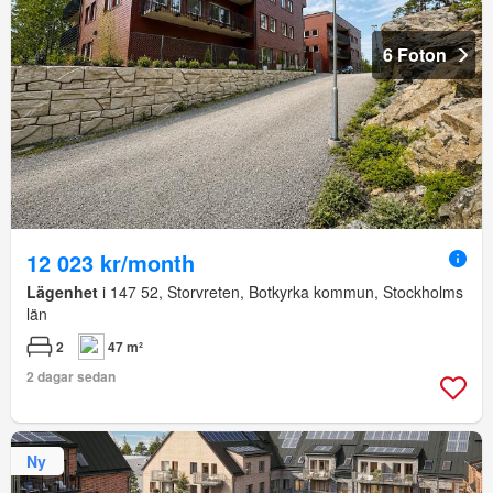
6 Foton
12 023 kr/month
Lägenhet
i 147 52, Storvreten, Botkyrka kommun, Stockholms
län
2
47 m²
2 dagar sedan
Ny