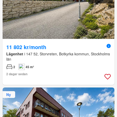
11 802 kr/month
Lägenhet
i 147 52, Storvreten, Botkyrka kommun, Stockholms
län
2
45 m²
2 dagar sedan
Ny