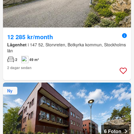
12 285 kr/month
Lägenhet
i 147 52, Storvreten, Botkyrka kommun, Stockholms
län
2
49 m²
2 dagar sedan
Ny
6 Foton