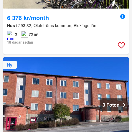
6 376 kr/month
Hus
i 293 32, Olofströms kommun, Blekinge län
3
73 m²
18 dagar sedan
Ny
3 Foton