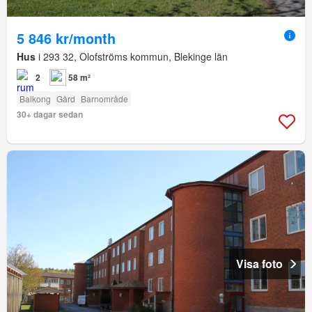
5 846 kr/month
Hus
i 293 32, Olofströms kommun, Blekinge län
2
58 m²
Balkong
Gård
Barnområde
30+ dagar sedan
Visa foto