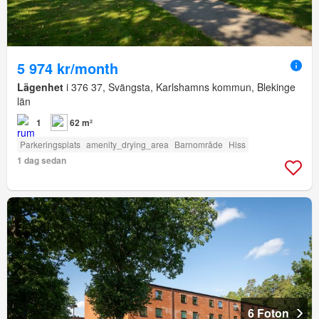
5 974 kr/month
Lägenhet
i 376 37, Svängsta, Karlshamns kommun, Blekinge
län
1
62 m²
Parkeringsplats
amenity_drying_area
Barnområde
Hiss
1 dag sedan
6 Foton