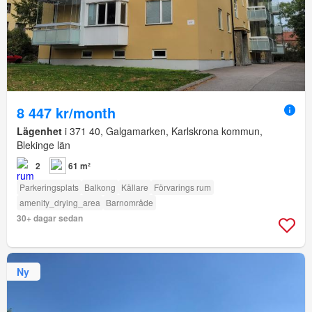
8 447 kr/month
Lägenhet
i 371 40, Galgamarken, Karlskrona kommun,
Blekinge län
2
61 m²
Parkeringsplats
Balkong
Källare
Förvarings rum
amenity_drying_area
Barnområde
30+ dagar sedan
Ny