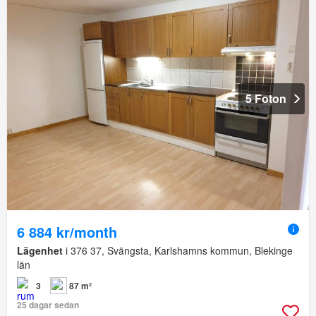
5 Foton
6 884 kr/month
Lägenhet
i 376 37, Svängsta, Karlshamns kommun, Blekinge
län
3
87 m²
25 dagar sedan