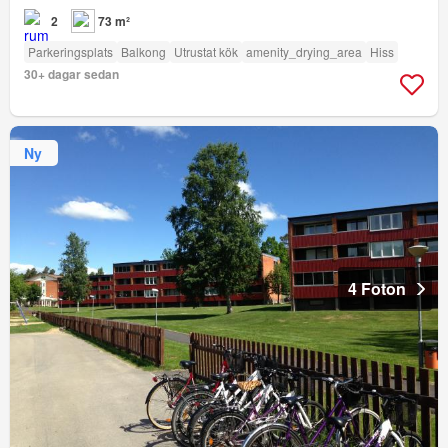
2
73 m²
Parkeringsplats
Balkong
Utrustat kök
amenity_drying_area
Hiss
30+ dagar sedan
Ny
4 Foton