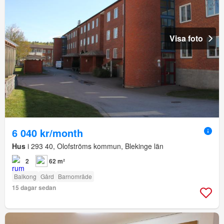
Visa foto
6 040 kr/month
Hus
i 293 40, Olofströms kommun, Blekinge län
2
62 m²
Balkong
Gård
Barnområde
15 dagar sedan