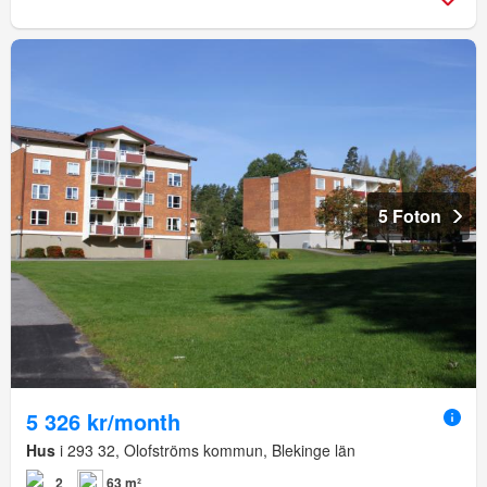
5 Foton
5 326 kr/month
Hus
i 293 32, Olofströms kommun, Blekinge län
2
63 m²