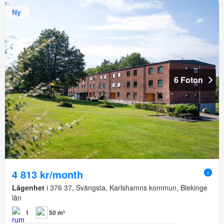
Ny
6 Foton
4 813 kr/month
Lägenhet
i 376 37, Svängsta, Karlshamns kommun, Blekinge
län
1
50 m²