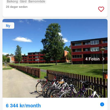
Balkong
Gård
Barnområde
26 dagar sedan
Ny
4 Foton
6 344 kr/month