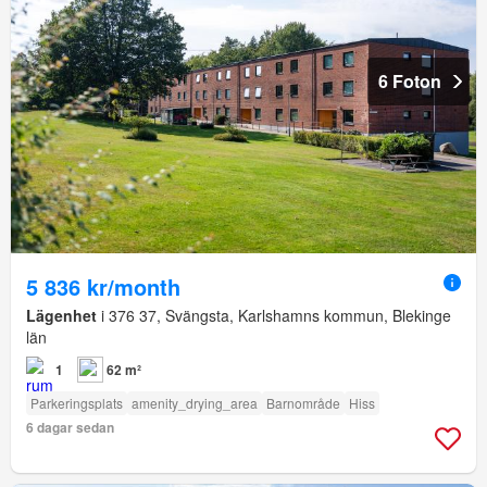
6 Foton
5 836 kr/month
Lägenhet
i 376 37, Svängsta, Karlshamns kommun, Blekinge
län
1
62 m²
Parkeringsplats
amenity_drying_area
Barnområde
Hiss
6 dagar sedan