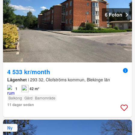
6 Foton
4 533 kr/month
Lägenhet
i 293 32, Olofströms kommun, Blekinge län
1
42 m²
Balkong
Gård
Barnområde
11 dagar sedan
Ny