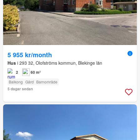
5 955 kr/month
Hus
i 293 32, Olofströms kommun, Blekinge län
2
60 m²
Balkong
Gård
Barnområde
5 dagar sedan