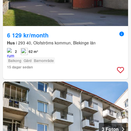
6 129 kr/month
Hus
i 293 40, Olofströms kommun, Blekinge län
2
62 m²
Balkong
Gård
Barnområde
15 dagar sedan
3 Foton