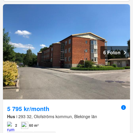
6 Foton
5 795 kr/month
Hus
i 293 32, Olofströms kommun, Blekinge län
2
60 m²