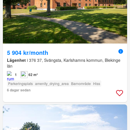
5 904 kr/month
Lägenhet
i 376 37, Svängsta, Karlshamns kommun, Blekinge
län
1
62 m²
Parkeringsplats
amenity_drying_area
Barnområde
Hiss
6 dagar sedan