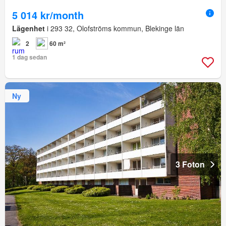
5 014 kr/month
Lägenhet
i 293 32, Olofströms kommun, Blekinge län
2
60 m²
1 dag sedan
Ny
3 Foton