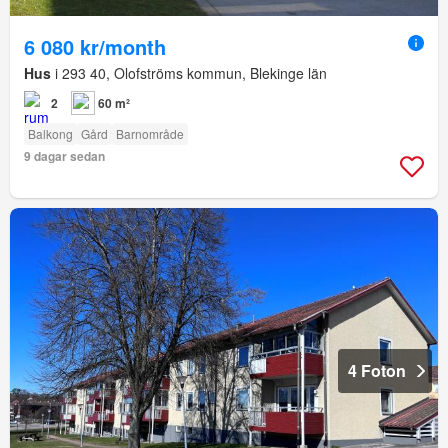
6 080 kr/month
Hus
i 293 40, Olofströms kommun, Blekinge län
2
60 m²
Balkong
Gård
Barnområde
9 dagar sedan
4 Foton