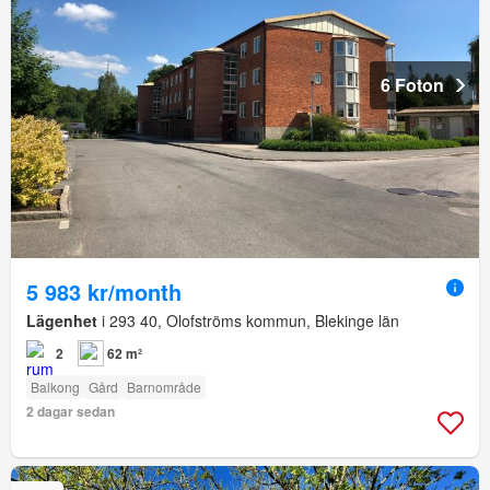
6 Foton
5 983 kr/month
Lägenhet
i 293 40, Olofströms kommun, Blekinge län
2
62 m²
Balkong
Gård
Barnområde
2 dagar sedan