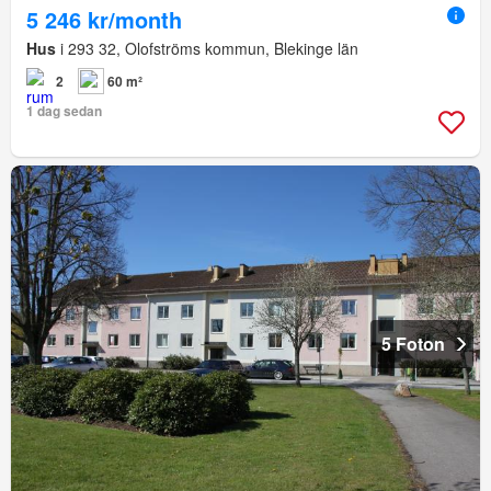
5 246 kr/month
Hus
i 293 32, Olofströms kommun, Blekinge län
2
60 m²
1 dag sedan
5 Foton