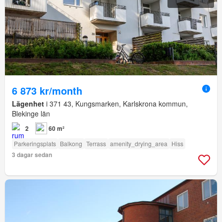
6 873 kr/month
Lägenhet
i 371 43, Kungsmarken, Karlskrona kommun,
Blekinge län
2
60 m²
Parkeringsplats
Balkong
Terrass
amenity_drying_area
Hiss
3 dagar sedan