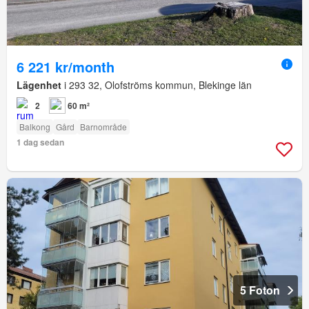
6 221 kr/month
Lägenhet
i 293 32, Olofströms kommun, Blekinge län
2
60 m²
Balkong
Gård
Barnområde
1 dag sedan
5 Foton