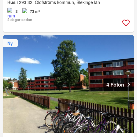
Hus
i 293 32, Olofströms kommun, Blekinge län
3
73 m²
2 dagar sedan
Ny
4 Foton