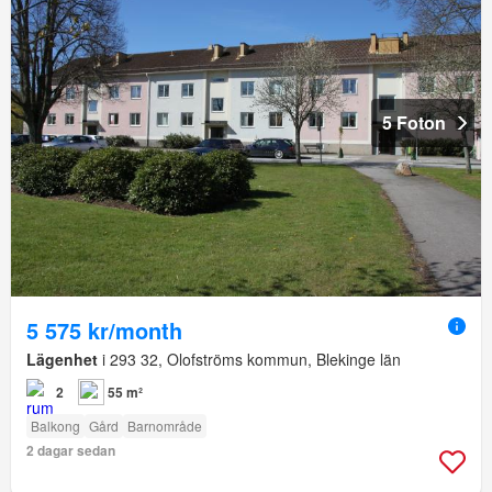
5 Foton
5 575 kr/month
Lägenhet
i 293 32, Olofströms kommun, Blekinge län
2
55 m²
Balkong
Gård
Barnområde
2 dagar sedan