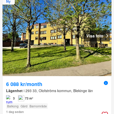
Ny
Visa foto
6 088 kr/month
Lägenhet
i 293 33, Olofströms kommun, Blekinge län
3
73 m²
Balkong
Gård
Barnområde
1 dag sedan