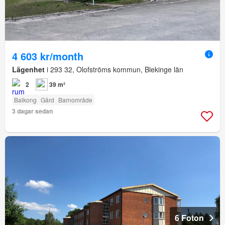
4 603 kr/month
Lägenhet
i 293 32, Olofströms kommun, Blekinge län
2
39 m²
Balkong
Gård
Barnområde
3 dagar sedan
6 Foton