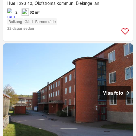
Hus
i 293 40, Olofströms kommun, Blekinge län
2
62 m²
Balkong
Gård
Barnområde
22 dagar sedan
Visa foto