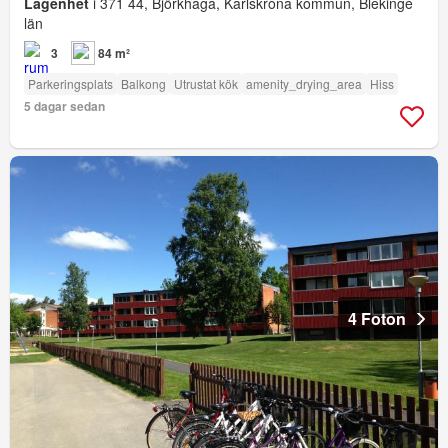
Lägenhet
i 371 44, Björkhaga, Karlskrona kommun, Blekinge
län
3
84 m²
Parkeringsplats
Balkong
Utrustat kök
amenity_drying_area
Hiss
5 dagar sedan
4 Foton